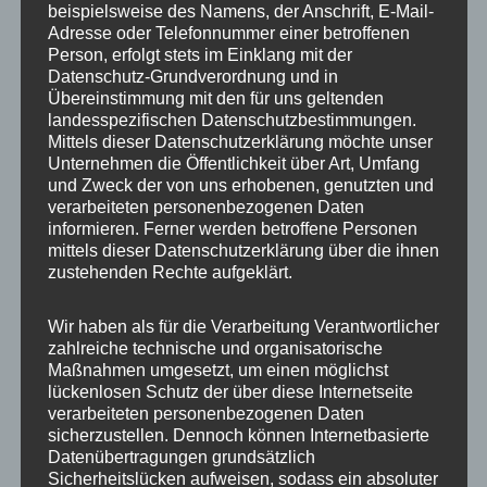
beispielsweise des Namens, der Anschrift, E-Mail-
Adresse oder Telefonnummer einer betroffenen
Person, erfolgt stets im Einklang mit der
Datenschutz-Grundverordnung und in
Der BerlKönig BC Heiligensee –
Übereinstimmung mit den für uns geltenden
Ausdehnung des Angebots
landesspezifischen Datenschutzbestimmungen.
Mittels dieser Datenschutzerklärung möchte unser
5. Oktober 2020
Dagmar
Unternehmen die Öffentlichkeit über Art, Umfang
„Wie mir die BVG mitgeteilt hat, ist das Angebot des
und Zweck der von uns erhobenen, genutzten und
BerlKönigs BC Heiligensee erweitert worden: Seit
verarbeiteten personenbezogenen Daten
informieren. Ferner werden betroffene Personen
September kann bei der […]
mittels dieser Datenschutzerklärung über die ihnen
zustehenden Rechte aufgeklärt.
,
Heiligensee
Pressemeldungen
BVG. BerlKönig BC
,
,
,
,
,
Heiligensee
Heiligensee
Reinickendorf
Rufbus
SPD
SPD-
Wir haben als für die Verarbeitung Verantwortlicher
Fraktion
zahlreiche technische und organisatorische
Maßnahmen umgesetzt, um einen möglichst
lückenlosen Schutz der über diese Internetseite
verarbeiteten personenbezogenen Daten
Schullandheim Walter May in Heiligensee
sicherzustellen. Dennoch können Internetbasierte
Datenübertragungen grundsätzlich
7. September 2020
Dagmar
Sicherheitslücken aufweisen, sodass ein absoluter