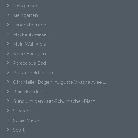
persönliche Aspekte, die sich auf eine
Heiligensee
natürliche Person beziehen, zu bewerten,
Kleingärten
insbesondere, um Aspekte bezüglich
Arbeitsleistung, wirtschaftlicher Lage,
Landesthemen
Gesundheit, persönlicher Vorlieben, Interessen,
Mäckeritzwiesen
Zuverlässigkeit, Verhalten, Aufenthaltsort oder
Ortswechsel dieser natürlichen Person zu
Mein Wahlkreis
analysieren oder vorherzusagen.
Neue Energien
Paracelsus-Bad
Pressemeldungen
f) Pseudonymisierung
QM: Meller Bogen, Auguste Viktoria Allee …
Pseudonymisierung ist die Verarbeitung
Reinickendorf
personenbezogener Daten in einer Weise, auf
Rund um den Kurt-Schumacher-Platz
welche die personenbezogenen Daten ohne
Hinzuziehung zusätzlicher Informationen nicht
Silvester
mehr einer spezifischen betroffenen Person
zugeordnet werden können, sofern diese
Social Media
zusätzlichen Informationen gesondert
Sport
aufbewahrt werden und technischen und