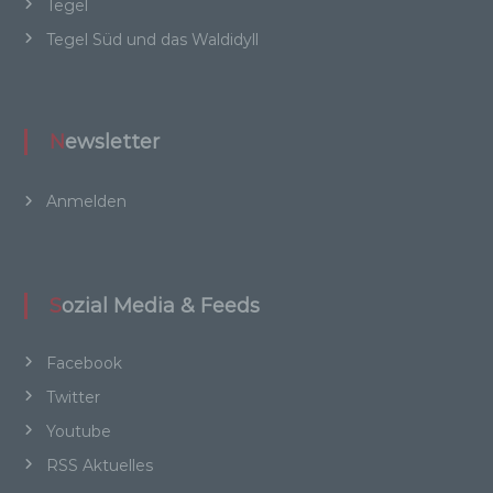
organisatorischen Maßnahmen unterliegen, die
Tegel
gewährleisten, dass die personenbezogenen
Tegel Süd und das Waldidyll
Daten nicht einer identifizierten oder
identifizierbaren natürlichen Person
zugewiesen werden.
Newsletter
g) Verantwortlicher oder für die Verarbeitung
Anmelden
Verantwortlicher
Verantwortlicher oder für die Verarbeitung
Verantwortlicher ist die natürliche oder
juristische Person, Behörde, Einrichtung oder
Sozial Media & Feeds
andere Stelle, die allein oder gemeinsam mit
anderen über die Zwecke und Mittel der
Facebook
Verarbeitung von personenbezogenen Daten
entscheidet. Sind die Zwecke und Mittel dieser
Twitter
Verarbeitung durch das Unionsrecht oder das
Youtube
Recht der Mitgliedstaaten vorgegeben, so kann
der Verantwortliche beziehungsweise können
RSS Aktuelles
die bestimmten Kriterien seiner Benennung