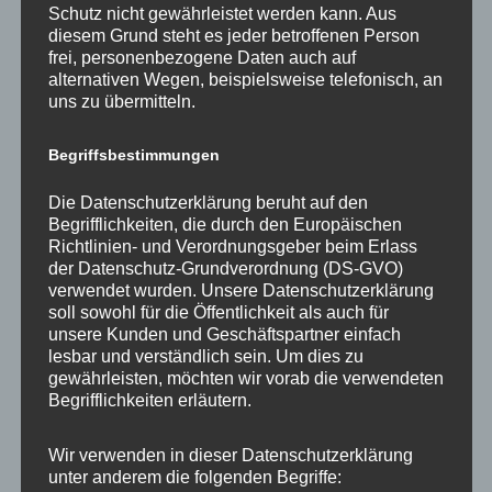
Schutz nicht gewährleistet werden kann. Aus
„Das „Sonderprogramm Kinder- und Jugendbildung,
diesem Grund steht es jeder betroffenen Person
Kinder- und Jugendarbeit“ der Bundesregierung für die
frei, personenbezogene Daten auch auf
gemeinnützigen Organisationen der Kinder- und
alternativen Wegen, beispielsweise telefonisch, an
Jugendhilfe ist am […]
uns zu übermitteln.
,
,
Heiligensee
Pressemeldungen
BMFSFJ
Begriffsbestimmungen
,
,
Bundesministerium für Familie
Heiligensee
Kinder- und
,
,
,
,
Jugendarbeit
Schullandheim
Schullandheim Walter May
SPD
Die Datenschutzerklärung beruht auf den
SPD-Fraktion
Begrifflichkeiten, die durch den Europäischen
Richtlinien- und Verordnungsgeber beim Erlass
der Datenschutz-Grundverordnung (DS-GVO)
verwendet wurden. Unsere Datenschutzerklärung
soll sowohl für die Öffentlichkeit als auch für
Der BerlKönig BC Heiligensee
unsere Kunden und Geschäftspartner einfach
8. Juli 2020
Dagmar
lesbar und verständlich sein. Um dies zu
gewährleisten, möchten wir vorab die verwendeten
Seit Anfang Mai ist der BerlKönig BC zwischen
Begrifflichkeiten erläutern.
Heiligensee und dem U-Bahnhof Alt-Tegel im Einsatz.
Dieser Rufbus der BVG kann […]
Wir verwenden in dieser Datenschutzerklärung
unter anderem die folgenden Begriffe:
,
,
,
Heiligensee
Pressemeldungen
BerlKönig BC
BVG