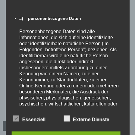
,
,
,
Rufbus
SPD
SPD-Fraktion
Tegel
a) personenbezogene Daten
Personenbezogene Daten sind alle
Die BSR-Recyclinghöfe sind ab heute
Informationen, die sich auf eine identifizierte
wieder regulär geöffnet!
oder identifizierbare natürliche Person (im
Folgenden „betroffene Person") beziehen. Als
22. Juni 2020
Dagmar
identifizierbar wird eine natürliche Person
angesehen, die direkt oder indirekt,
„Eine gute Nachricht in der Corona-Situation: Die BSR-
insbesondere mittels Zuordnung zu einer
Recyclinghöfe sind ab heute, Montag, den 22.06.2020
Kennung wie einem Namen, zu einer
wieder regulär geöffnet und stehen den […]
Kennnummer, zu Standortdaten, zu einer
Online-Kennung oder zu einem oder mehreren
,
,
,
Heiligensee
Pressemeldungen
BSR
BSR-Hof
besonderen Merkmalen, die Ausdruck der
,
,
,
Fraktion
Reinickendorf
SPD
SPD-Fraktion
physischen, physiologischen, genetischen,
psychischen, wirtschaftlichen, kulturellen oder
sozialen Identität dieser natürlichen Person
sind, identifiziert werden kann.
Essenziell
Externe Dienste
B
Ältere Beiträge