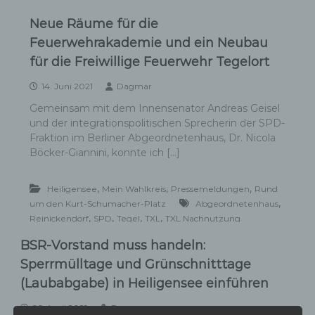
Neue Räume für die
Feuerwehrakademie und ein Neubau
für die Freiwillige Feuerwehr Tegelort
14. Juni 2021
Dagmar
Gemeinsam mit dem Innensenator Andreas Geisel
und der integrationspolitischen Sprecherin der SPD-
Fraktion im Berliner Abgeordnetenhaus, Dr. Nicola
Böcker-Giannini, konnte ich […]
,
,
,
Heiligensee
Mein Wahlkreis
Pressemeldungen
Rund
,
um den Kurt-Schumacher-Platz
Abgeordnetenhaus
,
,
,
,
Reinickendorf
SPD
Tegel
TXL
TXL Nachnutzung
BSR-Vorstand muss handeln:
Sperrmülltage und Grünschnitttage
(Laubabgabe) in Heiligensee einführen
26. April 2021
Dagmar