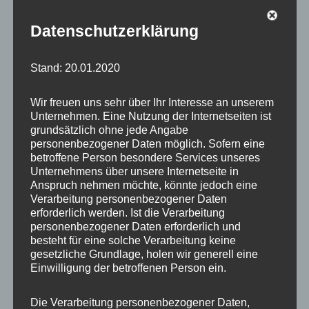
„Der BSR-Recyclinghof in Heiligensee ist viel gefragt,
Datenschutzerklärung
seit einem Jahr sogar mehr denn je, da die Bürgerinnen
und Bürger durch […]
Stand: 20.01.2020
,
,
,
Heiligensee
Pressemeldungen
Reinickendorf
BSR
,
,
,
BSR-Hof
Heiligensee
Reinickendorf
SPD
Wir freuen uns sehr über Ihr Interesse an unserem
Unternehmen. Eine Nutzung der Internetseiten ist
grundsätzlich ohne jede Angabe
personenbezogener Daten möglich. Sofern eine
Kleinflugzeuge im Berliner Luftraum
betroffene Person besondere Services unseres
Unternehmens über unsere Internetseite in
31. März 2021
Dagmar
Anspruch nehmen möchte, könnte jedoch eine
Verarbeitung personenbezogener Daten
„Endlich ist der Flughafen Tegel geschlossen – aber
erforderlich werden. Ist die Verarbeitung
Lärm gibt es immer noch: Jetzt wird er durch
personenbezogener Daten erforderlich und
Kleinflugzeuge verursacht. Bei […]
besteht für eine solche Verarbeitung keine
gesetzliche Grundlage, holen wir generell eine
,
,
Einwilligung der betroffenen Person ein.
Heiligensee
Pressemeldungen
Reinickendorf
,
,
,
,
,
Flughafen
Kleinflugzeuge
Reinickendorf
SPD
Tegel
Tegel
schließen
Die Verarbeitung personenbezogener Daten,