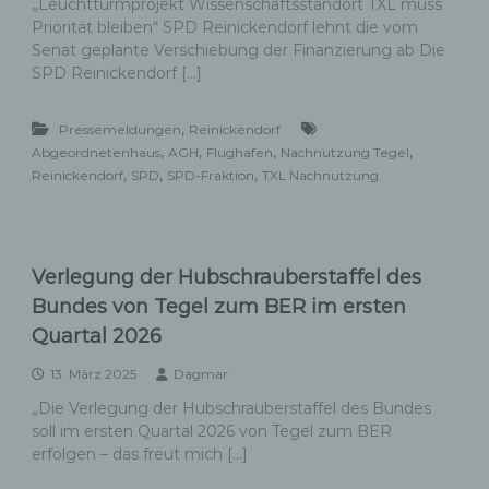
„Leuchtturmprojekt Wissenschaftsstandort TXL muss
Priorität bleiben“ SPD Reinickendorf lehnt die vom
Senat geplante Verschiebung der Finanzierung ab Die
SPD Reinickendorf […]
,
Pressemeldungen
Reinickendorf
,
,
,
,
Abgeordnetenhaus
AGH
Flughafen
Nachnutzung Tegel
,
,
,
Reinickendorf
SPD
SPD-Fraktion
TXL Nachnutzung
Verlegung der Hubschrauberstaffel des
Bundes von Tegel zum BER im ersten
Quartal 2026
13. März 2025
Dagmar
„Die Verlegung der Hubschrauberstaffel des Bundes
soll im ersten Quartal 2026 von Tegel zum BER
erfolgen – das freut mich […]