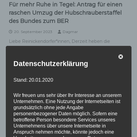
Für mehr Ruhe in Tegel: Antrag für einen
raschen Umzug der Hubschrauberstaffel
des Bundes zum BER
20. September 2023
Dagmar
Liebe Reinickendorfer*innen, Derzeit heben die
Helikopter der Hubschrauberstaffel der
Bundesregierung weiterhin vom alten Flughafen Tegel
ab, sehr zum Leidwesen der […]
Datenschutzerklärung
,
,
,
Abgeordnetenhaus
Aktuelles
Mein Wahlkreis
Stand: 20.01.2020
,
,
,
,
Reinickendorf
BER
Bund
Bundeswehr
Flughafen
,
,
,
,
Helikopter
Hubschrauber
Hubschrauberstaffel
Lärm
,
,
,
Wir freuen uns sehr über Ihr Interesse an unserem
Reinickendorf
Tegel
TXL
Umzug
Unternehmen. Eine Nutzung der Internetseiten ist
grundsätzlich ohne jede Angabe
personenbezogener Daten möglich. Sofern eine
betroffene Person besondere Services unseres
Hubschrauberstaffel von Tegel zum BER
Unternehmens über unsere Internetseite in
Anspruch nehmen möchte, könnte jedoch eine
31. August 2023
Dagmar