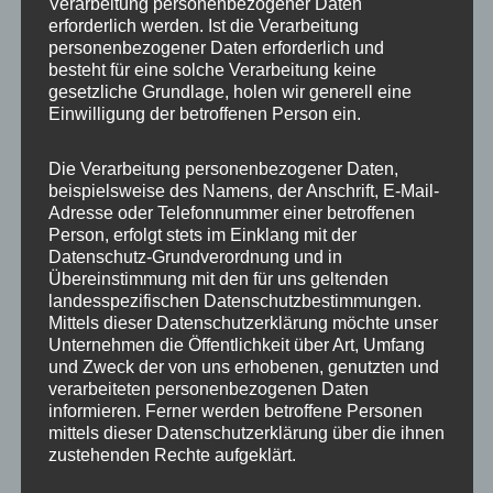
Verarbeitung personenbezogener Daten
++ Fluglärmbelastung für Anwohner unzumutbar Die
erforderlich werden. Ist die Verarbeitung
personenbezogener Daten erforderlich und
Koalitionsfraktionen von CDU und SPD fordern in
besteht für eine solche Verarbeitung keine
einem gemeinsamen Antrag die vollständige
gesetzliche Grundlage, holen wir generell eine
Verlegung der […]
Einwilligung der betroffenen Person ein.
,
,
,
Pressemeldungen
BER
Flughafen
Helikopter
Die Verarbeitung personenbezogener Daten,
,
,
,
,
,
Nachnutzung Tegel
Reinickendorf
SPD
SPD-Fraktion
Tegel
beispielsweise des Namens, der Anschrift, E-Mail-
TXL Nachnutzung
Adresse oder Telefonnummer einer betroffenen
Person, erfolgt stets im Einklang mit der
Datenschutz-Grundverordnung und in
Übereinstimmung mit den für uns geltenden
Ein Blick in die Zukunft: Die Nachnutzung
landesspezifischen Datenschutzbestimmungen.
Mittels dieser Datenschutzerklärung möchte unser
des TXL-Geländes
Unternehmen die Öffentlichkeit über Art, Umfang
und Zweck der von uns erhobenen, genutzten und
30. Mai 2022
Dagmar
verarbeiteten personenbezogenen Daten
„Die Geschäftsführerin der Tegel Projekt GmbH, Frau
informieren. Ferner werden betroffene Personen
Gudrun Sack, berichtete dem Vorstand der SPD
mittels dieser Datenschutzerklärung über die ihnen
Reinickendorf über die Entwicklung und aktuelle […]
zustehenden Rechte aufgeklärt.