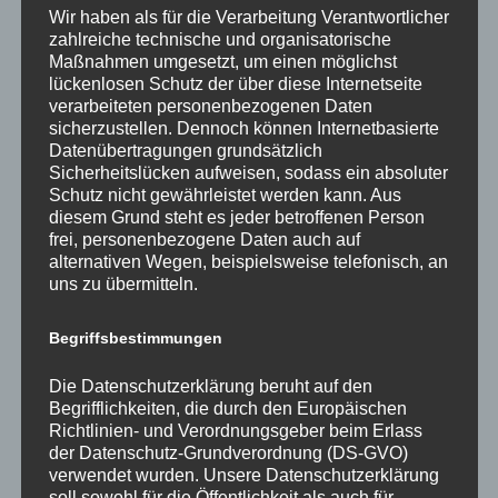
,
,
Mein Wahlkreis
Pressemeldungen
Flughafen
Wir haben als für die Verarbeitung Verantwortlicher
,
,
,
,
Nachnutzung Tegel
Reinickendorf
SPD
Tegel
Tegel Projekt
zahlreiche technische und organisatorische
,
,
GmbH
TXL
TXL Nachnutzung
Maßnahmen umgesetzt, um einen möglichst
lückenlosen Schutz der über diese Internetseite
verarbeiteten personenbezogenen Daten
sicherzustellen. Dennoch können Internetbasierte
Datenübertragungen grundsätzlich
Sicherheitslücken aufweisen, sodass ein absoluter
Schutz nicht gewährleistet werden kann. Aus
diesem Grund steht es jeder betroffenen Person
frei, personenbezogene Daten auch auf
alternativen Wegen, beispielsweise telefonisch, an
uns zu übermitteln.
Gesprächstermin in den
Mäckeritzwiesen
Begriffsbestimmungen
2. Mai 2022
Dagmar
Die Datenschutzerklärung beruht auf den
Die Siedlung Mäckeritzwiesen e.V. hatte mich
Begrifflichkeiten, die durch den Europäischen
anläßlich ihrer Mitgliederversammlung am Sonntag,
Richtlinien- und Verordnungsgeber beim Erlass
24. April 2022 gemeinsam mit dem
der Datenschutz-Grundverordnung (DS-GVO)
Bezirksverordneten Ulf Wilhelm […]
verwendet wurden. Unsere Datenschutzerklärung
soll sowohl für die Öffentlichkeit als auch für