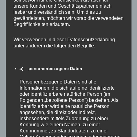
,
,
,
unsere Kunden und Geschäftspartner einfach
Aktuelles
Mäckeritzwiesen
Flughafen
Fraktion
lesbar und verständlich sein. Um dies zu
,
,
,
,
Mäckeritzwiesen
Reinickendorf
SPD
SPD-Fraktion
gewährleisten, möchten wir vorab die verwendeten
Starkregenvorsorge
Begrifflichkeiten erläutern.
Wir verwenden in dieser Datenschutzerklärung
unter anderem die folgenden Begriffe:
Mein Bilanzflyer 2016-2021
a) personenbezogene Daten
2. September 2021
Dagmar
Personenbezogene Daten sind alle
Meine Bilanz 2016-2021 habe ich in einem Flyer
Informationen, die sich auf eine identifizierte
zusammengestellt. In aller Kürze natürlich –
oder identifizierbare natürliche Person (im
ausführlich können Sie sich auf meiner […]
Folgenden „betroffene Person") beziehen. Als
identifizierbar wird eine natürliche Person
angesehen, die direkt oder indirekt,
,
,
Aktuelles
Mein Wahlkreis
Abgeordnetenhaus
insbesondere mittels Zuordnung zu einer
,
,
,
,
BER
Cité Guynemer
Flughafen
Mäckeritzwiesen
Kennung wie einem Namen, zu einer
,
,
Nachnutzung Tegel
Reinickendorf
SPD
Kennnummer, zu Standortdaten, zu einer
Online-Kennung oder zu einem oder mehreren