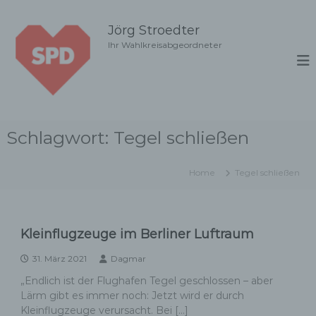
Z
u
Jörg Stroedter
m
Ihr Wahlkreisabgeordneter
I
n
h
a
l
t
Schlagwort:
Tegel schließen
s
p
r
Home
Tegel schließen
i
n
g
e
Kleinflugzeuge im Berliner Luftraum
n
31. März 2021
Dagmar
„Endlich ist der Flughafen Tegel geschlossen – aber
Lärm gibt es immer noch: Jetzt wird er durch
Kleinflugzeuge verursacht. Bei […]