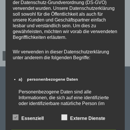
der Datenschutz-Grundverordnung (DS-GVO)
Lärmschutz“ eingeladen.
verwendet wurden. Unsere Datenschutzerklärung
soll sowohl für die Öffentlichkeit als auch für
,
,
,
,
Aktuelles
BER
Landesthemen
Mein Wahlkreis
unsere Kunden und Geschäftspartner einfach
,
Reinickendorf
Rund um den Kurt-Schumacher-Platz
lesbar und verständlich sein. Um dies zu
,
,
,
gewährleisten, möchten wir vorab die verwendeten
Bettina König
Lärmschutz
Mietendeckel
Nachnutzung
,
,
,
,
Begrifflichkeiten erläutern.
Tegel
Reinickendorf Ost
Reinickendorf West
Tegel
Tegel
schließen
Wir verwenden in dieser Datenschutzerklärung
B
Ältere Beiträge
unter anderem die folgenden Begriffe:
e
a) personenbezogene Daten
i
Personenbezogene Daten sind alle
SPD Links
t
Informationen, die sich auf eine identifizierte
oder identifizierbare natürliche Person (im
r
SPD in Europaparlament
Folgenden „betroffene Person") beziehen. Als
identifizierbar wird eine natürliche Person
Essenziell
Externe Dienste
SPD Deutschland
a
angesehen, die direkt oder indirekt,
insbesondere mittels Zuordnung zu einer
SPD Bundestragsfraktion