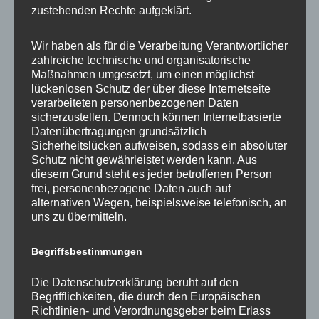
jetzt endlich die vorübergehende Schließung des […]
zustehenden Rechte aufgeklärt.
,
,
,
,
BER
Pressemeldungen
Tegel
BER
BER II
Flughafen
Wir haben als für die Verarbeitung Verantwortlicher
,
,
,
,
,
Tegel
Helikopter
SPD
Tegel schließen
TXL Nachnutzung
TXL
zahlreiche technische und organisatorische
schließen
Maßnahmen umgesetzt, um einen möglichst
lückenlosen Schutz der über diese Internetseite
verarbeiteten personenbezogenen Daten
sicherzustellen. Dennoch können Internetbasierte
Datenübertragungen grundsätzlich
Sicherheitslücken aufweisen, sodass ein absoluter
Schutz nicht gewährleistet werden kann. Aus
diesem Grund steht es jeder betroffenen Person
frei, personenbezogene Daten auch auf
alternativen Wegen, beispielsweise telefonisch, an
„Mietendeckel und Lärmschutz“ Bericht
uns zu übermitteln.
zur Veranstaltung
Begriffsbestimmungen
13. Januar 2020
Sascha
Die Datenschutzerklärung beruht auf den
Gemeinsam mit der SPD-Abgeordneten Bettina
Begrifflichkeiten, die durch den Europäischen
König habe ich zu einer Infoveranstaltung am 09.
Richtlinien- und Verordnungsgeber beim Erlass
Januar mit dem Thema „Mietendeckel und