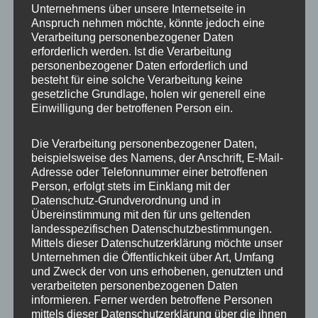
„Ich fordere, dass die Gesellschafterversammlung der
Unternehmens über unsere Internetseite in
Flughafengesellschaft am kommenden Mittwoch, den
Anspruch nehmen möchte, könnte jedoch eine
20.05.2020 der vorübergehenden Schließung des
Verarbeitung personenbezogener Daten
Flughafens Tegel zum 1. […]
erforderlich werden. Ist die Verarbeitung
personenbezogener Daten erforderlich und
besteht für eine solche Verarbeitung keine
,
,
Pressemeldungen
Rund um den Kurt-Schumacher-Platz
gesetzliche Grundlage, holen wir generell eine
,
,
,
,
,
Tegel
Abgeordnetenhaus
AGH
BER
Flughafen
Fraktion
Einwilligung der betroffenen Person ein.
,
,
,
,
Helikopter
Nachnutzung Tegel
Reinickendorf
SPD
SPD-
,
,
,
,
,
Fraktion
Tegel
Tegel schließen
TXL
TXL Nachnutzung
TXL
schließen
Die Verarbeitung personenbezogener Daten,
beispielsweise des Namens, der Anschrift, E-Mail-
Adresse oder Telefonnummer einer betroffenen
Person, erfolgt stets im Einklang mit der
Datenschutz-Grundverordnung und in
Konsequenzen aus der Corona Pandemie
Übereinstimmung mit den für uns geltenden
ziehen – Flughafen Tegel endlich
landesspezifischen Datenschutzbestimmungen.
Mittels dieser Datenschutzerklärung möchte unser
schließen!
Unternehmen die Öffentlichkeit über Art, Umfang
22. April 2020
Dagmar
und Zweck der von uns erhobenen, genutzten und
verarbeiteten personenbezogenen Daten
„Ich fordere, dass auf der Sitzung des Aufsichtsrates der
informieren. Ferner werden betroffene Personen
Flughafengesellschaft am Mittwoch, den 29.04.2020
mittels dieser Datenschutzerklärung über die ihnen