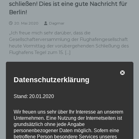
schließen! Dies ist eine gute Nachricht für
Berlin!
20. Mai 2020
Dagmar
„Ich freue mich sehr darüber, dass die
Gesellschafterversammlung der Flughafengesellschaft
heute Vormittag der vorübergehenden Schließung des
Flughafens Tegel zum 15. […]
,
,
Pressemeldungen
Rund um den Kurt-Schumacher-Platz
,
,
,
,
Tegel
Flughafen
Nachnutzung Tegel
Reinickendorf
SPD
Datenschutzerklärung
,
,
,
,
Tegel
Tegel schließen
TXL
TXL Nachnutzung
TXL schließen
Stand: 20.01.2020
Flughafen Tegel zum 01.06.2020 endlich
Wir freuen uns sehr über Ihr Interesse an unserem
schließen!
Unternehmen. Eine Nutzung der Internetseiten ist
grundsätzlich ohne jede Angabe
18. Mai 2020
Dagmar
personenbezogener Daten möglich. Sofern eine
betroffene Person besondere Services unseres