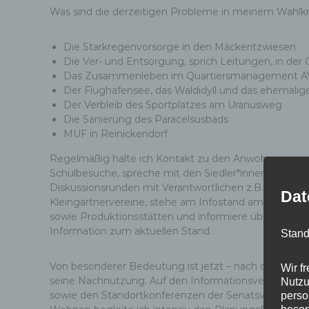
Was sind die derzeitigen Probleme in meinem Wahlkr
Die Starkregenvorsorge in den Mäckeritzwiesen
Die Ver- und Entsorgung, sprich Leitungen, in der
Das Zusammenleben im Quartiersmanagement A
Der Flughafensee, das Waldidyll und das ehemalig
Der Verbleib des Sportplatzes am Uranusweg
Die Sanierung des Paracelsusbads
MUF in Reinickendorf
Regelmäßig halte ich Kontakt zu den Anwohnerinne
Schulbesuche, spreche mit den Siedler*innen in den M
Diskussionsrunden mit Verantwortlichen z.B. in der 
Dat
Kleingärtnervereine, stehe am Infostand am Clou, b
sowie Produktionsstätten und informiere über Postk
Information zum aktuellen Stand.
Stand
Von besonderer Bedeutung ist jetzt – nach der Schli
Wir f
seine Nachnutzung. Auf den Informationsveranstalt
Nutzu
sowie den Standortkonferenzen der Senatsverwaltun
perso