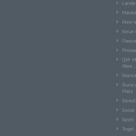
Lande
Pe
Mäcke
ide
„be
Mein W
Pe
Neue 
Zu
zu
Parace
me
ph
Press
ode
QM: Me
we
Allee 
Reinic
Rund 
b)
Platz
Silvest
Bet
Pe
Social
Ve
Sport
Tegel