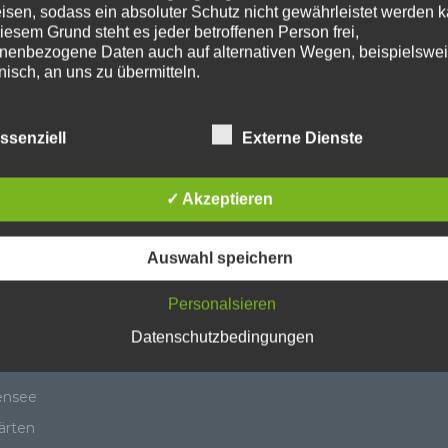
 Startseite
Anmelden
isen, sodass ein absoluter Schutz nicht gewährleistet werden k
iesem Grund steht es jeder betroffenen Person frei,
schutzerklärung
nenbezogene Daten auch auf alternativen Wegen, beispielswe
onisch, an uns zu übermitteln.
egorien
ffsbestimmungen
ssenziell
Externe Dienste
rdnetenhaus
atenschutzerklärung beruht auf den Begrifflichkeiten, die durch
äischen Richtlinien- und Verordnungsgeber beim Erlass der
les
✓ Akzeptieren
schutz-Grundverordnung (DS-GVO) verwendet wurden. Unser
schutzerklärung soll sowohl für die Öffentlichkeit als auch für u
n und Geschäftspartner einfach lesbar und verständlich sein.
I
Auswahl speichern
zu gewährleisten, möchten wir vorab die verwendeten
igungsausschuss
flichkeiten erläutern.
Personalsieren
Guynemer und Holzhauser
erwenden in dieser Datenschutzerklärung unter anderem die
Datenschutzbedingungen
nden Begriffe:
asteur
ensee
ärten
 personenbezogene Daten