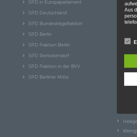
SPD in Europaparlament
SPD in
aufwe
Aus d
SPD Deutschland
Daten
perso
telef
SPD Bundestragsfraktion
Kat
SPD Berlin
Begri
E
SPD Fraktion Berlin
Abgeo
Die D
SPD Reinickendorf
Europ
Aktuel
Daten
SPD Fraktion in der BVV
BER
Daten
Kunde
SPD Berliner Mitte
BER I
dies 
Beteil
Begrif
Cité 
Wir v
Straße
folge
Cité P
Heilig
Kleing
a)