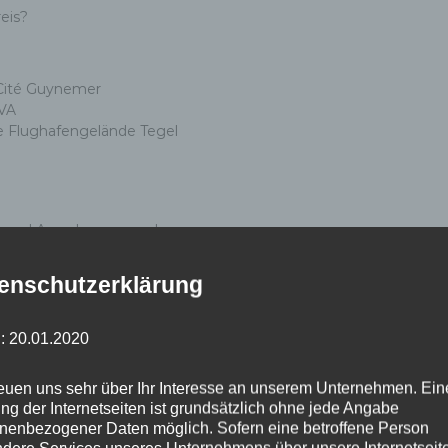
eis?
 Cité Guynemer
VA
e Flughafengelände Tegel
n und Anwohnern: mache u.a.
äckeritzwiesen, organisiere
Cité Guynemer, besuche
enschutzerklärung
esichtige Gewerbegebiete
arten mit Anwohner*innen-
: 20.01.2020
eßung des Flughafen Tegels –
reuen uns sehr über Ihr Interesse an unserem Unternehmen. Ein
ungen der Tegel Projekt GmbH
ng der Internetseiten ist grundsätzlich ohne jede Angabe
g für Stadtentwicklung und
nenbezogener Daten möglich. Sofern eine betroffene Person