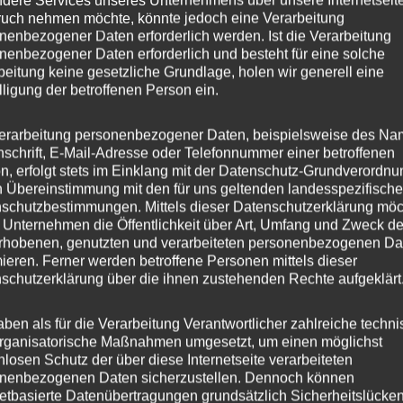
dere Services unseres Unternehmens über unsere Internetseite
t zur Nachnutzung des
uch nehmen möchte, könnte jedoch eine Verarbeitung
nenbezogener Daten erforderlich werden. Ist die Verarbeitung
nenbezogener Daten erforderlich und besteht für eine solche
beitung keine gesetzliche Grundlage, holen wir generell eine
lligung der betroffenen Person ein.
 betreue ich noch folgende
erarbeitung personenbezogener Daten, beispielsweise des Na
nschrift, E-Mail-Adresse oder Telefonnummer einer betroffenen
n, erfolgt stets im Einklang mit der Datenschutz-Grundverordnu
el-Süd.
n Übereinstimmung mit den für uns geltenden landesspezifisch
schutzbestimmungen. Mittels dieser Datenschutzerklärung mö
endorf können sich gern an
 Unternehmen die Öffentlichkeit über Art, Umfang und Zweck de
ützung helfen kann.
rhobenen, genutzten und verarbeiteten personenbezogenen Da
mieren. Ferner werden betroffene Personen mittels dieser
schutzerklärung über die ihnen zustehenden Rechte aufgeklärt
aben als für die Verarbeitung Verantwortlicher zahlreiche techn
rganisatorische Maßnahmen umgesetzt, um einen möglichst
chtige Links
Newsletter
nlosen Schutz der über diese Internetseite verarbeiteten
nenbezogenen Daten sicherzustellen. Dennoch können
netbasierte Datenübertragungen grundsätzlich Sicherheitslücke