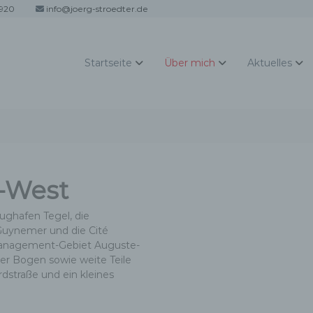
920
info@joerg-stroedter.de
Startseite
Über mich
Aktuelles
/-West
ughafen Tegel, die
 Guynemer und die Cité
smanagement-Gebiet Auguste-
er Bogen sowie weite Teile
dstraße und ein kleines