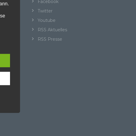
Facebook
ann.
Twitter
ise
Youtube
RSS Aktuelles
RSS Presse
 den
e
nsere
 Um