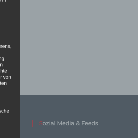
 in
mens,
ng
en
chte
r von
ten
.
ische
Sozial Media & Feeds
n