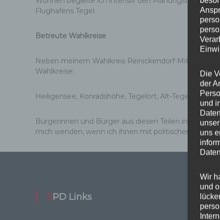
beson
Wohnen begleite ich intensiv den Planungsfortschrit
Anspr
Flughafens Tegel.
perso
perso
Betreute Wahlkreise
Verar
Einwi
Neben meinem Wahlkreis Reinickendorf-Mitte /-West
Wahlkreise:
Die V
der A
Perso
Heiligensee, Konradshöhe, Tegelort, Alt-Tegel und Teg
und i
Daten
Bürgerinnen und Bürger aus diesen Teilen in Reinick
unser
mich wenden, wenn ich ihnen mit politischer Unterst
uns e
infor
Daten
Wir h
und o
SPD Links
Wi
lücke
perso
Inter