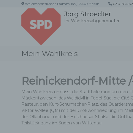
Z
Waidmannsluster Damm 149, 13469 Berlin
030-81490
u
Jörg Stroedter
m
Ihr Wahlkreisabgeordneter
I
n
h
a
l
Mein Wahlkreis
t
s
p
r
Reinickendorf-Mitte 
i
n
g
Mein Wahlkreis umfasst die Stadtteile rund um den Fl
e
Mäckeritzwiesen, das Waldidyll in Tegel-Süd, die Cité
n
Pasteur, den Kurt-Schumacher-Platz, das Quartier
Viktoria-Allee (QM) mit der Großwohnsiedlung im Mell
der Ollenhauer und der Holzhauser Straße, die Gotthar
Teilstück ganz im Süden von Wittenau.