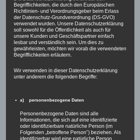
Begrifflichkeiten, die durch den Europäischen
Richtlinien- und Verordnungsgeber beim Erlass
der Datenschutz-Grundverordnung (DS-GVO)
Sprecher für Beteiligungen, Wirtschaft,
verwendet wurden. Unsere Datenschutzerklärung
soll sowohl für die Öffentlichkeit als auch für
Energie und Betriebe für die SPD-
unsere Kunden und Geschäftspartner einfach
Fraktion im Abgeordnetenhaus
lesbar und verständlich sein. Um dies zu
gewährleisten, möchten wir vorab die verwendeten
17. Mai 2023
Dagmar
Begrifflichkeiten erläutern.
Ich war bereits im vergangenen Jahr innerhalb der
SPD-Fraktion im Berliner Abgeordnetenhaus
Wir verwenden in dieser Datenschutzerklärung
Sprecher für Beteiligungen, Wirtschaft, Energie und
unter anderem die folgenden Begriffe:
Betriebe. Mit […]
,
Abgeordnetenhaus
Aktuelles
a) personenbezogene Daten
Personenbezogene Daten sind alle
Informationen, die sich auf eine identifizierte
oder identifizierbare natürliche Person (im
Folgenden „betroffene Person") beziehen. Als
identifizierbar wird eine natürliche Person