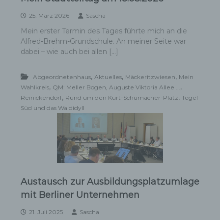
25. März 2026
Sascha
Mein erster Termin des Tages führte mich an die
Alfred-Brehm-Grundschule. An meiner Seite war
dabei – wie auch bei allen […]
,
,
,
Abgeordnetenhaus
Aktuelles
Mäckeritzwiesen
Mein
,
,
Wahlkreis
QM: Meller Bogen, Auguste Viktoria Allee ...
,
,
Reinickendorf
Rund um den Kurt-Schumacher-Platz
Tegel
Süd und das Waldidyll
Austausch zur Ausbildungsplatzumlage
mit Berliner Unternehmen
21. Juli 2025
Sascha