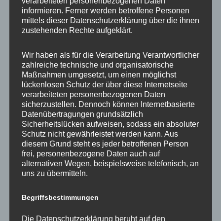
verarbeiteten personenbezogenen Daten
informieren. Ferner werden betroffene Personen
Direkt gewählter Vorsitzender des
mittels dieser Datenschutzerklärung über die ihnen
zustehenden Rechte aufgeklärt.
Ausschusses für Wirtschaft, Energie
und Betriebe im Berliner
Wir haben als für die Verarbeitung Verantwortlicher
Abgeordnetenhaus
zahlreiche technische und organisatorische
Maßnahmen umgesetzt, um einen möglichst
23. Mai 2023
Dagmar
lückenlosen Schutz der über diese Internetseite
Am gestrigen Montag den 22. Mai 2023 bin ich in
verarbeiteten personenbezogenen Daten
der ersten Wahlrunde direkt zum Vorsitzenden des
sicherzustellen. Dennoch können Internetbasierte
Ausschusses für Wirtschaft, […]
Datenübertragungen grundsätzlich
Sicherheitslücken aufweisen, sodass ein absoluter
Schutz nicht gewährleistet werden kann. Aus
,
Abgeordnetenhaus
Aktuelles
diesem Grund steht es jeder betroffenen Person
frei, personenbezogene Daten auch auf
alternativen Wegen, beispielsweise telefonisch, an
uns zu übermitteln.
Begriffsbestimmungen
Die Datenschutzerklärung beruht auf den