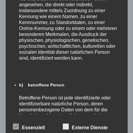
Wiederholungswahl 2023: Herzlichen
angesehen, die direkt oder indirekt,
insbesondere mittels Zuordnung zu einer
Dank für Ihr Vertrauen!
Kennung wie einem Namen, zu einer
14. Februar 2023
Dagmar
Kennnummer, zu Standortdaten, zu einer
Online-Kennung oder zu einem oder mehreren
Herzlichen Dank an alle Wähler*innen, die am
besonderen Merkmalen, die Ausdruck der
12.02.2023 ihr Kreuzchen für die SPD gesetzt
physischen, physiologischen, genetischen,
haben! Ich freue mich sehr, den Wahlkreis
psychischen, wirtschaftlichen, kulturellen oder
Reinickendorf-Mitte/-West weiterhin im Berliner
sozialen Identität dieser natürlichen Person
Abgeordnetenhaus vertreten zu dürfen.
sind, identifiziert werden kann.
,
,
Abgeordnetenhaus
Aktuelles
Mein Wahlkreis
b) betroffene Person
Betroffene Person ist jede identifizierte oder
identifizierbare natürliche Person, deren
personenbezogene Daten von dem für die
Pressekonferenz zum Abschlussbericht
Verarbeitung Verantwortlichen verarbeitet
werden.
des zweiten
Essenziell
Externe Dienste
Untersuchungsausschusses zum BER