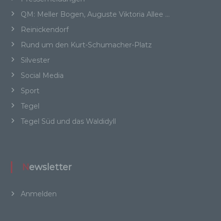
unter anderem die folgenden Begriffe:
QM: Meller Bogen, Auguste Viktoria Allee …
Reinickendorf
a) personenbezogene Daten
Rund um den Kurt-Schumacher-Platz
Silvester
Personenbezogene Daten sind alle
Social Media
Informationen, die sich auf eine identifizierte
oder identifizierbare natürliche Person (im
Sport
Folgenden „betroffene Person") beziehen. Als
identifizierbar wird eine natürliche Person
Tegel
angesehen, die direkt oder indirekt,
Tegel Süd und das Waldidyll
insbesondere mittels Zuordnung zu einer
Kennung wie einem Namen, zu einer
Kennnummer, zu Standortdaten, zu einer
Online-Kennung oder zu einem oder mehreren
besonderen Merkmalen, die Ausdruck der
Newsletter
physischen, physiologischen, genetischen,
psychischen, wirtschaftlichen, kulturellen oder
Anmelden
sozialen Identität dieser natürlichen Person
sind, identifiziert werden kann.