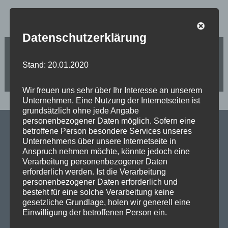
Datenschutzerklärung
B
Bilder aus der Graphothek in den Bürgerbüros von Jörg
Stroedter, MdA und Sven Meyer, MdA
Stand: 20.01.2020
e
Neubau der Freiwilligen Feuerwehr Tegelort bis Herbst
2024
i
Wir freuen uns sehr über Ihr Interesse an unserem
Unternehmen. Eine Nutzung der Internetseiten ist
grundsätzlich ohne jede Angabe
t
personenbezogener Daten möglich. Sofern eine
betroffene Person besondere Services unseres
r
Unternehmens über unsere Internetseite in
Anspruch nehmen möchte, könnte jedoch eine
SPD Links
a
Verarbeitung personenbezogener Daten
erforderlich werden. Ist die Verarbeitung
g
personenbezogener Daten erforderlich und
SPD in Europaparlament
besteht für eine solche Verarbeitung keine
SPD Deutschland
gesetzliche Grundlage, holen wir generell eine
s
Einwilligung der betroffenen Person ein.
SPD Bundestragsfraktion