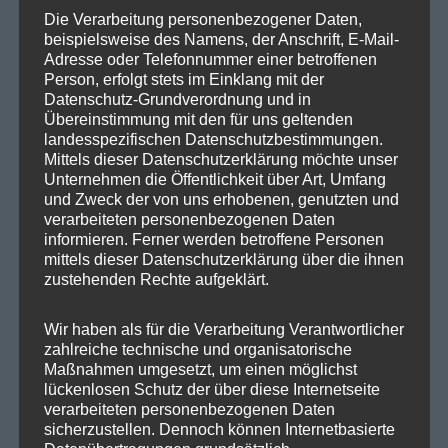
n
SPD Berlin
Die Verarbeitung personenbezogener Daten,
beispielsweise des Namens, der Anschrift, E-Mail-
a
SPD Fraktion Berlin
Adresse oder Telefonnummer einer betroffenen
Person, erfolgt stets im Einklang mit der
v
SPD Reinickendorf
Datenschutz-Grundverordnung und in
Übereinstimmung mit den für uns geltenden
SPD Fraktion in der BVV
i
landesspezifischen Datenschutzbestimmungen.
SPD Berliner Mitte
Mittels dieser Datenschutzerklärung möchte unser
g
Unternehmen die Öffentlichkeit über Art, Umfang
und Zweck der von uns erhobenen, genutzten und
verarbeiteten personenbezogenen Daten
a
informieren. Ferner werden betroffene Personen
Wichtige Links
mittels dieser Datenschutzerklärung über die ihnen
t
zustehenden Rechte aufgeklärt.
SPD in Startseite
i
Wir haben als für die Verarbeitung Verantwortlicher
Datenschutzerklärung
zahlreiche technische und organisatorische
o
Maßnahmen umgesetzt, um einen möglichst
lückenlosen Schutz der über diese Internetseite
n
Kategorien
verarbeiteten personenbezogenen Daten
sicherzustellen. Dennoch können Internetbasierte