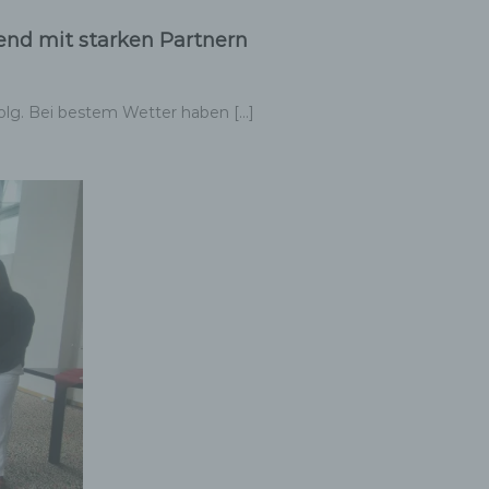
end mit starken Partnern
ng.
olg. Bei bestem Wetter haben […]
g
, zu
en,