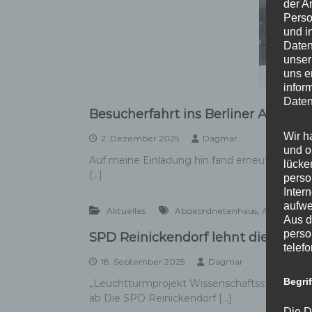
der A
Perso
und i
Daten
unser
uns e
infor
Daten
Besucherfahrt ins Berliner Abgeo
Wir h
2. Dezember 2025
Dagmar
und o
Auf meine Einladung hin fand erneut eine se
lücke
[…]
perso
Inter
aufwe
,
,
Aktuelles
Abgeordnetenhaus
AGH
Besuc
Aus d
perso
SPD Reinickendorf lehnt die vom S
telef
18. September 2025
Dagmar
Begri
„Leuchtturmprojekt Wissenschaftsstandort TX
ab Die SPD Reinickendorf […]
Die D