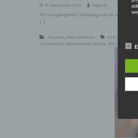
16. September 2025
Dagmar
ode
we
Am vergangenen Samstag war es wieder soweit:
[…]
,
,
Aktuelles
Mein Wahlkreis
2025
Abgeordn
b)
,
,
,
,
Grundschule
Reinickendorf
Schule
SPD
SPD-Frakt
E
Bet
Pe
Ve
c)
Ver
au
Zu
Er
An
Ve