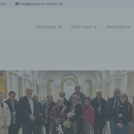
920
info@joerg-stroedter.de
Startseite
Über mich
Aktuelles