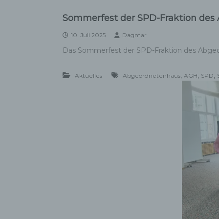
ei
Sommerfest der SPD-Fraktion des 
Ve
10. Juli 2025
Dagmar
Das Sommerfest der SPD-Fraktion des Abgeord
d)
,
,
,
Aktuelles
Abgeordnetenhaus
AGH
SPD
Ei
pe
ei
e)
Pro
pe
pe
pe
be
wir