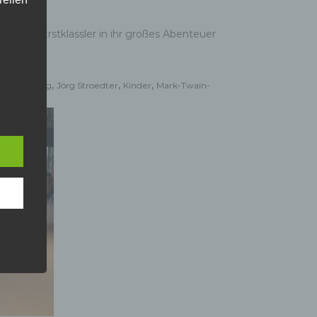
en und Erstklässler in ihr großes Abenteuer
,
,
,
,
schule
Jörg
Jörg Stroedter
Kinder
Mark-Twain-
iche
tung
n
 das
r