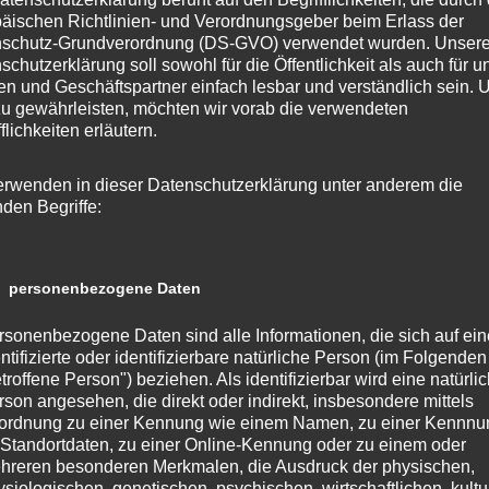
äischen Richtlinien- und Verordnungsgeber beim Erlass der
,
,
,
,
,
,
dnetenhaus
AGH
Flughafen
Nachnutzung Tegel
Reinickendorf
SPD
SPD
schutz-Grundverordnung (DS-GVO) verwendet wurden. Unser
schutzerklärung soll sowohl für die Öffentlichkeit als auch für u
n und Geschäftspartner einfach lesbar und verständlich sein.
zu gewährleisten, möchten wir vorab die verwendeten
flichkeiten erläutern.
erwenden in dieser Datenschutzerklärung unter anderem die
nden Begriffe:
 personenbezogene Daten
rsonenbezogene Daten sind alle Informationen, die sich auf ein
ntifizierte oder identifizierbare natürliche Person (im Folgenden
troffene Person") beziehen. Als identifizierbar wird eine natürli
rson angesehen, die direkt oder indirekt, insbesondere mittels
ordnung zu einer Kennung wie einem Namen, zu einer Kennn
 Standortdaten, zu einer Online-Kennung oder zu einem oder
hreren besonderen Merkmalen, die Ausdruck der physischen,
ysiologischen, genetischen, psychischen, wirtschaftlichen, kultu