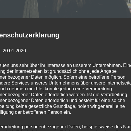
enschutzerklärung
den Mäckeritzwiesen
: 20.01.2020
kt in den Mäckeritzwiesen besucht. Ein Termin, der mir ganz 
reuen uns sehr über Ihr Interesse an unserem Unternehmen. Ein
ng der Internetseiten ist grundsätzlich ohne jede Angabe
nenbezogener Daten möglich. Sofern eine betroffene Person
,
,
,
,
,
,
Fraktion
Jörg
Jörg Stroedter
Mäckeritzwiesen
Reinickendorf
SPD
SPD-F
dere Services unseres Unternehmens über unsere Internetseite
uch nehmen möchte, könnte jedoch eine Verarbeitung
nenbezogener Daten erforderlich werden. Ist die Verarbeitung
nenbezogener Daten erforderlich und besteht für eine solche
beitung keine gesetzliche Grundlage, holen wir generell eine
lligung der betroffenen Person ein.
erarbeitung personenbezogener Daten, beispielsweise des Na