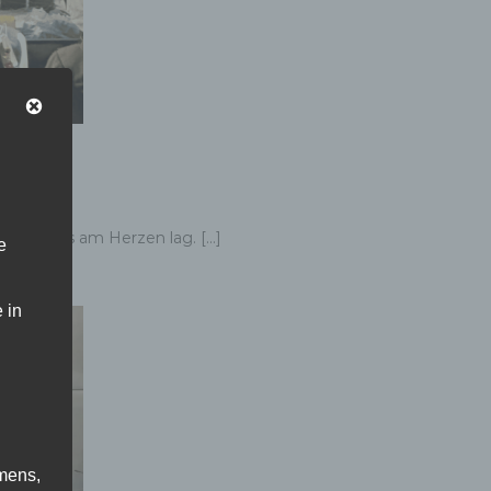
besonders am Herzen lag. […]
e
raktion
 in
mens,