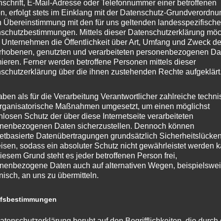
nschrift, E-Mail-Adresse oder Telefonnummer einer betroffenen
n, erfolgt stets im Einklang mit der Datenschutz-Grundverordnu
n Übereinstimmung mit den für uns geltenden landesspezifisch
schutzbestimmungen. Mittels dieser Datenschutzerklärung mö
 Unternehmen die Öffentlichkeit über Art, Umfang und Zweck de
rhobenen, genutzten und verarbeiteten personenbezogenen Da
mieren. Ferner werden betroffene Personen mittels dieser
schutzerklärung über die ihnen zustehenden Rechte aufgeklärt
rdnetenhaus
aben als für die Verarbeitung Verantwortlicher zahlreiche techn
rganisatorische Maßnahmen umgesetzt, um einen möglichst
hr gut besuchte Besucherfahrt ins Berliner Abgeordnetenhaus st
nlosen Schutz der über diese Internetseite verarbeiteten
nenbezogenen Daten sicherzustellen. Dennoch können
netbasierte Datenübertragungen grundsätzlich Sicherheitslücke
isen, sodass ein absoluter Schutz nicht gewährleistet werden k
,
,
,
,
,
,
herfahrt
Bürgerfahrt
Fahrt
Fraktion
Jörg
Jörg Stroedter
Mäckeritzwies
iesem Grund steht es jeder betroffenen Person frei,
nenbezogene Daten auch auf alternativen Wegen, beispielswe
enat geplante Verschiebung der Finanzierung ab
onisch, an uns zu übermitteln.
ffsbestimmungen
L muss Priorität bleiben“ SPD Reinickendorf lehnt die vom Sen
atenschutzerklärung beruht auf den Begrifflichkeiten, die durch