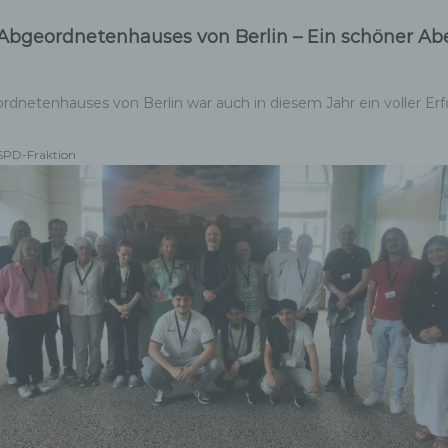
ne andere Form der Bereitstellung, den Abgleich oder die
Abgeordnetenhauses von Berlin – Ein schöner Ab
rknüpfung, die Einschränkung, das Löschen oder die Vernichtu
netenhauses von Berlin war auch in diesem Jahr ein voller Erf
 Einschränkung der Verarbeitung
SPD-Fraktion
nschränkung der Verarbeitung ist die Markierung gespeicherter
rsonenbezogener Daten mit dem Ziel, ihre künftige Verarbeitun
nzuschränken.
 Profiling
filing ist jede Art der automatisierten Verarbeitung
rsonenbezogener Daten, die darin besteht, dass diese
rsonenbezogenen Daten verwendet werden, um bestimmte
rsönliche Aspekte, die sich auf eine natürliche Person beziehen
werten, insbesondere, um Aspekte bezüglich Arbeitsleistung,
tschaftlicher Lage, Gesundheit, persönlicher Vorlieben, Interess