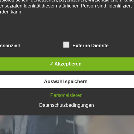
r sozialen Identität dieser natürlichen Person sind, identifiziert
rden kann.
 In ganz Berlin starteten Tausende aufgeregte Erstklässlerinn
,
,
,
,
etenhaus
AGH
Einschulung
Einschulungsaktion
Hermann-Schultz-Grund
 betroffene Person
,
,
ion
Stroedter
Till-Eulenspiegel-Grundschule
ssenziell
Externe Dienste
roffene Person ist jede identifizierte oder identifizierbare natürl
rson, deren personenbezogene Daten von dem für die Verarbei
rantwortlichen verarbeitet werden.
✓ Akzeptieren
Auswahl speichern
 Verarbeitung
Personalsieren
arbeitung ist jeder mit oder ohne Hilfe automatisierter Verfahre
Datenschutzbedingungen
sgeführte Vorgang oder jede solche Vorgangsreihe im
sammenhang mit personenbezogenen Daten wie das Erheben,
fassen, die Organisation, das Ordnen, die Speicherung, die
passung oder Veränderung, das Auslesen, das Abfragen, die
rwendung, die Offenlegung durch Übermittlung, Verbreitung ode