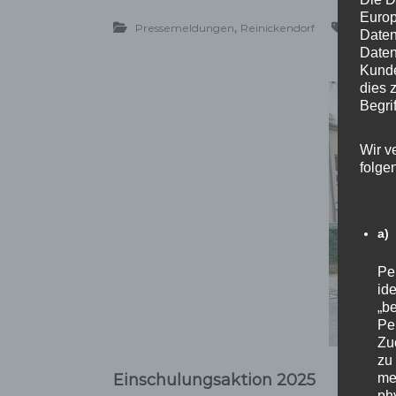
Europ
,
Pressemeldungen
Reinickendorf
Abgeor
Daten
Daten
Kunde
dies 
Begrif
Wir v
folge
a)
Pe
ide
„be
Pe
Zu
zu
Einschulungsaktion 2025
me
ph