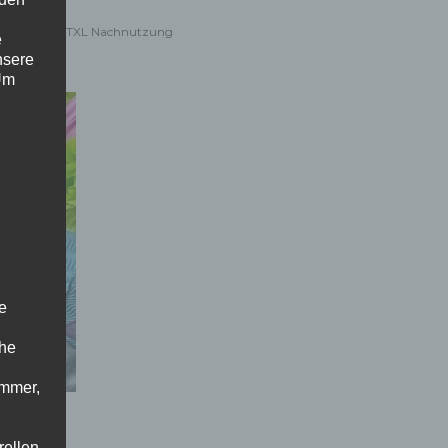
,
-Fraktion
TXL Nachnutzung
e
nsere
 Um
e
che
ummer,
rellen