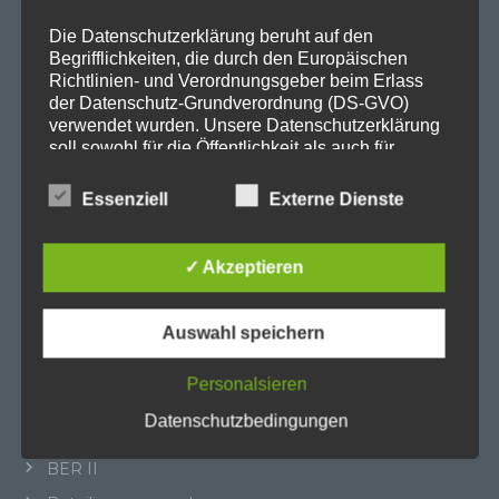
SPD Berliner Mitte
Die Datenschutzerklärung beruht auf den
Begrifflichkeiten, die durch den Europäischen
Richtlinien- und Verordnungsgeber beim Erlass
der Datenschutz-Grundverordnung (DS-GVO)
verwendet wurden. Unsere Datenschutzerklärung
Wichtige Links
soll sowohl für die Öffentlichkeit als auch für
unsere Kunden und Geschäftspartner einfach
lesbar und verständlich sein. Um dies zu
SPD in Startseite
Essenziell
Externe Dienste
gewährleisten, möchten wir vorab die verwendeten
Datenschutzerklärung
Begrifflichkeiten erläutern.
✓ Akzeptieren
Wir verwenden in dieser Datenschutzerklärung
Kategorien
unter anderem die folgenden Begriffe:
Auswahl speichern
Abgeordnetenhaus
Personalsieren
a) personenbezogene Daten
Aktuelles
Datenschutzbedingungen
BER
Personenbezogene Daten sind alle
Informationen, die sich auf eine identifizierte
BER II
oder identifizierbare natürliche Person (im