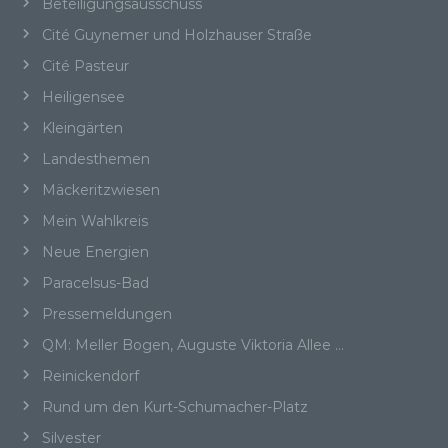
Beteiligungsausschuss
Folgenden „betroffene Person") beziehen. Als
identifizierbar wird eine natürliche Person
Cité Guynemer und Holzhauser Straße
angesehen, die direkt oder indirekt,
Cité Pasteur
insbesondere mittels Zuordnung zu einer
Kennung wie einem Namen, zu einer
Heiligensee
Kennnummer, zu Standortdaten, zu einer
Kleingärten
Online-Kennung oder zu einem oder mehreren
besonderen Merkmalen, die Ausdruck der
Landesthemen
physischen, physiologischen, genetischen,
Mäckeritzwiesen
psychischen, wirtschaftlichen, kulturellen oder
sozialen Identität dieser natürlichen Person
Mein Wahlkreis
sind, identifiziert werden kann.
Neue Energien
Paracelsus-Bad
Pressemeldungen
b) betroffene Person
QM: Meller Bogen, Auguste Viktoria Allee …
Betroffene Person ist jede identifizierte oder
Reinickendorf
identifizierbare natürliche Person, deren
personenbezogene Daten von dem für die
Rund um den Kurt-Schumacher-Platz
Verarbeitung Verantwortlichen verarbeitet
Silvester
werden.