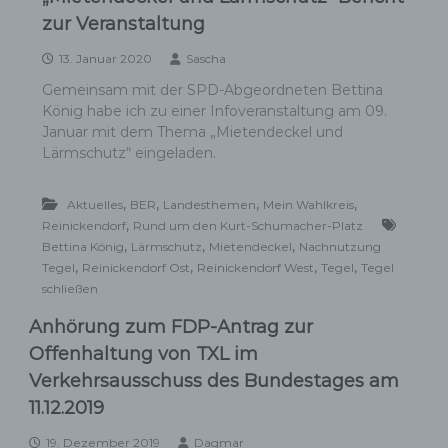
zur Veranstaltung
13. Januar 2020
Sascha
Gemeinsam mit der SPD-Abgeordneten Bettina
König habe ich zu einer Infoveranstaltung am 09.
Januar mit dem Thema „Mietendeckel und
Lärmschutz“ eingeladen.
,
,
,
,
Aktuelles
BER
Landesthemen
Mein Wahlkreis
,
Reinickendorf
Rund um den Kurt-Schumacher-Platz
,
,
,
Bettina König
Lärmschutz
Mietendeckel
Nachnutzung
,
,
,
,
Tegel
Reinickendorf Ost
Reinickendorf West
Tegel
Tegel
schließen
Anhörung zum FDP-Antrag zur
Offenhaltung von TXL im
Verkehrsausschuss des Bundestages am
11.12.2019
19. Dezember 2019
Dagmar