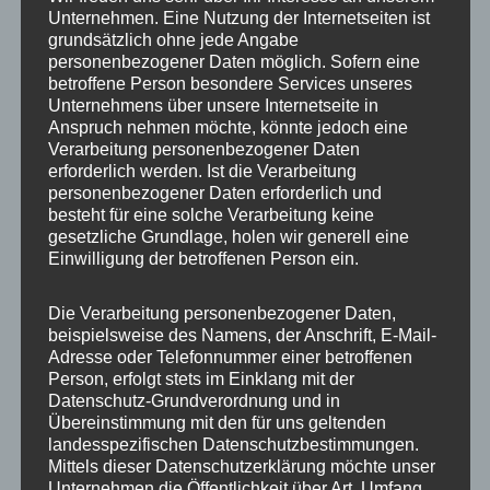
schließen
Unternehmen. Eine Nutzung der Internetseiten ist
grundsätzlich ohne jede Angabe
personenbezogener Daten möglich. Sofern eine
betroffene Person besondere Services unseres
Unternehmens über unsere Internetseite in
Anspruch nehmen möchte, könnte jedoch eine
Verarbeitung personenbezogener Daten
erforderlich werden. Ist die Verarbeitung
personenbezogener Daten erforderlich und
besteht für eine solche Verarbeitung keine
gesetzliche Grundlage, holen wir generell eine
Böllern wird endlich eingeschränkt!
Einwilligung der betroffenen Person ein.
28. Oktober 2019
Sascha
Es freut mich sehr, dass die SPD-Fraktion und die
Die Verarbeitung personenbezogener Daten,
beispielsweise des Namens, der Anschrift, E-Mail-
Koalition meinem Antrag gefolgt sind, den Senat
Adresse oder Telefonnummer einer betroffenen
aufzufordern, dass das Böllern in Berlin
Person, erfolgt stets im Einklang mit der
eingeschränkt wird und weitere Maßnahmen hierfür
Datenschutz-Grundverordnung und in
zu ergreifen, damit alle Berlinerinnen und Berliner
Übereinstimmung mit den für uns geltenden
wieder einen friedlichen Jahreswechsel genießen
landesspezifischen Datenschutzbestimmungen.
können.
Mittels dieser Datenschutzerklärung möchte unser
Unternehmen die Öffentlichkeit über Art, Umfang