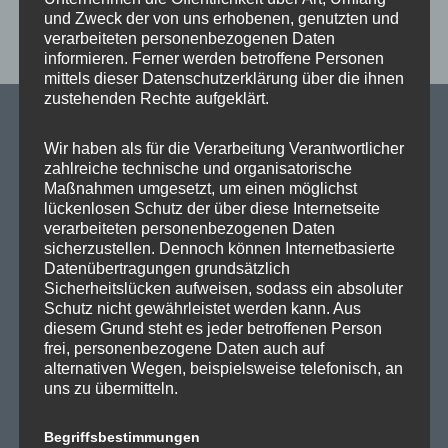
,
,
,
Aktuelles
Landesthemen
Pressemeldungen
Silvester
und Zweck der von uns erhobenen, genutzten und
,
,
,
,
Abgeordnetenhaus
Böller
Feinstaub
Feuerwehr
verarbeiteten personenbezogenen Daten
,
,
,
,
,
informieren. Ferner werden betroffene Personen
Feuerwerk
Lärmschutz
Polizei
Rettungskräfte
Silvester
mittels dieser Datenschutzerklärung über die ihnen
Umweltschutz
zustehenden Rechte aufgeklärt.
Wir haben als für die Verarbeitung Verantwortlicher
zahlreiche technische und organisatorische
SPD Links
Maßnahmen umgesetzt, um einen möglichst
lückenlosen Schutz der über diese Internetseite
verarbeiteten personenbezogenen Daten
SPD in Europaparlament
sicherzustellen. Dennoch können Internetbasierte
SPD Deutschland
Datenübertragungen grundsätzlich
Sicherheitslücken aufweisen, sodass ein absoluter
SPD Bundestragsfraktion
Schutz nicht gewährleistet werden kann. Aus
diesem Grund steht es jeder betroffenen Person
SPD Berlin
frei, personenbezogene Daten auch auf
alternativen Wegen, beispielsweise telefonisch, an
SPD Fraktion Berlin
uns zu übermitteln.
SPD Reinickendorf
Begriffsbestimmungen
SPD Fraktion in der BVV