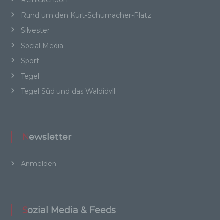
Rund um den Kurt-Schumacher-Platz
Silvester
a) personenbezogene Daten
Social Media
Personenbezogene Daten sind alle
Sport
Informationen, die sich auf eine identifizierte
oder identifizierbare natürliche Person (im
Tegel
Folgenden „betroffene Person") beziehen. Als
Tegel Süd und das Waldidyll
identifizierbar wird eine natürliche Person
angesehen, die direkt oder indirekt,
insbesondere mittels Zuordnung zu einer
Kennung wie einem Namen, zu einer
Kennnummer, zu Standortdaten, zu einer
Newsletter
Online-Kennung oder zu einem oder mehreren
besonderen Merkmalen, die Ausdruck der
physischen, physiologischen, genetischen,
Anmelden
psychischen, wirtschaftlichen, kulturellen oder
sozialen Identität dieser natürlichen Person
sind, identifiziert werden kann.
Sozial Media & Feeds