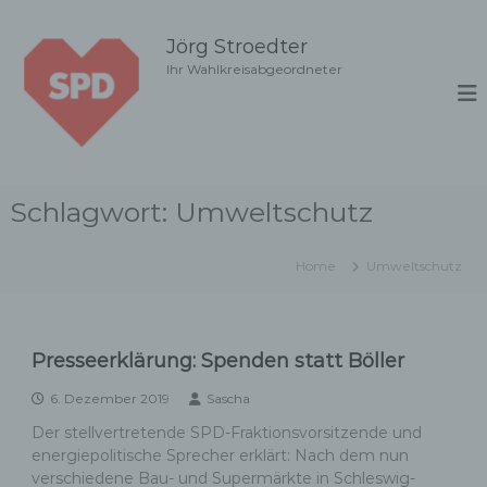
Z
u
Jörg Stroedter
m
Ihr Wahlkreisabgeordneter
I
n
h
a
l
t
Schlagwort:
Umweltschutz
s
p
r
Home
Umweltschutz
i
n
g
e
Presseerklärung: Spenden statt Böller
n
6. Dezember 2019
Sascha
Der stellvertretende SPD-Fraktionsvorsitzende und
energiepolitische Sprecher erklärt: Nach dem nun
verschiedene Bau- und Supermärkte in Schleswig-