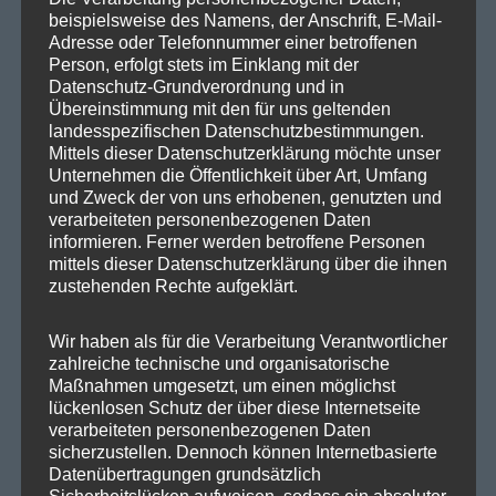
beispielsweise des Namens, der Anschrift, E-Mail-
SPD Reinickendorf
Adresse oder Telefonnummer einer betroffenen
Person, erfolgt stets im Einklang mit der
SPD Fraktion in der BVV
Datenschutz-Grundverordnung und in
Übereinstimmung mit den für uns geltenden
SPD Berliner Mitte
landesspezifischen Datenschutzbestimmungen.
Mittels dieser Datenschutzerklärung möchte unser
Unternehmen die Öffentlichkeit über Art, Umfang
und Zweck der von uns erhobenen, genutzten und
Wichtige Links
verarbeiteten personenbezogenen Daten
informieren. Ferner werden betroffene Personen
mittels dieser Datenschutzerklärung über die ihnen
SPD in Startseite
zustehenden Rechte aufgeklärt.
Datenschutzerklärung
Wir haben als für die Verarbeitung Verantwortlicher
zahlreiche technische und organisatorische
Kategorien
Maßnahmen umgesetzt, um einen möglichst
lückenlosen Schutz der über diese Internetseite
verarbeiteten personenbezogenen Daten
Abgeordnetenhaus
sicherzustellen. Dennoch können Internetbasierte
Datenübertragungen grundsätzlich
Aktuelles
Sicherheitslücken aufweisen, sodass ein absoluter