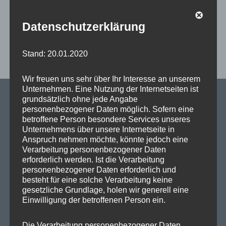
wieder einen friedlichen Jahreswechsel genießen
können.
Datenschutzerklärung
,
,
,
Aktuelles
Landesthemen
Pressemeldungen
Silvester
Stand: 20.01.2020
,
,
,
,
Abgeordnetenhaus
Böller
Feinstaub
Feuerwehr
,
,
,
,
,
Feuerwerk
Lärmschutz
Polizei
Rettungskräfte
Silvester
Umweltschutz
Wir freuen uns sehr über Ihr Interesse an unserem
Unternehmen. Eine Nutzung der Internetseiten ist
grundsätzlich ohne jede Angabe
personenbezogener Daten möglich. Sofern eine
betroffene Person besondere Services unseres
SPD Links
Unternehmens über unsere Internetseite in
Anspruch nehmen möchte, könnte jedoch eine
Verarbeitung personenbezogener Daten
SPD in Europaparlament
erforderlich werden. Ist die Verarbeitung
personenbezogener Daten erforderlich und
SPD Deutschland
besteht für eine solche Verarbeitung keine
SPD Bundestragsfraktion
gesetzliche Grundlage, holen wir generell eine
Einwilligung der betroffenen Person ein.
SPD Berlin
SPD Fraktion Berlin
Die Verarbeitung personenbezogener Daten,