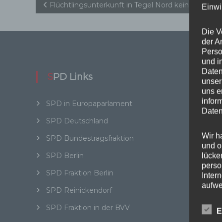
B
Flüchtlingsunterkunft in Tegel Nord keine gute I
Einwi
e
Die V
der A
i
Perso
und i
t
Daten
SPD Links
Wi
unser
uns e
r
infor
SPD in Europaparlament
SPD in
Daten
a
SPD Deutschland
Daten
Wir h
g
SPD Bundestragsfraktion
und o
Kat
SPD Berlin
lücke
s
perso
SPD Fraktion Berlin
Inter
Abgeo
n
aufwe
SPD Reinickendorf
Aktuel
Aus d
a
perso
SPD Fraktion in der BVV
BER
E
telef