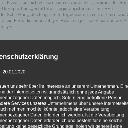
t. Es war für mich vollkommen unverständlich, warum der Bun
s und komplett ausgestattetes Regierungsterminal am BER.
 Schließung des Flughafens Tegel weiterhin unter Lärm und Ge
ndlich ein Ende dieser unnötigen Belastungen absehbar und der
folgen.
enschutzerklärung
 zum BER sofort einleiten
: 20.01.2020
schrauberstaffel von Tegel zum BER sofort einleiten
reuen uns sehr über Ihr Interesse an unserem Unternehmen. Ein
ng der Internetseiten ist grundsätzlich ohne jede Angabe
nenbezogener Daten möglich. Sofern eine betroffene Person
,
,
,
,
aus
BER
Flughafen
Nachnutzung Tegel
SPD
dere Services unseres Unternehmens über unsere Internetseite
uch nehmen möchte, könnte jedoch eine Verarbeitung
nenbezogener Daten erforderlich werden. Ist die Verarbeitung
nenbezogener Daten erforderlich und besteht für eine solche
beitung keine gesetzliche Grundlage, holen wir generell eine