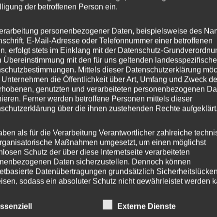
dee
lligung der betroffenen Person ein.
erarbeitung personenbezogener Daten, beispielsweise des Na
nschrift, E-Mail-Adresse oder Telefonnummer einer betroffenen
n, erfolgt stets im Einklang mit der Datenschutz-Grundverordnu
n Übereinstimmung mit den für uns geltenden landesspezifisch
schutzbestimmungen. Mittels dieser Datenschutzerklärung mö
chtige Links
Newsletter
 Unternehmen die Öffentlichkeit über Art, Umfang und Zweck de
rhobenen, genutzten und verarbeiteten personenbezogenen Da
mieren. Ferner werden betroffene Personen mittels dieser
 Startseite
Anmelden
schutzerklärung über die ihnen zustehenden Rechte aufgeklärt
schutzerklärung
aben als für die Verarbeitung Verantwortlicher zahlreiche techn
rganisatorische Maßnahmen umgesetzt, um einen möglichst
egorien
nlosen Schutz der über diese Internetseite verarbeiteten
nenbezogenen Daten sicherzustellen. Dennoch können
netbasierte Datenübertragungen grundsätzlich Sicherheitslücke
rdnetenhaus
isen, sodass ein absoluter Schutz nicht gewährleistet werden k
les
iesem Grund steht es jeder betroffenen Person frei,
nenbezogene Daten auch auf alternativen Wegen, beispielswe
ssenziell
Externe Dienste
onisch, an uns zu übermitteln.