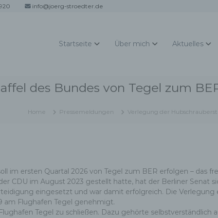
920
info@joerg-stroedter.de
Startseite
Über mich
Aktuelles
affel des Bundes von Tegel zum BER
Home
Pressemeldungen
Verlegung der Hubschrauberst
oll im ersten Quartal 2026 von Tegel zum BER erfolgen – das f
 CDU im August 2023 gestellt hatte, hat der Berliner Senat sic
idigung eingesetzt und war damit erfolgreich. Die Verlegung erf
029 am Flughafen Tegel genehmigt.
Flughafen Tegel zu schließen. Dazu gehörte selbstverständlich a