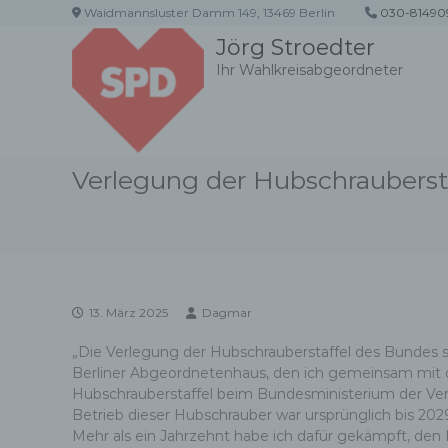
Z
Waidmannsluster Damm 149, 13469 Berlin
030-81490
u
Jörg Stroedter
m
Ihr Wahlkreisabgeordneter
I
n
h
a
l
Verlegung der Hubschrauberst
t
s
p
r
i
n
g
13. März 2025
Dagmar
e
n
„Die Verlegung der Hubschrauberstaffel des Bundes s
Berliner Abgeordnetenhaus, den ich gemeinsam mit der
Hubschrauberstaffel beim Bundesministerium der Verte
Betrieb dieser Hubschrauber war ursprünglich bis 2
Mehr als ein Jahrzehnt habe ich dafür gekämpft, den 