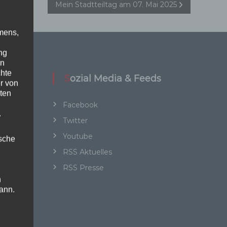
Mein Stadtteiltag am 07. Mai 2025
mens,
ng
en
chte
Sozial Media & Feeds
r von
ten
Facebook
.
Twitter
Youtube
ische
RSS Aktuelles
RSS Presse
n
ann.
ise