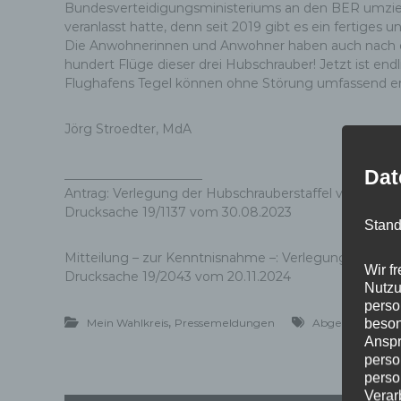
Bundesverteidigungsministeriums an den BER umzieh
veranlasst hatte, denn seit 2019 gibt es ein fertige
Die Anwohnerinnen und Anwohner haben auch nach der
hundert Flüge dieser drei Hubschrauber! Jetzt ist e
Flughafens Tegel können ohne Störung umfassend er
Jörg Stroedter, MdA
Dat
______________________
Antrag: Verlegung der Hubschrauberstaffel von Tegel
Drucksache 19/1137 vom 30.08.2023
Stand
Mitteilung – zur Kenntnisnahme –: Verlegung der Hub
Wir f
Drucksache 19/2043 vom 20.11.2024
Nutzu
perso
,
Mein Wahlkreis
Pressemeldungen
Abgeordnetenh
beson
Anspr
perso
perso
Verar