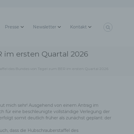
Presse
Newsletter
Kontakt
 im ersten Quartal 2026
affel des Bundes von Tegel zum BER im ersten Quartal 2026
reut mich sehr! Ausgehend von einem Antrag im
h für eine beschleunigte vollständige Verlegung der
olgt somit deutlich früher als zunächst geplant: der
uch, dass die Hubschrauberstaffel des