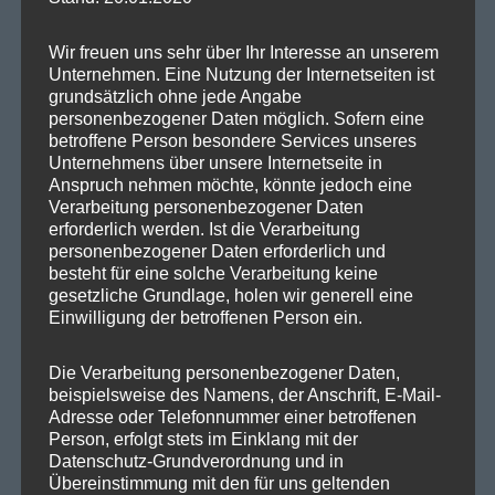
SPD Deutschland
Wir freuen uns sehr über Ihr Interesse an unserem
SPD Bundestragsfraktion
Unternehmen. Eine Nutzung der Internetseiten ist
grundsätzlich ohne jede Angabe
SPD Berlin
personenbezogener Daten möglich. Sofern eine
betroffene Person besondere Services unseres
SPD Fraktion Berlin
Unternehmens über unsere Internetseite in
SPD Reinickendorf
Anspruch nehmen möchte, könnte jedoch eine
Verarbeitung personenbezogener Daten
SPD Fraktion in der BVV
erforderlich werden. Ist die Verarbeitung
personenbezogener Daten erforderlich und
SPD Berliner Mitte
besteht für eine solche Verarbeitung keine
gesetzliche Grundlage, holen wir generell eine
Einwilligung der betroffenen Person ein.
Wichtige Links
Die Verarbeitung personenbezogener Daten,
beispielsweise des Namens, der Anschrift, E-Mail-
Adresse oder Telefonnummer einer betroffenen
SPD in Startseite
Person, erfolgt stets im Einklang mit der
Datenschutz-Grundverordnung und in
Datenschutzerklärung
Übereinstimmung mit den für uns geltenden