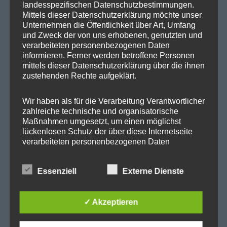
landesspezifischen Datenschutzbestimmungen.
Mittels dieser Datenschutzerklärung möchte unser
Kategorien
Unternehmen die Öffentlichkeit über Art, Umfang
und Zweck der von uns erhobenen, genutzten und
verarbeiteten personenbezogenen Daten
Abgeordnetenhaus
informieren. Ferner werden betroffene Personen
Aktuelles
mittels dieser Datenschutzerklärung über die ihnen
zustehenden Rechte aufgeklärt.
BER
BER II
Wir haben als für die Verarbeitung Verantwortlicher
Beteiligungsausschuss
zahlreiche technische und organisatorische
Maßnahmen umgesetzt, um einen möglichst
Cité Guynemer und Holzhauser Straße
lückenlosen Schutz der über diese Internetseite
Cité Pasteur
verarbeiteten personenbezogenen Daten
sicherzustellen. Dennoch können Internetbasierte
Heiligensee
Datenübertragungen grundsätzlich
Kleingärten
Essenziell
Externe Dienste
Sicherheitslücken aufweisen, sodass ein absoluter
Schutz nicht gewährleistet werden kann. Aus
Landesthemen
diesem Grund steht es jeder betroffenen Person
✓ Akzeptieren
frei, personenbezogene Daten auch auf
Mäckeritzwiesen
alternativen Wegen, beispielsweise telefonisch, an
Mein Wahlkreis
uns zu übermitteln.