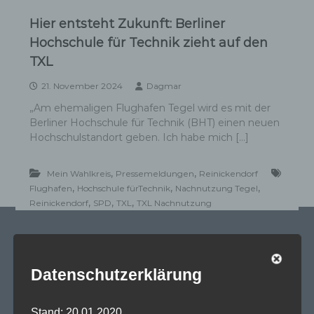
Hier entsteht Zukunft: Berliner
Hochschule für Technik zieht auf den
TXL
21. November 2024
Dagmar
„Am ehemaligen Flughafen Tegel wird es mit der
Berliner Hochschule für Technik (BHT) einen neuen
Hochschulstandort geben. Ich habe mich […]
,
,
Mein Wahlkreis
Pressemeldungen
Reinickendorf
,
,
,
Flughafen
Hochschule fürTechnik
Nachnutzung Tegel
,
,
,
Reinickendorf
SPD
TXL
TXL Nachnutzung
SPD Links
Datenschutzerklärung
SPD in Europaparlament
Stand: 20.01.2020