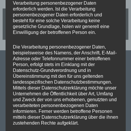
Verarbeitung personenbezogener Daten
erforderlich werden. Ist die Verarbeitung
B
Jetzt Kapitel Wirtschaftsverkehr im Parlament
personenbezogener Daten erforderlich und
beschließen
besteht für eine solche Verarbeitung keine
e
gesetzliche Grundlage, holen wir generell eine
Informationsveranstaltung in den Mäckeritzwiesen:
Einwilligung der betroffenen Person ein.
endlich Schutz vor Starkregen
i
Die Verarbeitung personenbezogener Daten,
t
beispielsweise des Namens, der Anschrift, E-Mail-
Adresse oder Telefonnummer einer betroffenen
Person, erfolgt stets im Einklang mit der
r
Datenschutz-Grundverordnung und in
Übereinstimmung mit den für uns geltenden
SPD Links
a
landesspezifischen Datenschutzbestimmungen.
Mittels dieser Datenschutzerklärung möchte unser
g
SPD in Europaparlament
Unternehmen die Öffentlichkeit über Art, Umfang
und Zweck der von uns erhobenen, genutzten und
SPD Deutschland
s
verarbeiteten personenbezogenen Daten
informieren. Ferner werden betroffene Personen
SPD Bundestragsfraktion
mittels dieser Datenschutzerklärung über die ihnen
n
zustehenden Rechte aufgeklärt.
SPD Berlin