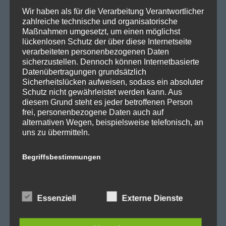
a
SPD Fraktion Berlin
Wir haben als für die Verarbeitung Verantwortlicher
zahlreiche technische und organisatorische
v
SPD Reinickendorf
Maßnahmen umgesetzt, um einen möglichst
SPD Fraktion in der BVV
lückenlosen Schutz der über diese Internetseite
i
verarbeiteten personenbezogenen Daten
SPD Berliner Mitte
sicherzustellen. Dennoch können Internetbasierte
g
Datenübertragungen grundsätzlich
Sicherheitslücken aufweisen, sodass ein absoluter
a
Schutz nicht gewährleistet werden kann. Aus
diesem Grund steht es jeder betroffenen Person
Wichtige Links
frei, personenbezogene Daten auch auf
t
alternativen Wegen, beispielsweise telefonisch, an
uns zu übermitteln.
SPD in Startseite
i
Datenschutzerklärung
Begriffsbestimmungen
o
Die Datenschutzerklärung beruht auf den
n
Kategorien
Begrifflichkeiten, die durch den Europäischen
Essenziell
Externe Dienste
Richtlinien- und Verordnungsgeber beim Erlass
der Datenschutz-Grundverordnung (DS-GVO)
Abgeordnetenhaus
verwendet wurden. Unsere Datenschutzerklärung
Aktuelles