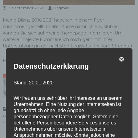
2. September 2021
Dagmar
Meine Bilanz 2016-2021 habe ich in einem Flyer
zusammengestellt. In aller Kürze natürlich – ausführlich
können Sie sich auf meiner homepage informieren. Um
weitere Projekte kümmere ich mich gern mit Ihrer
Unterstützung in der nächsten Legislatur. Ihr Jörg Stroedter,
MdA
Datenschutzerklärung
Stand: 20.01.2020
Wir freuen uns sehr über Ihr Interesse an unserem
Unternehmen. Eine Nutzung der Internetseiten ist
,
,
,
Aktuelles
Mein Wahlkreis
Abgeordnetenhaus
BER
Cité
grundsätzlich ohne jede Angabe
,
,
,
,
Guynemer
Flughafen
Mäckeritzwiesen
Nachnutzung Tegel
personenbezogener Daten möglich. Sofern eine
,
Reinickendorf
SPD
betroffene Person besondere Services unseres
Unternehmens über unsere Internetseite in
Anspruch nehmen möchte, könnte jedoch eine