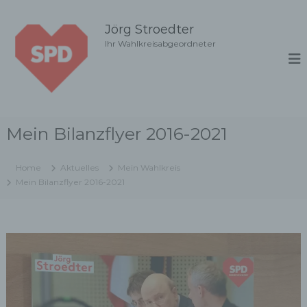
Z
u
Jörg Stroedter
m
Ihr Wahlkreisabgeordneter
I
n
h
a
l
t
Mein Bilanzflyer 2016-2021
s
p
r
Home
Aktuelles
Mein Wahlkreis
i
Mein Bilanzflyer 2016-2021
n
g
e
n