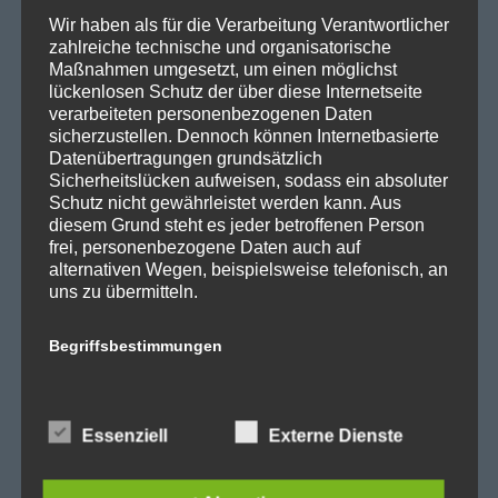
SPD Fraktion Berlin
Wir haben als für die Verarbeitung Verantwortlicher
zahlreiche technische und organisatorische
SPD Reinickendorf
Maßnahmen umgesetzt, um einen möglichst
SPD Fraktion in der BVV
lückenlosen Schutz der über diese Internetseite
verarbeiteten personenbezogenen Daten
SPD Berliner Mitte
sicherzustellen. Dennoch können Internetbasierte
Datenübertragungen grundsätzlich
Sicherheitslücken aufweisen, sodass ein absoluter
Schutz nicht gewährleistet werden kann. Aus
diesem Grund steht es jeder betroffenen Person
Wichtige Links
frei, personenbezogene Daten auch auf
alternativen Wegen, beispielsweise telefonisch, an
uns zu übermitteln.
SPD in Startseite
Datenschutzerklärung
Begriffsbestimmungen
Die Datenschutzerklärung beruht auf den
Kategorien
Begrifflichkeiten, die durch den Europäischen
Essenziell
Externe Dienste
Richtlinien- und Verordnungsgeber beim Erlass
der Datenschutz-Grundverordnung (DS-GVO)
Abgeordnetenhaus
verwendet wurden. Unsere Datenschutzerklärung
Aktuelles