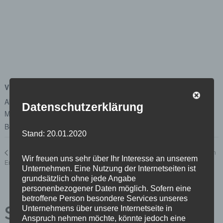
VERANSTALTUNGSORT
Abgeordnetenhaus von Berlin
Datenschutzerklärung
Margot-Friedländer-Platz
Berlin
,
Berlin
10117
Google Karte anzeigen
Stand: 20.01.2020
Telefonsprechstunde mit meinen
Entfällt: Ausschuss für Wirtschaft,
Wir freuen uns sehr über Ihr Interesse an unserem
Energie, Betriebe 30.03.2020
Mitarbeiter*innen
Unternehmen. Eine Nutzung der Internetseiten ist
grundsätzlich ohne jede Angabe
personenbezogener Daten möglich. Sofern eine
betroffene Person besondere Services unseres
Schreibe einen
Unternehmens über unsere Internetseite in
Anspruch nehmen möchte, könnte jedoch eine