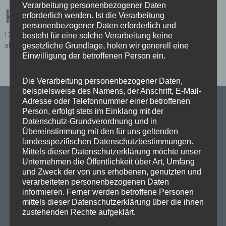
Verarbeitung personenbezogener Daten
Kommentar
erforderlich werden. Ist die Verarbeitung
personenbezogener Daten erforderlich und
Du musst
angemeldet
sein, um einen Kommentar
besteht für eine solche Verarbeitung keine
abzugeben.
gesetzliche Grundlage, holen wir generell eine
Einwilligung der betroffenen Person ein.
Die Verarbeitung personenbezogener Daten,
beispielsweise des Namens, der Anschrift, E-Mail-
Adresse oder Telefonnummer einer betroffenen
Person, erfolgt stets im Einklang mit der
Datenschutz-Grundverordnung und in
Übereinstimmung mit den für uns geltenden
SPD Links
landesspezifischen Datenschutzbestimmungen.
Mittels dieser Datenschutzerklärung möchte unser
SPD in Europaparlament
Unternehmen die Öffentlichkeit über Art, Umfang
und Zweck der von uns erhobenen, genutzten und
SPD Deutschland
verarbeiteten personenbezogenen Daten
informieren. Ferner werden betroffene Personen
SPD Bundestragsfraktion
mittels dieser Datenschutzerklärung über die ihnen
zustehenden Rechte aufgeklärt.
SPD Berlin