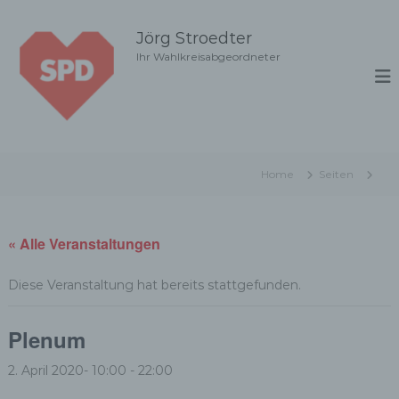
Z
u
Jörg Stroedter
m
Ihr Wahlkreisabgeordneter
I
n
h
a
l
t
Home
Seiten
s
p
r
i
« Alle Veranstaltungen
n
g
Diese Veranstaltung hat bereits stattgefunden.
e
n
Plenum
2. April 2020- 10:00
-
22:00