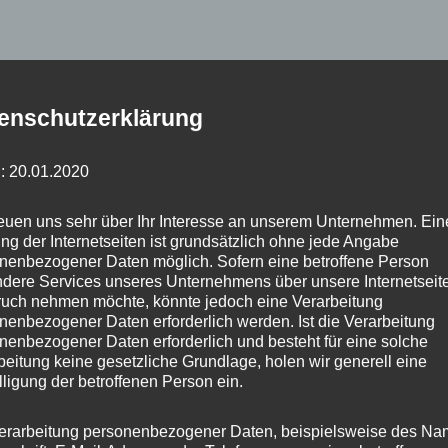
Beteiligungsmanagement und -
enschutzerklärung
n
Margot-Friedländer-Platz, Berlin, Berlin
: 20.01.2020
reuen uns sehr über Ihr Interesse an unserem Unternehmen. Ein
ng der Internetseiten ist grundsätzlich ohne jede Angabe
nenbezogener Daten möglich. Sofern eine betroffene Person
dere Services unseres Unternehmens über unsere Internetseite
uch nehmen möchte, könnte jedoch eine Verarbeitung
nenbezogener Daten erforderlich werden. Ist die Verarbeitung
tschaft, Energie und Betriebe
nenbezogener Daten erforderlich und besteht für eine solche
beitung keine gesetzliche Grundlage, holen wir generell eine
n
Margot-Friedländer-Platz, Berlin, Berlin
lligung der betroffenen Person ein.
erarbeitung personenbezogener Daten, beispielsweise des Na