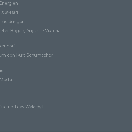
Energien
ne andere Form der Bereitstellung, den Abgleich oder die
rknüpfung, die Einschränkung, das Löschen oder die Vernichtu
lsus-Bad
emeldungen
ller Bogen, Auguste Viktoria
…
 Einschränkung der Verarbeitung
kendorf
nschränkung der Verarbeitung ist die Markierung gespeicherter
um den Kurt-Schumacher-
rsonenbezogener Daten mit dem Ziel, ihre künftige Verarbeitun
nzuschränken.
er
 Media
 Profiling
filing ist jede Art der automatisierten Verarbeitung
Süd und das Waldidyll
rsonenbezogener Daten, die darin besteht, dass diese
rsonenbezogenen Daten verwendet werden, um bestimmte
rsönliche Aspekte, die sich auf eine natürliche Person beziehen
werten, insbesondere, um Aspekte bezüglich Arbeitsleistung,
tschaftlicher Lage, Gesundheit, persönlicher Vorlieben, Interess