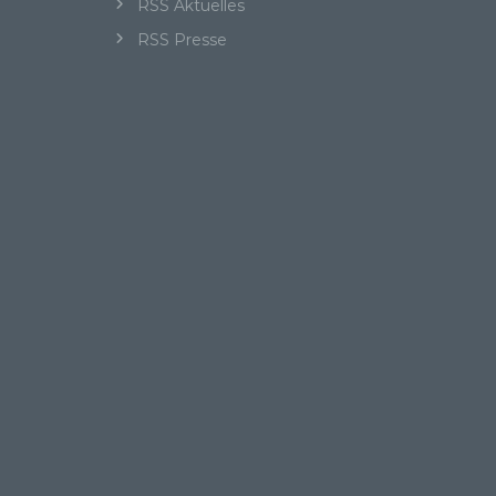
RSS Aktuelles
RSS Presse
iche
tung
n
 das
r