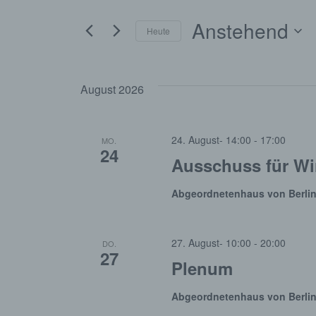
r
r
e
Anstehend
S
Heute
a
c
a
D
h
n
a
l
t
ü
August 2026
n
s
u
s
m
s
w
s
t
e
24. August- 14:00
-
17:00
ä
MO.
l
24
h
a
Ausschuss für Wir
w
t
l
o
e
l
r
Abgeordnetenhaus von Berli
n
a
t
.
e
t
i
l
27. August- 10:00
-
20:00
DO.
n
27
u
Plenum
g
t
e
n
b
Abgeordnetenhaus von Berli
e