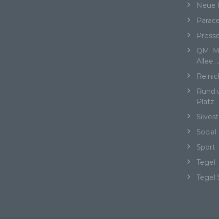
Neue 
ei
Ve
Parace
Press
QM: Me
Allee 
d)
Reinic
Ei
Rund 
pe
Platz
ei
Silvest
Social
Sport
e)
Tegel
Pro
Tegel 
pe
pe
pe
be
wir