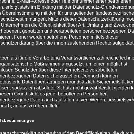
nschrift, E-Mail-Adresse oder Telefonnummer einer betroffenen
n, erfolgt stets im Einklang mit der Datenschutz-Grundverordnu
n Übereinstimmung mit den für uns geltenden landesspezifisch
schutzbestimmungen. Mittels dieser Datenschutzerklärung mö
n
Margot-Friedländer-Platz, Berlin, Berlin
 Unternehmen die Öffentlichkeit über Art, Umfang und Zweck de
rhobenen, genutzten und verarbeiteten personenbezogenen Da
mieren. Ferner werden betroffene Personen mittels dieser
schutzerklärung über die ihnen zustehenden Rechte aufgeklärt
Beteiligungsmanagement und -
aben als für die Verarbeitung Verantwortlicher zahlreiche techn
rganisatorische Maßnahmen umgesetzt, um einen möglichst
nlosen Schutz der über diese Internetseite verarbeiteten
nenbezogenen Daten sicherzustellen. Dennoch können
n
Margot-Friedländer-Platz, Berlin, Berlin
netbasierte Datenübertragungen grundsätzlich Sicherheitslücke
isen, sodass ein absoluter Schutz nicht gewährleistet werden k
iesem Grund steht es jeder betroffenen Person frei,
nenbezogene Daten auch auf alternativen Wegen, beispielswe
onisch, an uns zu übermitteln.
ffsbestimmungen
atenschutzerklärung beruht auf den Begrifflichkeiten, die durch