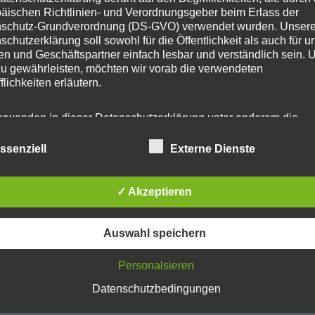
äischen Richtlinien- und Verordnungsgeber beim Erlass der
schutz-Grundverordnung (DS-GVO) verwendet wurden. Unser
schutzerklärung soll sowohl für die Öffentlichkeit als auch für u
n und Geschäftspartner einfach lesbar und verständlich sein.
zu gewährleisten, möchten wir vorab die verwendeten
flichkeiten erläutern.
erwenden in dieser Datenschutzerklärung unter anderem die
nden Begriffe:
ssenziell
Externe Dienste
 personenbezogene Daten
✓ Akzeptieren
rsonenbezogene Daten sind alle Informationen, die sich auf ein
chtige Links
Newsletter
ntifizierte oder identifizierbare natürliche Person (im Folgenden
Auswahl speichern
troffene Person") beziehen. Als identifizierbar wird eine natürli
 Startseite
Anmelden
rson angesehen, die direkt oder indirekt, insbesondere mittels
Personalsieren
ordnung zu einer Kennung wie einem Namen, zu einer Kennn
schutzerklärung
 Standortdaten, zu einer Online-Kennung oder zu einem oder
Datenschutzbedingungen
hreren besonderen Merkmalen, die Ausdruck der physischen,
ysiologischen, genetischen, psychischen, wirtschaftlichen, kultu