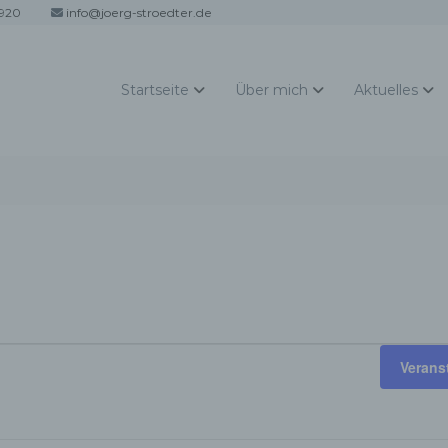
920
info@joerg-stroedter.de
Startseite
Über mich
Aktuelles
Verans