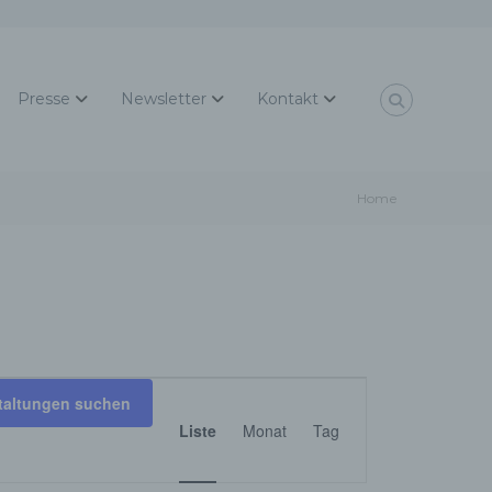
Presse
Newsletter
Kontakt
Home
V
taltungen suchen
Liste
Monat
Tag
e