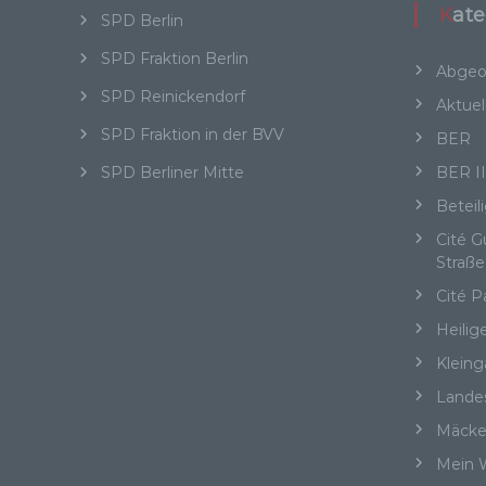
n
Kat
ode
SPD Berlin
we
SPD Fraktion Berlin
Abgeo
SPD Reinickendorf
Aktuel
SPD Fraktion in der BVV
BER
b)
SPD Berliner Mitte
BER I
Bet
Beteil
Pe
Ve
Cité 
Straße
Cité P
c)
Heilig
Kleing
Ver
au
Lande
Zu
Mäcke
Er
An
Mein W
Ve