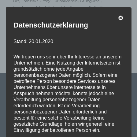
,
,
,
,
Ort
Franziska Giffey
Fußballverein
Grüngürtel
,
,
,
,
Hundespielplatz
Infostand
Iris Spranger
Kulturförderung
,
,
,
Kulturgespräch
Kulturkataster
Kulturschaffende
,
,
Kulturstandort
Max-Beckmann-Oberschule
Melanie
Datenschutzerklärung
,
,
,
Kühnemann-Grunow
Nicole Borkenhagen
Paracelsus-Bad
,
,
,
Peter Hahn
Quartiersmanagement
RFC Liberta 2014 e.V.
,
,
,
Rosengarten
Sanierung
Sascha Rudloff
Schumacher-
Stand: 20.01.2020
,
,
,
Quartier
Senatsvorhaben
Sportanlage Scharnweberstraße
,
,
Staatssekretär für Wohnen und Mieterschutz
Stadtteiltag
Wir freuen uns sehr über Ihr Interesse an unserem
,
,
,
Stefan Valentin
Stephan Machulik
TXL-Gelände
U-
Unternehmen. Eine Nutzung der Internetseiten ist
,
,
,
Bahntrasse
Verkehrspolitik
Wahlkreis
Wohlergehen der
grundsätzlich ohne jede Angabe
Mitarbeiter
personenbezogener Daten möglich. Sofern eine
betroffene Person besondere Services unseres
Unternehmens über unsere Internetseite in
Anspruch nehmen möchte, könnte jedoch eine
Verarbeitung personenbezogener Daten
SPD Links
erforderlich werden. Ist die Verarbeitung
personenbezogener Daten erforderlich und
SPD in Europaparlament
besteht für eine solche Verarbeitung keine
gesetzliche Grundlage, holen wir generell eine
SPD Deutschland
Einwilligung der betroffenen Person ein.