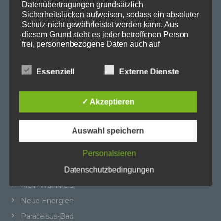
Datenübertragungen grundsätzlich
Sicherheitslücken aufweisen, sodass ein absoluter
Abgeordnetenhaus
Schutz nicht gewährleistet werden kann. Aus
Aktuelles
diesem Grund steht es jeder betroffenen Person
frei, personenbezogene Daten auch auf
BER
alternativen Wegen, beispielsweise telefonisch, an
BER II
uns zu übermitteln.
Essenziell
Externe Dienste
Beteiligungsausschuss
Begriffsbestimmungen
Cité Guynemer und Holzhauser Straße
✓ Akzeptieren
Cité Pasteur
Die Datenschutzerklärung beruht auf den
Begrifflichkeiten, die durch den Europäischen
Heiligensee
Richtlinien- und Verordnungsgeber beim Erlass
Auswahl speichern
der Datenschutz-Grundverordnung (DS-GVO)
Kleingärten
verwendet wurden. Unsere Datenschutzerklärung
Personalsieren
Landesthemen
soll sowohl für die Öffentlichkeit als auch für
unsere Kunden und Geschäftspartner einfach
Datenschutzbedingungen
Mäckeritzwiesen
lesbar und verständlich sein. Um dies zu
Mein Wahlkreis
gewährleisten, möchten wir vorab die verwendeten
Begrifflichkeiten erläutern.
Neue Energien
Paracelsus-Bad