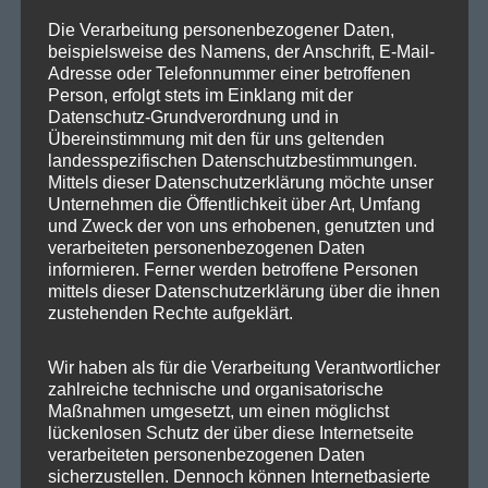
SPD Bundestragsfraktion
Die Verarbeitung personenbezogener Daten,
SPD Berlin
beispielsweise des Namens, der Anschrift, E-Mail-
Adresse oder Telefonnummer einer betroffenen
SPD Fraktion Berlin
Person, erfolgt stets im Einklang mit der
Datenschutz-Grundverordnung und in
SPD Reinickendorf
Übereinstimmung mit den für uns geltenden
SPD Fraktion in der BVV
landesspezifischen Datenschutzbestimmungen.
Mittels dieser Datenschutzerklärung möchte unser
SPD Berliner Mitte
Unternehmen die Öffentlichkeit über Art, Umfang
und Zweck der von uns erhobenen, genutzten und
verarbeiteten personenbezogenen Daten
informieren. Ferner werden betroffene Personen
mittels dieser Datenschutzerklärung über die ihnen
Wichtige Links
zustehenden Rechte aufgeklärt.
SPD in Startseite
Wir haben als für die Verarbeitung Verantwortlicher
zahlreiche technische und organisatorische
Datenschutzerklärung
Maßnahmen umgesetzt, um einen möglichst
lückenlosen Schutz der über diese Internetseite
verarbeiteten personenbezogenen Daten
Kategorien
sicherzustellen. Dennoch können Internetbasierte