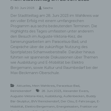
30. Juni 2023
Sascha
Der Stadtteiltag am 28. Juni 2023 im Wahlkreis war
ein voller Erfolg mit einem umfangreichen
Programm aus sechs bedeutenden Terminen. Die
Highlights des Tages umfassten unter anderem
den Besuch im Auguste-Viktoria-Kiez, die
Sanierungsarbeiten am Paracelsus-Bad, und
Gespräche über die zukünftige Nutzung des
Sportplatzes Scharnweberstraße. Darüber hinaus
führten wir spannende Diskussionen über Themen
wie Ausbildung und E-Mobilität bei Elektro
Bergemann, sowie Kultur und Raumbedarf bei der
Max-Beckmann-Oberschule.
,
,
,
Aktuelles
Mein Wahlkreis
Paracelsus-Bad
,
,
Reinickendorf
28. Juni 2023
Alexander Ewers
,
,
,
Auguste-Viktoria-Kiez
Ausbildung
Außenbecken
Buddy
,
,
,
,
Bär-Skulptur
BVV Reinickendorf
Der Clou
E-Fahrzeuge
E-
,
,
,
Mobilität
Elektro Bergemann
Energiekosten
Fraktion vor