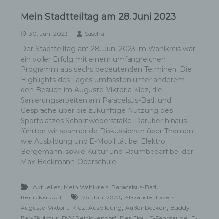
Mein Stadtteiltag am 28. Juni 2023
30. Juni 2023
Sascha
Der Stadtteiltag am 28. Juni 2023 im Wahlkreis war
ein voller Erfolg mit einem umfangreichen
Programm aus sechs bedeutenden Terminen. Die
Highlights des Tages umfassten unter anderem
den Besuch im Auguste-Viktoria-Kiez, die
Sanierungsarbeiten am Paracelsus-Bad, und
Gespräche über die zukünftige Nutzung des
Sportplatzes Scharnweberstraße. Darüber hinaus
führten wir spannende Diskussionen über Themen
wie Ausbildung und E-Mobilität bei Elektro
Bergemann, sowie Kultur und Raumbedarf bei der
Max-Beckmann-Oberschule.
,
,
,
Aktuelles
Mein Wahlkreis
Paracelsus-Bad
,
,
Reinickendorf
28. Juni 2023
Alexander Ewers
,
,
,
Auguste-Viktoria-Kiez
Ausbildung
Außenbecken
Buddy
,
,
,
,
Bär-Skulptur
BVV Reinickendorf
Der Clou
E-Fahrzeuge
E-