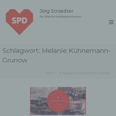
Z
u
Jörg Stroedter
m
Ihr Wahlkreisabgeordneter
I
n
h
a
l
t
Schlagwort:
Melanie Kühnemann-
s
p
Grunow
r
i
n
Home
Melanie Kühnemann-Grunow
g
e
n