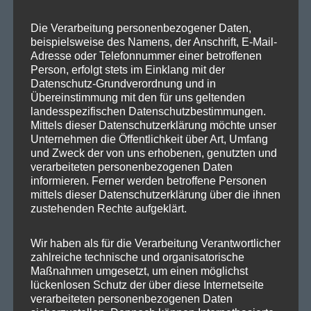
SPD Deutschland
Die Verarbeitung personenbezogener Daten,
SPD Bundestragsfraktion
beispielsweise des Namens, der Anschrift, E-Mail-
SPD Berlin
Adresse oder Telefonnummer einer betroffenen
Person, erfolgt stets im Einklang mit der
SPD Fraktion Berlin
Datenschutz-Grundverordnung und in
Übereinstimmung mit den für uns geltenden
SPD Reinickendorf
landesspezifischen Datenschutzbestimmungen.
Mittels dieser Datenschutzerklärung möchte unser
SPD Fraktion in der BVV
Unternehmen die Öffentlichkeit über Art, Umfang
SPD Berliner Mitte
und Zweck der von uns erhobenen, genutzten und
verarbeiteten personenbezogenen Daten
informieren. Ferner werden betroffene Personen
mittels dieser Datenschutzerklärung über die ihnen
zustehenden Rechte aufgeklärt.
Wichtige Links
Wir haben als für die Verarbeitung Verantwortlicher
SPD in Startseite
zahlreiche technische und organisatorische
Maßnahmen umgesetzt, um einen möglichst
Datenschutzerklärung
lückenlosen Schutz der über diese Internetseite
verarbeiteten personenbezogenen Daten