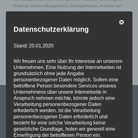
,
,
,
Mobilität
Elektro Bergemann
Energiekosten
Fraktion vor
,
,
,
,
Ort
Franziska Giffey
Fußballverein
Grüngürtel
,
,
,
,
Hundespielplatz
Infostand
Iris Spranger
Kulturförderung
,
,
,
Kulturgespräch
Kulturkataster
Kulturschaffende
Datenschutzerklärung
,
,
Kulturstandort
Max-Beckmann-Oberschule
Melanie
,
,
,
Kühnemann-Grunow
Nicole Borkenhagen
Paracelsus-Bad
,
,
,
Peter Hahn
Quartiersmanagement
RFC Liberta 2014 e.V.
Stand: 20.01.2020
,
,
,
Rosengarten
Sanierung
Sascha Rudloff
Schumacher-
,
,
,
Quartier
Senatsvorhaben
Sportanlage Scharnweberstraße
Wir freuen uns sehr über Ihr Interesse an unserem
,
,
Staatssekretär für Wohnen und Mieterschutz
Stadtteiltag
Unternehmen. Eine Nutzung der Internetseiten ist
,
,
,
Stefan Valentin
Stephan Machulik
TXL-Gelände
U-
grundsätzlich ohne jede Angabe
,
,
,
Bahntrasse
Verkehrspolitik
Wahlkreis
Wohlergehen der
personenbezogener Daten möglich. Sofern eine
Mitarbeiter
betroffene Person besondere Services unseres
Unternehmens über unsere Internetseite in
Anspruch nehmen möchte, könnte jedoch eine
Verarbeitung personenbezogener Daten
erforderlich werden. Ist die Verarbeitung
SPD Links
personenbezogener Daten erforderlich und
besteht für eine solche Verarbeitung keine
gesetzliche Grundlage, holen wir generell eine
SPD in Europaparlament
Einwilligung der betroffenen Person ein.