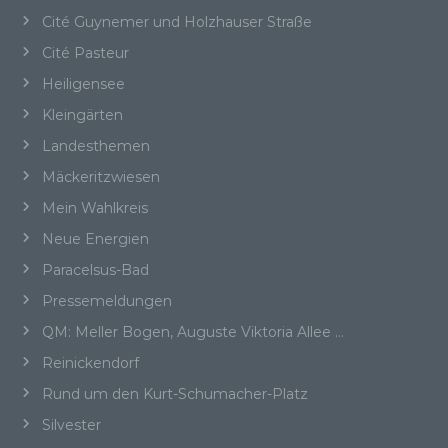
Folgenden „betroffene Person") beziehen. Als
Cité Guynemer und Holzhauser Straße
identifizierbar wird eine natürliche Person
angesehen, die direkt oder indirekt,
Cité Pasteur
insbesondere mittels Zuordnung zu einer
Heiligensee
Kennung wie einem Namen, zu einer
Kennnummer, zu Standortdaten, zu einer
Kleingärten
Online-Kennung oder zu einem oder mehreren
Landesthemen
besonderen Merkmalen, die Ausdruck der
physischen, physiologischen, genetischen,
Mäckeritzwiesen
psychischen, wirtschaftlichen, kulturellen oder
Mein Wahlkreis
sozialen Identität dieser natürlichen Person
sind, identifiziert werden kann.
Neue Energien
Paracelsus-Bad
Pressemeldungen
b) betroffene Person
QM: Meller Bogen, Auguste Viktoria Allee …
Betroffene Person ist jede identifizierte oder
Reinickendorf
identifizierbare natürliche Person, deren
Rund um den Kurt-Schumacher-Platz
personenbezogene Daten von dem für die
Verarbeitung Verantwortlichen verarbeitet
Silvester
werden.