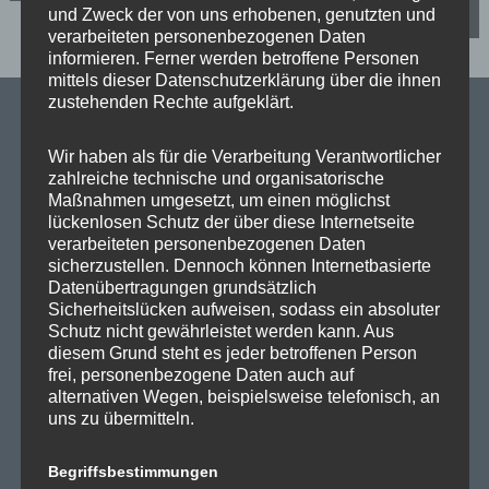
e
und Zweck der von uns erhobenen, genutzten und
Wieder Wertstofftonnen im Waldidyll
verarbeiteten personenbezogenen Daten
informieren. Ferner werden betroffene Personen
i
mittels dieser Datenschutzerklärung über die ihnen
zustehenden Rechte aufgeklärt.
t
Wir haben als für die Verarbeitung Verantwortlicher
r
SPD Links
zahlreiche technische und organisatorische
Maßnahmen umgesetzt, um einen möglichst
a
lückenlosen Schutz der über diese Internetseite
SPD in Europaparlament
verarbeiteten personenbezogenen Daten
g
sicherzustellen. Dennoch können Internetbasierte
SPD Deutschland
Datenübertragungen grundsätzlich
s
Sicherheitslücken aufweisen, sodass ein absoluter
SPD Bundestragsfraktion
Schutz nicht gewährleistet werden kann. Aus
SPD Berlin
diesem Grund steht es jeder betroffenen Person
n
frei, personenbezogene Daten auch auf
SPD Fraktion Berlin
alternativen Wegen, beispielsweise telefonisch, an
a
uns zu übermitteln.
SPD Reinickendorf
v
SPD Fraktion in der BVV
Begriffsbestimmungen