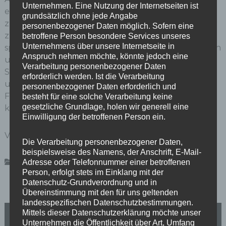
Unternehmen. Eine Nutzung der Internetseiten ist
eingesetzt. Das Ergebnis war und ist nicht
grundsätzlich ohne jede Angabe
zufriedenstellend. Die Betroffenen möchten mit der
personenbezogener Daten möglich. Sofern eine
zuständigen Stadträtin über mögliche Alternativen
betroffene Person besondere Services unseres
Unternehmens über unsere Internetseite in
sprechen. Ich kann diesen Wunsch nur unterstützen
Anspruch nehmen möchte, könnte jedoch eine
und an die Dialogbereitschaft der zuständigen
Verarbeitung personenbezogener Daten
Stellen im Bezirksamt appellieren, sich die Sorgen
erforderlich werden. Ist die Verarbeitung
und Wünsche der Menschen rund um den
personenbezogener Daten erforderlich und
Flughafensee anzuhören und sich darum zu
besteht für eine solche Verarbeitung keine
gesetzliche Grundlage, holen wir generell eine
kümmern.“
Einwilligung der betroffenen Person ein.
V.i.S.d.P.: Jörg Stroedter, MdA
Die Verarbeitung personenbezogener Daten,
beispielsweise des Namens, der Anschrift, E-Mail-
,
,
Adresse oder Telefonnummer einer betroffenen
Pressemeldungen
Flughafensee
Reinickendorf
SPD
Person, erfolgt stets im Einklang mit der
Datenschutz-Grundverordnung und in
Übereinstimmung mit den für uns geltenden
landesspezifischen Datenschutzbestimmungen.
B
Wieder Wertstoffsäcke im Waldidyll: vollkommen
Mittels dieser Datenschutzerklärung möchte unser
inakzeptabel
Unternehmen die Öffentlichkeit über Art, Umfang