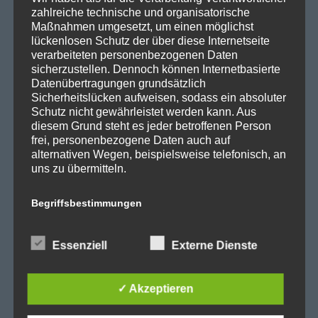
SPD Fraktion in der BVV
zahlreiche technische und organisatorische
Maßnahmen umgesetzt, um einen möglichst
SPD Berliner Mitte
lückenlosen Schutz der über diese Internetseite
verarbeiteten personenbezogenen Daten
sicherzustellen. Dennoch können Internetbasierte
Datenübertragungen grundsätzlich
Wichtige Links
Sicherheitslücken aufweisen, sodass ein absoluter
Schutz nicht gewährleistet werden kann. Aus
diesem Grund steht es jeder betroffenen Person
SPD in Startseite
frei, personenbezogene Daten auch auf
alternativen Wegen, beispielsweise telefonisch, an
Datenschutzerklärung
uns zu übermitteln.
Begriffsbestimmungen
Kategorien
Die Datenschutzerklärung beruht auf den
Abgeordnetenhaus
Essenziell
Externe Dienste
Begrifflichkeiten, die durch den Europäischen
Richtlinien- und Verordnungsgeber beim Erlass
Aktuelles
der Datenschutz-Grundverordnung (DS-GVO)
BER
✓ Akzeptieren
verwendet wurden. Unsere Datenschutzerklärung
soll sowohl für die Öffentlichkeit als auch für
BER II