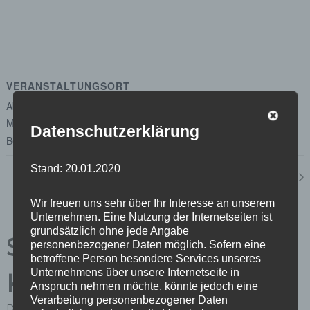
VERANSTALTUNGSORT
Abgeordnetenhaus von Berlin
Margot-Friedländer-Platz
Datenschutzerklärung
Berlin
,
Berlin
10117
Google Karte anzeigen
Stand: 20.01.2020
Ausschuss für Wirtschaft, Energie, Betriebe
Wir freuen uns sehr über Ihr Interesse an unserem
Unternehmen. Eine Nutzung der Internetseiten ist
grundsätzlich ohne jede Angabe
Schreibe einen
personenbezogener Daten möglich. Sofern eine
betroffene Person besondere Services unseres
Unternehmens über unsere Internetseite in
Kommentar
Anspruch nehmen möchte, könnte jedoch eine
Verarbeitung personenbezogener Daten
Du musst
angemeldet
sein, um einen Kommentar