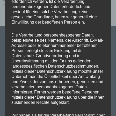
erforderlich werden. Ist die Verarbeitung
abzugeben.
personenbezogener Daten erforderlich und
besteht für eine solche Verarbeitung keine
gesetzliche Grundlage, holen wir generell eine
Einwilligung der betroffenen Person ein.
Die Verarbeitung personenbezogener Daten,
beispielsweise des Namens, der Anschrift, E-Mail-
Adresse oder Telefonnummer einer betroffenen
SPD Links
Person, erfolgt stets im Einklang mit der
Datenschutz-Grundverordnung und in
Übereinstimmung mit den für uns geltenden
SPD in Europaparlament
landesspezifischen Datenschutzbestimmungen.
Mittels dieser Datenschutzerklärung möchte unser
SPD Deutschland
Unternehmen die Öffentlichkeit über Art, Umfang
SPD Bundestragsfraktion
und Zweck der von uns erhobenen, genutzten und
verarbeiteten personenbezogenen Daten
SPD Berlin
informieren. Ferner werden betroffene Personen
mittels dieser Datenschutzerklärung über die ihnen
SPD Fraktion Berlin
zustehenden Rechte aufgeklärt.
SPD Reinickendorf
Wir haben als für die Verarbeitung Verantwortlicher