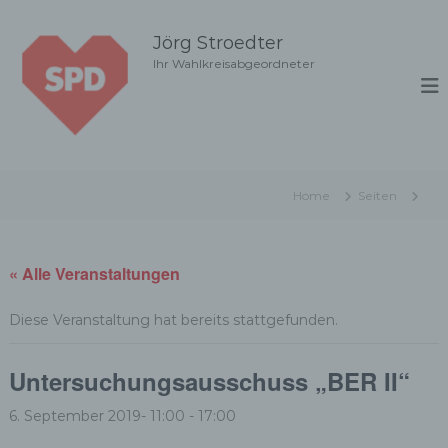
Z
u
Jörg Stroedter
m
Ihr Wahlkreisabgeordneter
I
n
h
a
l
t
Home
Seiten
s
p
r
i
« Alle Veranstaltungen
n
g
Diese Veranstaltung hat bereits stattgefunden.
e
n
Untersuchungsausschuss „BER II“
6. September 2019- 11:00
-
17:00