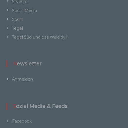
besonderen Merkmalen, die Ausdruck der
Silvester
physischen, physiologischen, genetischen,
Social Media
psychischen, wirtschaftlichen, kulturellen oder
sozialen Identität dieser natürlichen Person
Sport
sind, identifiziert werden kann.
Tegel
Tegel Süd und das Waldidyll
b) betroffene Person
Betroffene Person ist jede identifizierte oder
Newsletter
identifizierbare natürliche Person, deren
personenbezogene Daten von dem für die
Verarbeitung Verantwortlichen verarbeitet
Anmelden
werden.
Sozial Media & Feeds
c) Verarbeitung
Facebook
Verarbeitung ist jeder mit oder ohne Hilfe