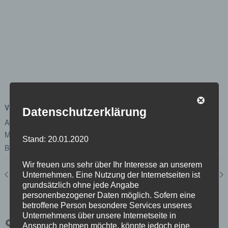
VERANSTALTUNGSORT
Datenschutzerklärung
Abgeordnetenhaus von Berlin
Margot-Friedländer-Platz
Stand: 20.01.2020
Berlin
,
Berlin
10117
Google Karte anzeigen
Wir freuen uns sehr über Ihr Interesse an unserem
Plenum
Ausschuss für Wirtschaft, Energie, Betriebe 22.02.2021
Unternehmen. Eine Nutzung der Internetseiten ist
grundsätzlich ohne jede Angabe
personenbezogener Daten möglich. Sofern eine
betroffene Person besondere Services unseres
Unternehmens über unsere Internetseite in
Schreibe einen
Anspruch nehmen möchte, könnte jedoch eine