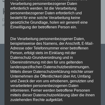
Verarbeitung personenbezogener Daten
Kommentar
erforderlich werden. Ist die Verarbeitung
personenbezogener Daten erforderlich und
besteht für eine solche Verarbeitung keine
Du musst
angemeldet
sein, um einen Kommentar
gesetzliche Grundlage, holen wir generell eine
abzugeben.
Einwilligung der betroffenen Person ein.
Die Verarbeitung personenbezogener Daten,
beispielsweise des Namens, der Anschrift, E-Mail-
Adresse oder Telefonnummer einer betroffenen
Person, erfolgt stets im Einklang mit der
Datenschutz-Grundverordnung und in
Übereinstimmung mit den für uns geltenden
SPD Links
landesspezifischen Datenschutzbestimmungen.
Mittels dieser Datenschutzerklärung möchte unser
Unternehmen die Öffentlichkeit über Art, Umfang
SPD in Europaparlament
und Zweck der von uns erhobenen, genutzten und
verarbeiteten personenbezogenen Daten
SPD Deutschland
informieren. Ferner werden betroffene Personen
SPD Bundestragsfraktion
mittels dieser Datenschutzerklärung über die ihnen
zustehenden Rechte aufgeklärt.
SPD Berlin