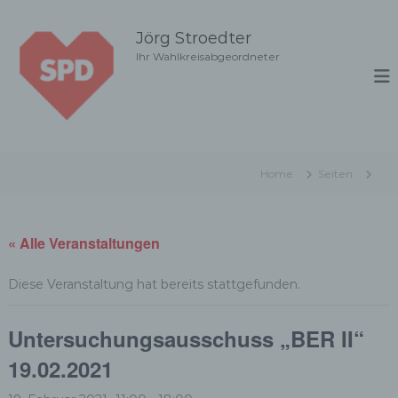
Z
u
Jörg Stroedter
m
Ihr Wahlkreisabgeordneter
I
n
h
a
l
t
Home
Seiten
s
p
r
i
« Alle Veranstaltungen
n
g
Diese Veranstaltung hat bereits stattgefunden.
e
n
Untersuchungsausschuss „BER II“
19.02.2021