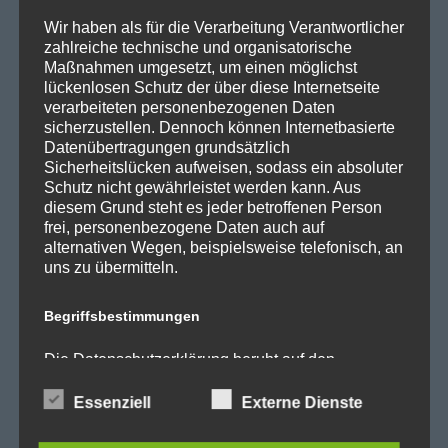
SPD Fraktion Berlin
Wir haben als für die Verarbeitung Verantwortlicher
zahlreiche technische und organisatorische
SPD Reinickendorf
Maßnahmen umgesetzt, um einen möglichst
lückenlosen Schutz der über diese Internetseite
SPD Fraktion in der BVV
verarbeiteten personenbezogenen Daten
sicherzustellen. Dennoch können Internetbasierte
SPD Berliner Mitte
Datenübertragungen grundsätzlich
Sicherheitslücken aufweisen, sodass ein absoluter
Schutz nicht gewährleistet werden kann. Aus
diesem Grund steht es jeder betroffenen Person
Wichtige Links
frei, personenbezogene Daten auch auf
alternativen Wegen, beispielsweise telefonisch, an
uns zu übermitteln.
SPD in Startseite
Datenschutzerklärung
Begriffsbestimmungen
Die Datenschutzerklärung beruht auf den
Kategorien
Begrifflichkeiten, die durch den Europäischen
Richtlinien- und Verordnungsgeber beim Erlass
Essenziell
Externe Dienste
der Datenschutz-Grundverordnung (DS-GVO)
Abgeordnetenhaus
verwendet wurden. Unsere Datenschutzerklärung