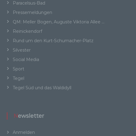
Paracelsus-Bad
Kennnummer, zu Standortdaten, zu einer
Online-Kennung oder zu einem oder mehreren
Pressemeldungen
besonderen Merkmalen, die Ausdruck der
QM: Meller Bogen, Auguste Viktoria Allee …
physischen, physiologischen, genetischen,
psychischen, wirtschaftlichen, kulturellen oder
Reinickendorf
sozialen Identität dieser natürlichen Person
Rund um den Kurt-Schumacher-Platz
sind, identifiziert werden kann.
Silvester
Social Media
Sport
b) betroffene Person
Tegel
Betroffene Person ist jede identifizierte oder
Tegel Süd und das Waldidyll
identifizierbare natürliche Person, deren
personenbezogene Daten von dem für die
Verarbeitung Verantwortlichen verarbeitet
werden.
Newsletter
Anmelden
c) Verarbeitung