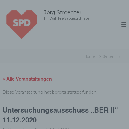
Z
u
Jörg Stroedter
m
Ihr Wahlkreisabgeordneter
I
n
h
a
l
t
Home
Seiten
s
p
r
i
« Alle Veranstaltungen
n
g
Diese Veranstaltung hat bereits stattgefunden.
e
n
Untersuchungsausschuss „BER II“
11.12.2020