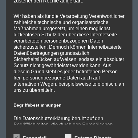
zustehenden Rechte aufgeklärt.
SPD Bundestragsfraktion
Wir haben als für die Verarbeitung Verantwortlicher
SPD Berlin
zahlreiche technische und organisatorische
Maßnahmen umgesetzt, um einen möglichst
SPD Fraktion Berlin
lückenlosen Schutz der über diese Internetseite
SPD Reinickendorf
verarbeiteten personenbezogenen Daten
sicherzustellen. Dennoch können Internetbasierte
SPD Fraktion in der BVV
Datenübertragungen grundsätzlich
Sicherheitslücken aufweisen, sodass ein absoluter
SPD Berliner Mitte
Schutz nicht gewährleistet werden kann. Aus
diesem Grund steht es jeder betroffenen Person
frei, personenbezogene Daten auch auf
alternativen Wegen, beispielsweise telefonisch, an
uns zu übermitteln.
Wichtige Links
Begriffsbestimmungen
SPD in Startseite
Die Datenschutzerklärung beruht auf den
Datenschutzerklärung
Begrifflichkeiten, die durch den Europäischen
Richtlinien- und Verordnungsgeber beim Erlass
der Datenschutz-Grundverordnung (DS-GVO)