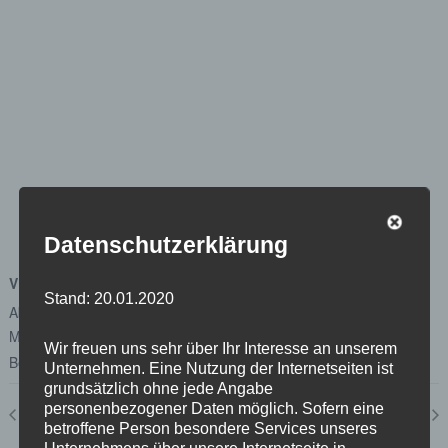
Datenschutzerklärung
VERANSTALTUNGSORT
Stand: 20.01.2020
Abgeordnetenhaus von Berlin
Margot-Friedländer-Platz
Wir freuen uns sehr über Ihr Interesse an unserem
Berlin
,
Berlin
10117
Google Karte anzeigen
Unternehmen. Eine Nutzung der Internetseiten ist
grundsätzlich ohne jede Angabe
personenbezogener Daten möglich. Sofern eine
Plenum
Ausschuss für Wirtschaft, Energie, Betriebe 11.01.2021
betroffene Person besondere Services unseres