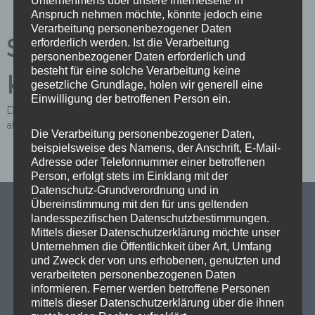
Unternehmens über unsere Internetseite in
Anspruch nehmen möchte, könnte jedoch eine
Verarbeitung personenbezogener Daten
Schreibe einen
erforderlich werden. Ist die Verarbeitung
personenbezogener Daten erforderlich und
besteht für eine solche Verarbeitung keine
Kommentar
gesetzliche Grundlage, holen wir generell eine
Einwilligung der betroffenen Person ein.
Du musst
angemeldet
sein, um einen Kommentar
abzugeben.
Die Verarbeitung personenbezogener Daten,
beispielsweise des Namens, der Anschrift, E-Mail-
Adresse oder Telefonnummer einer betroffenen
Person, erfolgt stets im Einklang mit der
Datenschutz-Grundverordnung und in
Übereinstimmung mit den für uns geltenden
landesspezifischen Datenschutzbestimmungen.
Mittels dieser Datenschutzerklärung möchte unser
SPD Links
Unternehmen die Öffentlichkeit über Art, Umfang
und Zweck der von uns erhobenen, genutzten und
verarbeiteten personenbezogenen Daten
SPD in Europaparlament
informieren. Ferner werden betroffene Personen
mittels dieser Datenschutzerklärung über die ihnen
SPD Deutschland