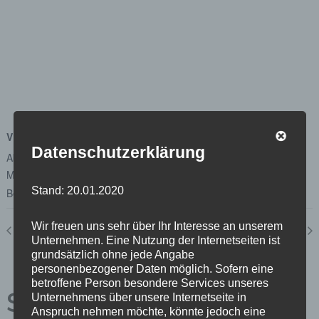
VERANSTALTUNGSORT
Datenschutzerklärung
Abgeordnetenhaus von Berlin
Margot-Friedländer-Platz
Stand: 20.01.2020
Berlin
,
Berlin
10117
Google Karte anzeigen
Wir freuen uns sehr über Ihr Interesse an unserem
Plenum
Unterausschuss Beteiligungsmanagement und -controlling
Unternehmen. Eine Nutzung der Internetseiten ist
grundsätzlich ohne jede Angabe
personenbezogener Daten möglich. Sofern eine
betroffene Person besondere Services unseres
Schreibe einen
Unternehmens über unsere Internetseite in
Anspruch nehmen möchte, könnte jedoch eine