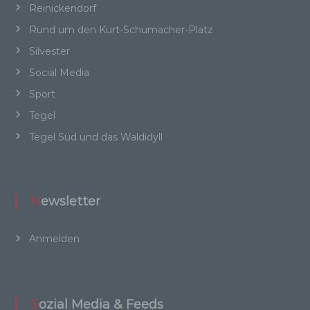
Online-Kennung oder zu einem oder mehreren
Reinickendorf
besonderen Merkmalen, die Ausdruck der
Rund um den Kurt-Schumacher-Platz
physischen, physiologischen, genetischen,
psychischen, wirtschaftlichen, kulturellen oder
Silvester
sozialen Identität dieser natürlichen Person
Social Media
sind, identifiziert werden kann.
Sport
Tegel
b) betroffene Person
Tegel Süd und das Waldidyll
Betroffene Person ist jede identifizierte oder
identifizierbare natürliche Person, deren
personenbezogene Daten von dem für die
Newsletter
Verarbeitung Verantwortlichen verarbeitet
werden.
Anmelden
c) Verarbeitung
Sozial Media & Feeds