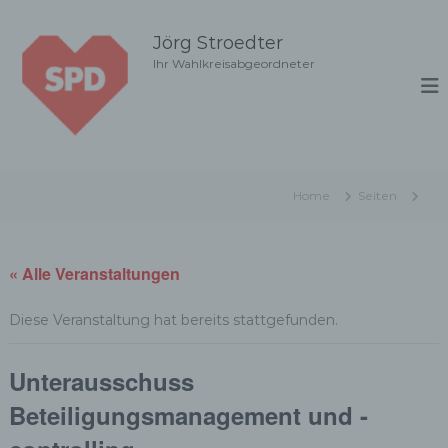
Z
u
Jörg Stroedter
m
Ihr Wahlkreisabgeordneter
I
n
h
a
l
t
Home
Seiten
s
p
r
i
« Alle Veranstaltungen
n
g
Diese Veranstaltung hat bereits stattgefunden.
e
n
Unterausschuss
Beteiligungsmanagement und -