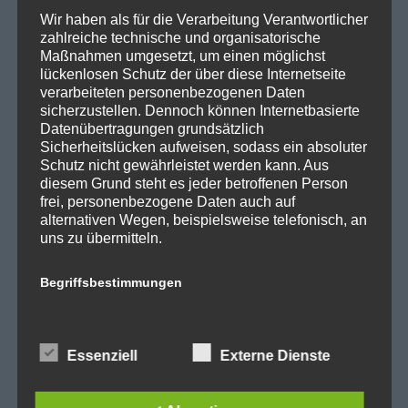
SPD Fraktion Berlin
Wir haben als für die Verarbeitung Verantwortlicher
SPD Reinickendorf
zahlreiche technische und organisatorische
Maßnahmen umgesetzt, um einen möglichst
SPD Fraktion in der BVV
lückenlosen Schutz der über diese Internetseite
verarbeiteten personenbezogenen Daten
SPD Berliner Mitte
sicherzustellen. Dennoch können Internetbasierte
Datenübertragungen grundsätzlich
Sicherheitslücken aufweisen, sodass ein absoluter
Schutz nicht gewährleistet werden kann. Aus
diesem Grund steht es jeder betroffenen Person
Wichtige Links
frei, personenbezogene Daten auch auf
alternativen Wegen, beispielsweise telefonisch, an
SPD in Startseite
uns zu übermitteln.
Datenschutzerklärung
Begriffsbestimmungen
Die Datenschutzerklärung beruht auf den
Kategorien
Begrifflichkeiten, die durch den Europäischen
Essenziell
Externe Dienste
Richtlinien- und Verordnungsgeber beim Erlass
Abgeordnetenhaus
der Datenschutz-Grundverordnung (DS-GVO)
verwendet wurden. Unsere Datenschutzerklärung
Aktuelles