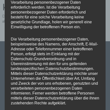
Verarbeitung personenbezogener Daten
Kommentar
erforderlich werden. Ist die Verarbeitung
personenbezogener Daten erforderlich und
Du musst
angemeldet
sein, um einen Kommentar
besteht für eine solche Verarbeitung keine
abzugeben.
gesetzliche Grundlage, holen wir generell eine
Einwilligung der betroffenen Person ein.
Die Verarbeitung personenbezogener Daten,
beispielsweise des Namens, der Anschrift, E-Mail-
Adresse oder Telefonnummer einer betroffenen
Person, erfolgt stets im Einklang mit der
Datenschutz-Grundverordnung und in
SPD Links
Übereinstimmung mit den für uns geltenden
landesspezifischen Datenschutzbestimmungen.
Mittels dieser Datenschutzerklärung möchte unser
SPD in Europaparlament
Unternehmen die Öffentlichkeit über Art, Umfang
und Zweck der von uns erhobenen, genutzten und
SPD Deutschland
verarbeiteten personenbezogenen Daten
informieren. Ferner werden betroffene Personen
SPD Bundestragsfraktion
mittels dieser Datenschutzerklärung über die ihnen
SPD Berlin
zustehenden Rechte aufgeklärt.