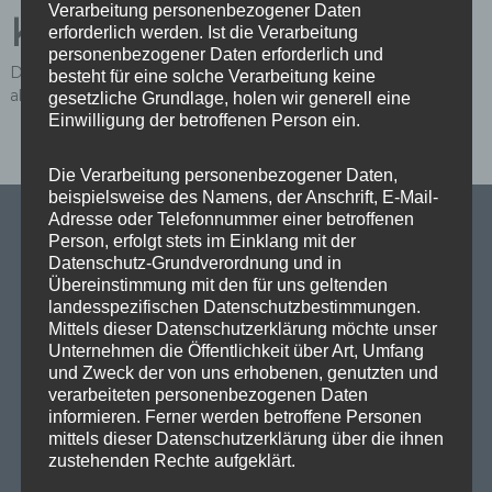
Verarbeitung personenbezogener Daten
Kommentar
erforderlich werden. Ist die Verarbeitung
personenbezogener Daten erforderlich und
Du musst
angemeldet
sein, um einen Kommentar
besteht für eine solche Verarbeitung keine
abzugeben.
gesetzliche Grundlage, holen wir generell eine
Einwilligung der betroffenen Person ein.
Die Verarbeitung personenbezogener Daten,
beispielsweise des Namens, der Anschrift, E-Mail-
Adresse oder Telefonnummer einer betroffenen
Person, erfolgt stets im Einklang mit der
Datenschutz-Grundverordnung und in
SPD Links
Übereinstimmung mit den für uns geltenden
landesspezifischen Datenschutzbestimmungen.
Mittels dieser Datenschutzerklärung möchte unser
SPD in Europaparlament
Unternehmen die Öffentlichkeit über Art, Umfang
und Zweck der von uns erhobenen, genutzten und
SPD Deutschland
verarbeiteten personenbezogenen Daten
informieren. Ferner werden betroffene Personen
SPD Bundestragsfraktion
mittels dieser Datenschutzerklärung über die ihnen
SPD Berlin
zustehenden Rechte aufgeklärt.