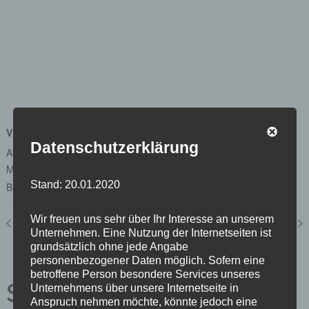
VERANSTALTUNGSORT
Datenschutzerklärung
Abgeordnetenhaus von Berlin
Margot-Friedländer-Platz
Stand: 20.01.2020
Berlin
,
Berlin
10117
Google Karte anzeigen
Wir freuen uns sehr über Ihr Interesse an unserem
Plenum
Unterausschuss Beteiligungsmanagement und -controlling
Unternehmen. Eine Nutzung der Internetseiten ist
grundsätzlich ohne jede Angabe
personenbezogener Daten möglich. Sofern eine
betroffene Person besondere Services unseres
Schreibe einen
Unternehmens über unsere Internetseite in
Anspruch nehmen möchte, könnte jedoch eine