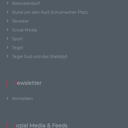
Online-Kennung oder zu einem oder mehreren
Reinickendorf
besonderen Merkmalen, die Ausdruck der
Rund um den Kurt-Schumacher-Platz
physischen, physiologischen, genetischen,
psychischen, wirtschaftlichen, kulturellen oder
Silvester
sozialen Identität dieser natürlichen Person
Social Media
sind, identifiziert werden kann.
Sport
Tegel
b) betroffene Person
Tegel Süd und das Waldidyll
Betroffene Person ist jede identifizierte oder
identifizierbare natürliche Person, deren
personenbezogene Daten von dem für die
Newsletter
Verarbeitung Verantwortlichen verarbeitet
werden.
Anmelden
c) Verarbeitung
Sozial Media & Feeds