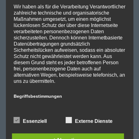
SPD Fraktion Berlin
Wir haben als für die Verarbeitung Verantwortlicher
SPD Reinickendorf
zahlreiche technische und organisatorische
Maßnahmen umgesetzt, um einen möglichst
SPD Fraktion in der BVV
lückenlosen Schutz der über diese Internetseite
verarbeiteten personenbezogenen Daten
SPD Berliner Mitte
sicherzustellen. Dennoch können Internetbasierte
Datenübertragungen grundsätzlich
Sicherheitslücken aufweisen, sodass ein absoluter
Schutz nicht gewährleistet werden kann. Aus
diesem Grund steht es jeder betroffenen Person
Wichtige Links
frei, personenbezogene Daten auch auf
alternativen Wegen, beispielsweise telefonisch, an
SPD in Startseite
uns zu übermitteln.
Datenschutzerklärung
Begriffsbestimmungen
Die Datenschutzerklärung beruht auf den
Kategorien
Begrifflichkeiten, die durch den Europäischen
Essenziell
Externe Dienste
Richtlinien- und Verordnungsgeber beim Erlass
Abgeordnetenhaus
der Datenschutz-Grundverordnung (DS-GVO)
verwendet wurden. Unsere Datenschutzerklärung
Aktuelles