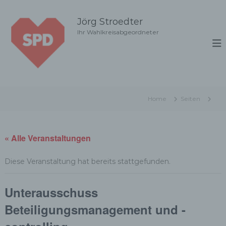
Z
u
Jörg Stroedter
m
Ihr Wahlkreisabgeordneter
I
n
h
a
l
t
Home
Seiten
s
p
r
i
« Alle Veranstaltungen
n
g
Diese Veranstaltung hat bereits stattgefunden.
e
n
Unterausschuss
Beteiligungsmanagement und -