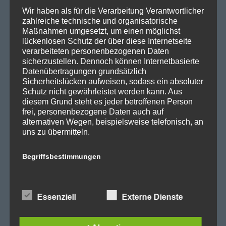
SPD Fraktion Berlin
Wir haben als für die Verarbeitung Verantwortlicher
SPD Reinickendorf
zahlreiche technische und organisatorische
Maßnahmen umgesetzt, um einen möglichst
SPD Fraktion in der BVV
lückenlosen Schutz der über diese Internetseite
verarbeiteten personenbezogenen Daten
SPD Berliner Mitte
sicherzustellen. Dennoch können Internetbasierte
Datenübertragungen grundsätzlich
Sicherheitslücken aufweisen, sodass ein absoluter
Schutz nicht gewährleistet werden kann. Aus
diesem Grund steht es jeder betroffenen Person
Wichtige Links
frei, personenbezogene Daten auch auf
alternativen Wegen, beispielsweise telefonisch, an
SPD in Startseite
uns zu übermitteln.
Datenschutzerklärung
Begriffsbestimmungen
Die Datenschutzerklärung beruht auf den
Kategorien
Begrifflichkeiten, die durch den Europäischen
Essenziell
Externe Dienste
Richtlinien- und Verordnungsgeber beim Erlass
Abgeordnetenhaus
der Datenschutz-Grundverordnung (DS-GVO)
verwendet wurden. Unsere Datenschutzerklärung
Aktuelles