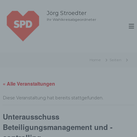
Z
u
Jörg Stroedter
m
Ihr Wahlkreisabgeordneter
I
n
h
a
l
t
Home
Seiten
s
p
r
i
« Alle Veranstaltungen
n
g
Diese Veranstaltung hat bereits stattgefunden.
e
n
Unterausschuss
Beteiligungsmanagement und -