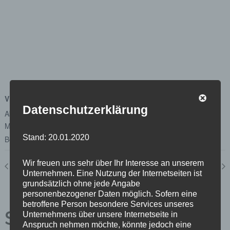
VERANSTALTUNGSORT
Datenschutzerklärung
Abgeordnetenhaus von Berlin
Margot-Friedländer-Platz
Stand: 20.01.2020
Berlin
,
Berlin
10117
Google Karte anzeigen
Wir freuen uns sehr über Ihr Interesse an unserem
Plenum
Ausschuss für Wirtschaft, Energie und Betriebe
Unternehmen. Eine Nutzung der Internetseiten ist
grundsätzlich ohne jede Angabe
personenbezogener Daten möglich. Sofern eine
betroffene Person besondere Services unseres
Schreibe einen
Unternehmens über unsere Internetseite in
Anspruch nehmen möchte, könnte jedoch eine