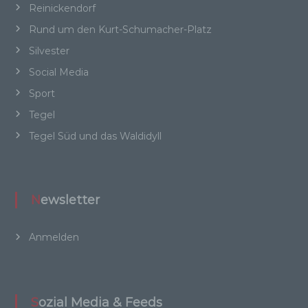
Online-Kennung oder zu einem oder mehreren
Reinickendorf
besonderen Merkmalen, die Ausdruck der
Rund um den Kurt-Schumacher-Platz
physischen, physiologischen, genetischen,
psychischen, wirtschaftlichen, kulturellen oder
Silvester
sozialen Identität dieser natürlichen Person
Social Media
sind, identifiziert werden kann.
Sport
Tegel
b) betroffene Person
Tegel Süd und das Waldidyll
Betroffene Person ist jede identifizierte oder
identifizierbare natürliche Person, deren
personenbezogene Daten von dem für die
Newsletter
Verarbeitung Verantwortlichen verarbeitet
werden.
Anmelden
c) Verarbeitung
Sozial Media & Feeds