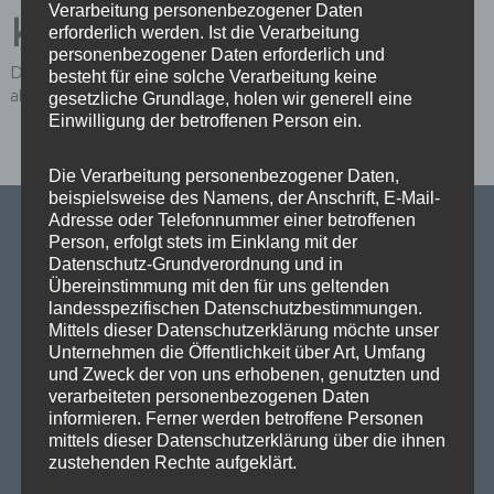
Verarbeitung personenbezogener Daten
Kommentar
erforderlich werden. Ist die Verarbeitung
personenbezogener Daten erforderlich und
Du musst
angemeldet
sein, um einen Kommentar
besteht für eine solche Verarbeitung keine
abzugeben.
gesetzliche Grundlage, holen wir generell eine
Einwilligung der betroffenen Person ein.
Die Verarbeitung personenbezogener Daten,
beispielsweise des Namens, der Anschrift, E-Mail-
Adresse oder Telefonnummer einer betroffenen
Person, erfolgt stets im Einklang mit der
Datenschutz-Grundverordnung und in
SPD Links
Übereinstimmung mit den für uns geltenden
landesspezifischen Datenschutzbestimmungen.
Mittels dieser Datenschutzerklärung möchte unser
SPD in Europaparlament
Unternehmen die Öffentlichkeit über Art, Umfang
und Zweck der von uns erhobenen, genutzten und
SPD Deutschland
verarbeiteten personenbezogenen Daten
informieren. Ferner werden betroffene Personen
SPD Bundestragsfraktion
mittels dieser Datenschutzerklärung über die ihnen
SPD Berlin
zustehenden Rechte aufgeklärt.