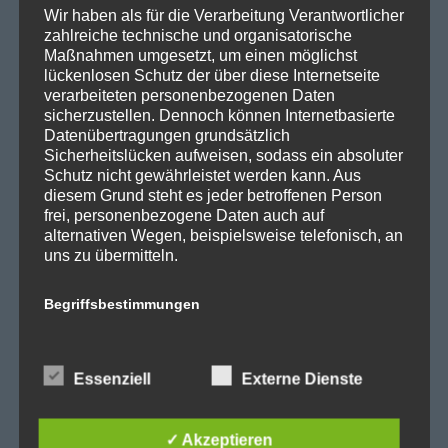
Wir haben als für die Verarbeitung Verantwortlicher
SPD Reinickendorf
zahlreiche technische und organisatorische
Maßnahmen umgesetzt, um einen möglichst
SPD Fraktion in der BVV
lückenlosen Schutz der über diese Internetseite
SPD Berliner Mitte
verarbeiteten personenbezogenen Daten
sicherzustellen. Dennoch können Internetbasierte
Datenübertragungen grundsätzlich
Sicherheitslücken aufweisen, sodass ein absoluter
Schutz nicht gewährleistet werden kann. Aus
Wichtige Links
diesem Grund steht es jeder betroffenen Person
frei, personenbezogene Daten auch auf
alternativen Wegen, beispielsweise telefonisch, an
SPD in Startseite
uns zu übermitteln.
Datenschutzerklärung
Begriffsbestimmungen
Kategorien
Die Datenschutzerklärung beruht auf den
Begrifflichkeiten, die durch den Europäischen
Essenziell
Externe Dienste
Richtlinien- und Verordnungsgeber beim Erlass
Abgeordnetenhaus
der Datenschutz-Grundverordnung (DS-GVO)
Aktuelles
verwendet wurden. Unsere Datenschutzerklärung
✓ Akzeptieren
soll sowohl für die Öffentlichkeit als auch für