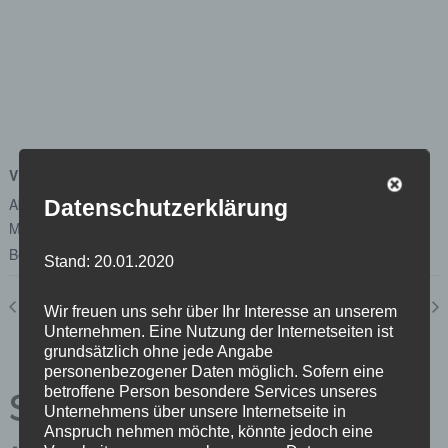
VERANSTALTUNGSORT
Abgeordnetenhaus von Berlin
Datenschutzerklärung
Margot-Friedländer-Platz
Berlin
,
Berlin
10117
Google Karte anzeigen
Stand: 20.01.2020
Dialog P
Untersuchungsausschuss „BER II“ 17.01.2020
Wir freuen uns sehr über Ihr Interesse an unserem
Unternehmen. Eine Nutzung der Internetseiten ist
grundsätzlich ohne jede Angabe
personenbezogener Daten möglich. Sofern eine
betroffene Person besondere Services unseres
Schreibe einen
Unternehmens über unsere Internetseite in
Anspruch nehmen möchte, könnte jedoch eine