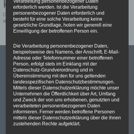
Kommentar
Verarbeitung personenbezogener Daten
erforderlich werden. Ist die Verarbeitung
personenbezogener Daten erforderlich und
Du musst
angemeldet
sein, um einen Kommentar
besteht für eine solche Verarbeitung keine
abzugeben.
gesetzliche Grundlage, holen wir generell eine
Einwilligung der betroffenen Person ein.
Die Verarbeitung personenbezogener Daten,
beispielsweise des Namens, der Anschrift, E-Mail-
Adresse oder Telefonnummer einer betroffenen
Person, erfolgt stets im Einklang mit der
Datenschutz-Grundverordnung und in
SPD Links
Übereinstimmung mit den für uns geltenden
landesspezifischen Datenschutzbestimmungen.
Mittels dieser Datenschutzerklärung möchte unser
SPD in Europaparlament
Unternehmen die Öffentlichkeit über Art, Umfang
SPD Deutschland
und Zweck der von uns erhobenen, genutzten und
verarbeiteten personenbezogenen Daten
SPD Bundestragsfraktion
informieren. Ferner werden betroffene Personen
mittels dieser Datenschutzerklärung über die ihnen
SPD Berlin
zustehenden Rechte aufgeklärt.
SPD Fraktion Berlin