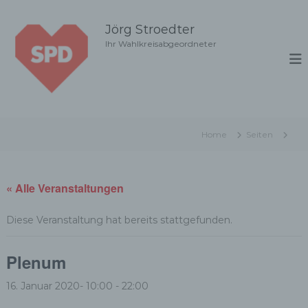
Z
u
Jörg Stroedter
m
Ihr Wahlkreisabgeordneter
I
n
h
a
l
t
Home
Seiten
s
p
r
i
« Alle Veranstaltungen
n
g
Diese Veranstaltung hat bereits stattgefunden.
e
n
Plenum
16. Januar 2020- 10:00
-
22:00