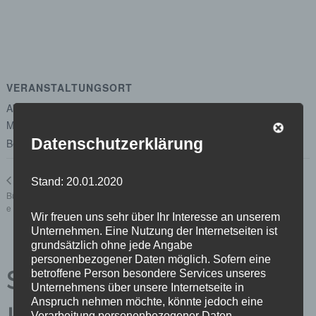
VERANSTALTUNGSORT
Abgeordnetenhaus von Berlin
Margot-Friedländer-Platz
Datenschutzerklärung
Berlin
,
Berlin
10117
Google Karte anzeigen
Unterausschuss Beteiligungsmanagement und -
Stand: 20.01.2020
controlling
Bürger*innensprechstund
e
Wir freuen uns sehr über Ihr Interesse an unserem
Unternehmen. Eine Nutzung der Internetseiten ist
grundsätzlich ohne jede Angabe
personenbezogener Daten möglich. Sofern eine
Schreibe einen
betroffene Person besondere Services unseres
Unternehmens über unsere Internetseite in
Anspruch nehmen möchte, könnte jedoch eine
Verarbeitung personenbezogener Daten