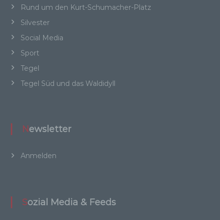
Rund um den Kurt-Schumacher-Platz
besonderen Merkmalen, die Ausdruck der
physischen, physiologischen, genetischen,
Silvester
psychischen, wirtschaftlichen, kulturellen oder
sozialen Identität dieser natürlichen Person
Social Media
sind, identifiziert werden kann.
Sport
Tegel
Tegel Süd und das Waldidyll
b) betroffene Person
Betroffene Person ist jede identifizierte oder
identifizierbare natürliche Person, deren
Newsletter
personenbezogene Daten von dem für die
Verarbeitung Verantwortlichen verarbeitet
werden.
Anmelden
c) Verarbeitung
Sozial Media & Feeds
Verarbeitung ist jeder mit oder ohne Hilfe