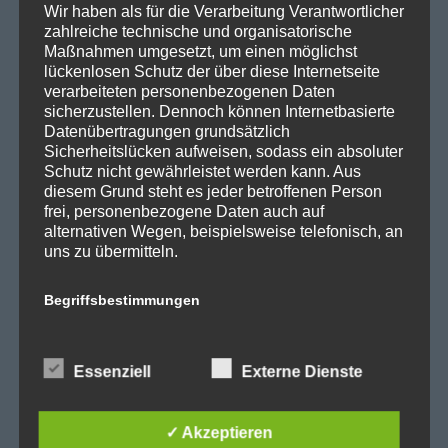
Wir haben als für die Verarbeitung Verantwortlicher
SPD Reinickendorf
zahlreiche technische und organisatorische
SPD Fraktion in der BVV
Maßnahmen umgesetzt, um einen möglichst
lückenlosen Schutz der über diese Internetseite
SPD Berliner Mitte
verarbeiteten personenbezogenen Daten
sicherzustellen. Dennoch können Internetbasierte
Datenübertragungen grundsätzlich
Sicherheitslücken aufweisen, sodass ein absoluter
Schutz nicht gewährleistet werden kann. Aus
Wichtige Links
diesem Grund steht es jeder betroffenen Person
frei, personenbezogene Daten auch auf
alternativen Wegen, beispielsweise telefonisch, an
SPD in Startseite
uns zu übermitteln.
Datenschutzerklärung
Begriffsbestimmungen
Kategorien
Die Datenschutzerklärung beruht auf den
Begrifflichkeiten, die durch den Europäischen
Essenziell
Externe Dienste
Richtlinien- und Verordnungsgeber beim Erlass
Abgeordnetenhaus
der Datenschutz-Grundverordnung (DS-GVO)
Aktuelles
verwendet wurden. Unsere Datenschutzerklärung
✓ Akzeptieren
soll sowohl für die Öffentlichkeit als auch für
BER