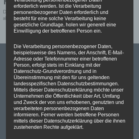
Kommentar
erforderlich werden. Ist die Verarbeitung
Du musst
angemeldet
sein, um einen Kommentar
personenbezogener Daten erforderlich und
abzugeben.
besteht für eine solche Verarbeitung keine
gesetzliche Grundlage, holen wir generell eine
Einwilligung der betroffenen Person ein.
Die Verarbeitung personenbezogener Daten,
beispielsweise des Namens, der Anschrift, E-Mail-
Adresse oder Telefonnummer einer betroffenen
Person, erfolgt stets im Einklang mit der
Datenschutz-Grundverordnung und in
SPD Links
Übereinstimmung mit den für uns geltenden
landesspezifischen Datenschutzbestimmungen.
SPD in Europaparlament
Mittels dieser Datenschutzerklärung möchte unser
Unternehmen die Öffentlichkeit über Art, Umfang
SPD Deutschland
und Zweck der von uns erhobenen, genutzten und
verarbeiteten personenbezogenen Daten
SPD Bundestragsfraktion
informieren. Ferner werden betroffene Personen
mittels dieser Datenschutzerklärung über die ihnen
SPD Berlin
zustehenden Rechte aufgeklärt.
SPD Fraktion Berlin