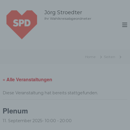
Z
u
Jörg Stroedter
m
Ihr Wahlkreisabgeordneter
I
n
h
a
l
t
Home
Seiten
s
p
r
i
« Alle Veranstaltungen
n
g
Diese Veranstaltung hat bereits stattgefunden.
e
n
Plenum
11. September 2025- 10:00
-
20:00