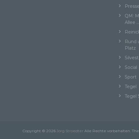
„be
Press
Pe
QM: Me
Zu
Allee 
zu
me
Reinic
ph
ode
Rund 
we
Platz
Silvest
Social
b)
Sport
Tegel
Bet
Pe
Tegel 
Ve
c)
Copyright © 2026
Jörg Stroedter
Alle Rechte vorbehalten. T