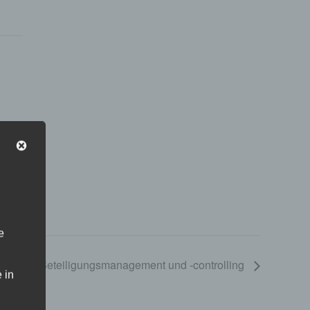
e
sschuss Beteiligungsmanagement und -controlling
 in