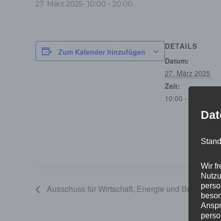
27. März 2025- 10:00
-
20:00
DETAILS
Zum Kalender hinzufügen
Datum:
27. März 2025
Zeit:
10:00 - 20:00
Dat
Stand
Wir f
Nutzu
perso
Ausschuss für Wirtschaft, Energie und Betriebe
beson
Anspr
perso