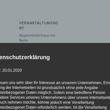
VERANSTALTUNGSO
RT
Abgeordnetenhaus von
Berlin
Margot-Friedländer-Platz
Berlin
,
Berlin
10117
enschutzerklärung
Google Karte anzeigen
: 20.01.2020
reuen uns sehr über Ihr Interesse an unserem Unternehmen. Ein
ng der Internetseiten ist grundsätzlich ohne jede Angabe
nenbezogener Daten möglich. Sofern eine betroffene Person
Unterau
dere Services unseres Unternehmens über unsere Internetseite
uch nehmen möchte, könnte jedoch eine Verarbeitung
nenbezogener Daten erforderlich werden. Ist die Verarbeitung