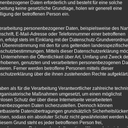
nenbezogener Daten erforderlich und besteht für eine solche
beitung keine gesetzliche Grundlage, holen wir generell eine
mentar
lligung der betroffenen Person ein.
bzugeben.
erarbeitung personenbezogener Daten, beispielsweise des Na
nschrift, E-Mail-Adresse oder Telefonnummer einer betroffenen
n, erfolgt stets im Einklang mit der Datenschutz-Grundverordnu
n Übereinstimmung mit den für uns geltenden landesspezifisch
schutzbestimmungen. Mittels dieser Datenschutzerklärung mö
 Unternehmen die Öffentlichkeit über Art, Umfang und Zweck de
rhobenen, genutzten und verarbeiteten personenbezogenen Da
mieren. Ferner werden betroffene Personen mittels dieser
chtige Links
Newsletter
schutzerklärung über die ihnen zustehenden Rechte aufgeklärt
 Startseite
Anmelden
aben als für die Verarbeitung Verantwortlicher zahlreiche techn
rganisatorische Maßnahmen umgesetzt, um einen möglichst
schutzerklärung
nlosen Schutz der über diese Internetseite verarbeiteten
nenbezogenen Daten sicherzustellen. Dennoch können
netbasierte Datenübertragungen grundsätzlich Sicherheitslücke
egorien
isen, sodass ein absoluter Schutz nicht gewährleistet werden k
iesem Grund steht es jeder betroffenen Person frei,