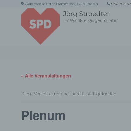
Z
Waidmannsluster Damm 149, 13469 Berlin
030-81490
u
Jörg Stroedter
m
Ihr Wahlkreisabgeordneter
I
n
h
a
l
t
s
p
r
« Alle Veranstaltungen
i
n
g
Diese Veranstaltung hat bereits stattgefunden.
e
n
Plenum