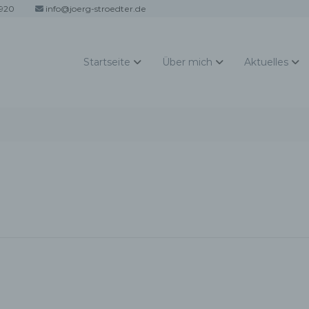
920
info@joerg-stroedter.de
Startseite
Über mich
Aktuelles