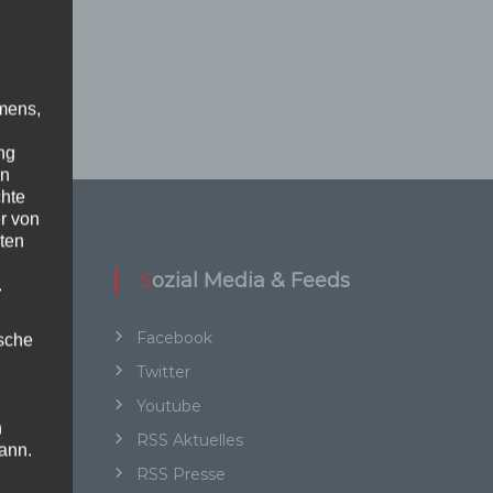
mens,
ng
en
chte
r von
ten
Sozial Media & Feeds
.
Facebook
ische
Twitter
Youtube
n
RSS Aktuelles
ann.
RSS Presse