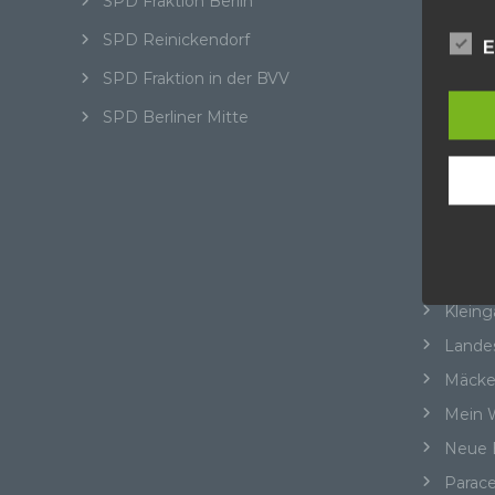
SPD Fraktion Berlin
perso
Abgeo
telef
SPD Reinickendorf
E
Aktuel
Begri
SPD Fraktion in der BVV
BER
SPD Berliner Mitte
BER I
Die D
Europ
Beteil
Daten
Cité 
Daten
Straße
Kunde
dies 
Cité P
Begrif
Heilig
Kleing
Wir v
folge
Lande
Mäcke
Mein W
a)
Neue 
Pe
Parace
ide