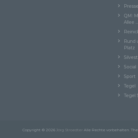
„be
Press
Pe
QM: Me
Zu
Allee 
zu
me
Reinic
ph
ode
Rund 
we
Platz
Silvest
Social
b)
Sport
Tegel
Bet
Pe
Tegel 
Ve
c)
Copyright © 2026
Jörg Stroedter
Alle Rechte vorbehalten. T