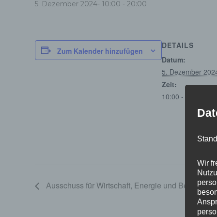
5. Dezember 2024- 10:00
-
20:00
DETAILS
Zum Kalender hinzufügen
Datum:
5. Dezember 202
Zeit:
10:00 - 20:00
Dat
Stand
Wir f
Nutzu
perso
Ausschuss für Wirtschaft, Energie und Betriebe
beson
Anspr
perso