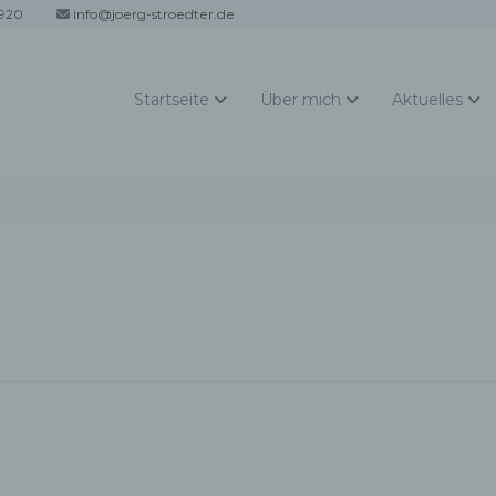
920
info@joerg-stroedter.de
Startseite
Über mich
Aktuelles