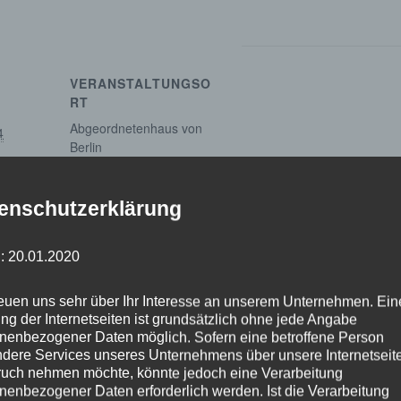
VERANSTALTUNGSO
RT
Abgeordnetenhaus von
4
Berlin
Margot-Friedländer-Platz
Berlin
,
Berlin
10117
enschutzerklärung
Google Karte anzeigen
: 20.01.2020
reuen uns sehr über Ihr Interesse an unserem Unternehmen. Ein
ng der Internetseiten ist grundsätzlich ohne jede Angabe
nenbezogener Daten möglich. Sofern eine betroffene Person
Unterau
dere Services unseres Unternehmens über unsere Internetseite
uch nehmen möchte, könnte jedoch eine Verarbeitung
nenbezogener Daten erforderlich werden. Ist die Verarbeitung