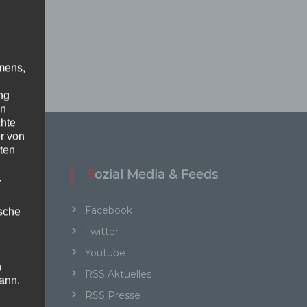
mens,
ng
en
chte
r von
ten
Sozial Media & Feeds
.
Facebook
ische
Twitter
Youtube
n
RSS Aktuelles
ann.
RSS Presse