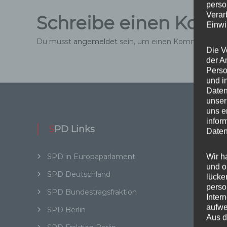
perso
Verar
Schreibe einen Kom
Einwi
Du musst
angemeldet
sein, um einen Kommentar a
Die V
der A
Perso
und i
Daten
unser
uns e
infor
SPD Links
Wi
Daten
SPD in Europaparlament
SPD in
Wir h
und o
SPD Deutschland
Daten
lücke
perso
SPD Bundestragsfraktion
Inter
Kat
aufwe
SPD Berlin
Aus d