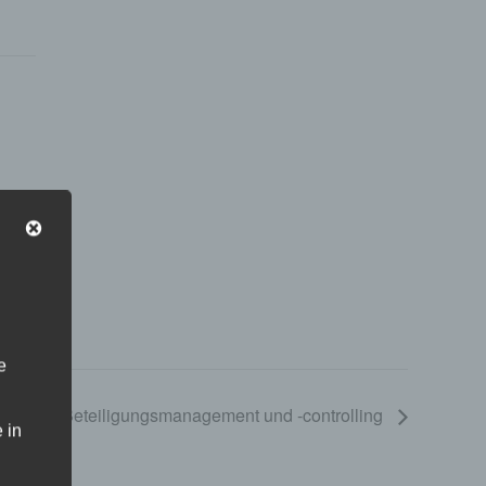
e
sschuss Beteiligungsmanagement und -controlling
 in