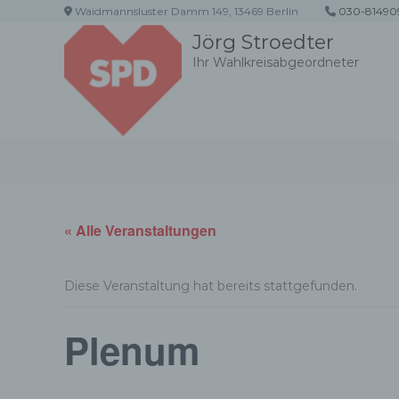
Z
Waidmannsluster Damm 149, 13469 Berlin
030-81490
u
Jörg Stroedter
m
Ihr Wahlkreisabgeordneter
I
n
h
a
l
t
s
p
r
« Alle Veranstaltungen
i
n
g
Diese Veranstaltung hat bereits stattgefunden.
e
n
Plenum