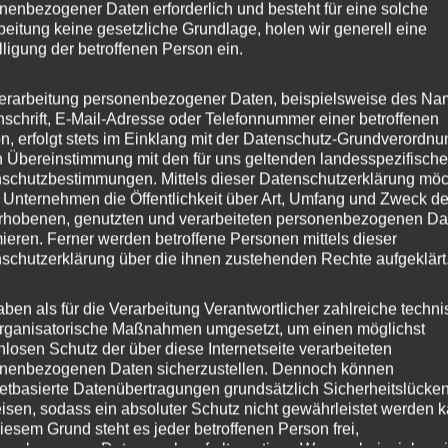
nenbezogener Daten erforderlich und besteht für eine solche
beitung keine gesetzliche Grundlage, holen wir generell eine
mentar
lligung der betroffenen Person ein.
bzugeben.
erarbeitung personenbezogener Daten, beispielsweise des Na
nschrift, E-Mail-Adresse oder Telefonnummer einer betroffenen
n, erfolgt stets im Einklang mit der Datenschutz-Grundverordnu
n Übereinstimmung mit den für uns geltenden landesspezifisch
schutzbestimmungen. Mittels dieser Datenschutzerklärung mö
 Unternehmen die Öffentlichkeit über Art, Umfang und Zweck de
rhobenen, genutzten und verarbeiteten personenbezogenen Da
mieren. Ferner werden betroffene Personen mittels dieser
chtige Links
Newsletter
schutzerklärung über die ihnen zustehenden Rechte aufgeklärt
 Startseite
Anmelden
aben als für die Verarbeitung Verantwortlicher zahlreiche techn
rganisatorische Maßnahmen umgesetzt, um einen möglichst
schutzerklärung
nlosen Schutz der über diese Internetseite verarbeiteten
nenbezogenen Daten sicherzustellen. Dennoch können
netbasierte Datenübertragungen grundsätzlich Sicherheitslücke
egorien
isen, sodass ein absoluter Schutz nicht gewährleistet werden k
iesem Grund steht es jeder betroffenen Person frei,