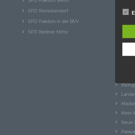
SPD Fraktion Berlin
perso
Abgeo
telef
SPD Reinickendorf
E
Aktuel
Begri
SPD Fraktion in der BVV
BER
SPD Berliner Mitte
BER I
Die D
Europ
Beteil
Daten
Cité 
Daten
Straße
Kunde
dies 
Cité P
Begrif
Heilig
Kleing
Wir v
folge
Lande
Mäcke
Mein W
a)
Neue 
Pe
Parace
ide