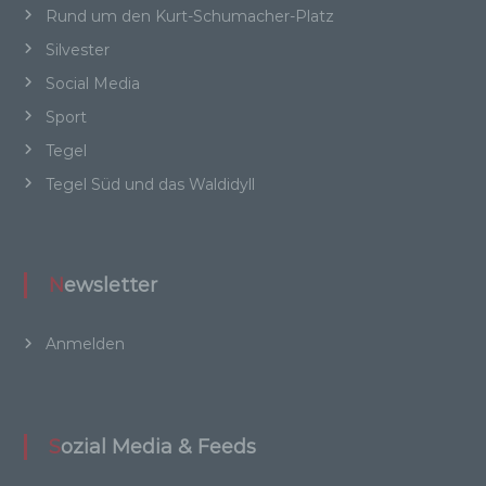
Rund um den Kurt-Schumacher-Platz
besonderen Merkmalen, die Ausdruck der
physischen, physiologischen, genetischen,
Silvester
psychischen, wirtschaftlichen, kulturellen oder
sozialen Identität dieser natürlichen Person
Social Media
sind, identifiziert werden kann.
Sport
Tegel
Tegel Süd und das Waldidyll
b) betroffene Person
Betroffene Person ist jede identifizierte oder
identifizierbare natürliche Person, deren
Newsletter
personenbezogene Daten von dem für die
Verarbeitung Verantwortlichen verarbeitet
werden.
Anmelden
c) Verarbeitung
Sozial Media & Feeds
Verarbeitung ist jeder mit oder ohne Hilfe