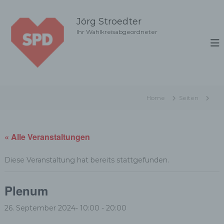
Z
u
Jörg Stroedter
m
Ihr Wahlkreisabgeordneter
I
n
h
a
l
t
Home
Seiten
s
p
r
i
« Alle Veranstaltungen
n
g
Diese Veranstaltung hat bereits stattgefunden.
e
n
Plenum
26. September 2024- 10:00
-
20:00