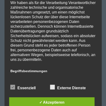
Wir haben als für die Verarbeitung Verantwortlicher
SPD Reinickendorf
zahlreiche technische und organisatorische
SPD Fraktion in der BVV
Maßnahmen umgesetzt, um einen möglichst
lückenlosen Schutz der über diese Internetseite
SPD Berliner Mitte
verarbeiteten personenbezogenen Daten
sicherzustellen. Dennoch können Internetbasierte
Datenübertragungen grundsätzlich
Sicherheitslücken aufweisen, sodass ein absoluter
Schutz nicht gewährleistet werden kann. Aus
Wichtige Links
diesem Grund steht es jeder betroffenen Person
frei, personenbezogene Daten auch auf
alternativen Wegen, beispielsweise telefonisch, an
SPD in Startseite
uns zu übermitteln.
Datenschutzerklärung
Begriffsbestimmungen
Kategorien
Die Datenschutzerklärung beruht auf den
Begrifflichkeiten, die durch den Europäischen
Essenziell
Externe Dienste
Richtlinien- und Verordnungsgeber beim Erlass
Abgeordnetenhaus
der Datenschutz-Grundverordnung (DS-GVO)
Aktuelles
verwendet wurden. Unsere Datenschutzerklärung
✓ Akzeptieren
soll sowohl für die Öffentlichkeit als auch für
BER