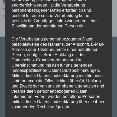
Kommentar
erforderlich werden. Ist die Verarbeitung
Du musst
angemeldet
sein, um einen Kommentar
personenbezogener Daten erforderlich und
abzugeben.
besteht für eine solche Verarbeitung keine
gesetzliche Grundlage, holen wir generell eine
Einwilligung der betroffenen Person ein.
Die Verarbeitung personenbezogener Daten,
beispielsweise des Namens, der Anschrift, E-Mail-
Adresse oder Telefonnummer einer betroffenen
Person, erfolgt stets im Einklang mit der
Datenschutz-Grundverordnung und in
SPD Links
Übereinstimmung mit den für uns geltenden
landesspezifischen Datenschutzbestimmungen.
SPD in Europaparlament
Mittels dieser Datenschutzerklärung möchte unser
Unternehmen die Öffentlichkeit über Art, Umfang
SPD Deutschland
und Zweck der von uns erhobenen, genutzten und
verarbeiteten personenbezogenen Daten
SPD Bundestragsfraktion
informieren. Ferner werden betroffene Personen
mittels dieser Datenschutzerklärung über die ihnen
SPD Berlin
zustehenden Rechte aufgeklärt.
SPD Fraktion Berlin