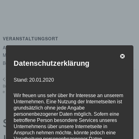
VERANSTALTUNGSORT
Abgeordnetenhaus von Berlin
Margot-Friedländer-Platz
Datenschutzerklärung
Berlin
,
Berlin
10117
Google Karte anzeigen
Unterausschuss Beteiligungsmanagement und -
Stand: 20.01.2020
controlling
Bürger*innensprechstund
e
Wir freuen uns sehr über Ihr Interesse an unserem
Unternehmen. Eine Nutzung der Internetseiten ist
grundsätzlich ohne jede Angabe
personenbezogener Daten möglich. Sofern eine
Schreibe einen
betroffene Person besondere Services unseres
Unternehmens über unsere Internetseite in
Anspruch nehmen möchte, könnte jedoch eine
Verarbeitung personenbezogener Daten