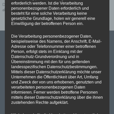
erforderlich werden. Ist die Verarbeitung
Du musst
angemeldet
sein, um einen Kommentar
personenbezogener Daten erforderlich und
abzugeben.
besteht für eine solche Verarbeitung keine
gesetzliche Grundlage, holen wir generell eine
Einwilligung der betroffenen Person ein.
Die Verarbeitung personenbezogener Daten,
beispielsweise des Namens, der Anschrift, E-Mail-
Adresse oder Telefonnummer einer betroffenen
Person, erfolgt stets im Einklang mit der
SPD Links
Datenschutz-Grundverordnung und in
Übereinstimmung mit den für uns geltenden
landesspezifischen Datenschutzbestimmungen.
SPD in Europaparlament
Mittels dieser Datenschutzerklärung möchte unser
SPD Deutschland
Unternehmen die Öffentlichkeit über Art, Umfang
und Zweck der von uns erhobenen, genutzten und
SPD Bundestragsfraktion
verarbeiteten personenbezogenen Daten
informieren. Ferner werden betroffene Personen
SPD Berlin
mittels dieser Datenschutzerklärung über die ihnen
zustehenden Rechte aufgeklärt.
SPD Fraktion Berlin
SPD Reinickendorf