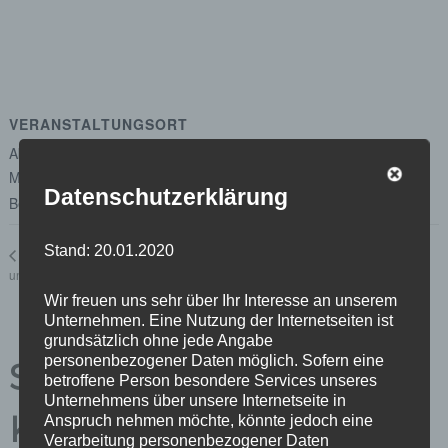
VERANSTALTUNGSORT
Abgeordnetenhaus von Berlin
Margot-Friedländer-Platz
Datenschutzerklärung
Berlin
,
Berlin
10117
Google Karte anzeigen
Stand: 20.01.2020
Ausschuss für Wirtschaft, Energie
Ausschuss für Wirtschaft, Energie
und Betriebe
und Betriebe
Wir freuen uns sehr über Ihr Interesse an unserem
Unternehmen. Eine Nutzung der Internetseiten ist
grundsätzlich ohne jede Angabe
personenbezogener Daten möglich. Sofern eine
Schreibe einen
betroffene Person besondere Services unseres
Unternehmens über unsere Internetseite in
Kommentar
Anspruch nehmen möchte, könnte jedoch eine
Verarbeitung personenbezogener Daten