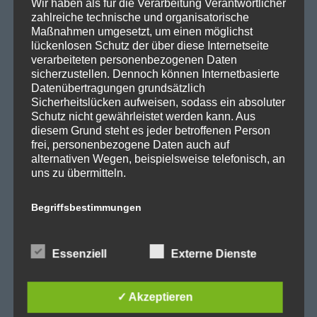
Wir haben als für die Verarbeitung Verantwortlicher
zahlreiche technische und organisatorische
SPD Fraktion in der BVV
Maßnahmen umgesetzt, um einen möglichst
SPD Berliner Mitte
lückenlosen Schutz der über diese Internetseite
verarbeiteten personenbezogenen Daten
sicherzustellen. Dennoch können Internetbasierte
Datenübertragungen grundsätzlich
Sicherheitslücken aufweisen, sodass ein absoluter
Wichtige Links
Schutz nicht gewährleistet werden kann. Aus
diesem Grund steht es jeder betroffenen Person
frei, personenbezogene Daten auch auf
SPD in Startseite
alternativen Wegen, beispielsweise telefonisch, an
uns zu übermitteln.
Datenschutzerklärung
Begriffsbestimmungen
Kategorien
Die Datenschutzerklärung beruht auf den
Begrifflichkeiten, die durch den Europäischen
Essenziell
Externe Dienste
Abgeordnetenhaus
Richtlinien- und Verordnungsgeber beim Erlass
Aktuelles
der Datenschutz-Grundverordnung (DS-GVO)
verwendet wurden. Unsere Datenschutzerklärung
✓ Akzeptieren
BER
soll sowohl für die Öffentlichkeit als auch für