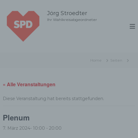
Z
u
Jörg Stroedter
m
Ihr Wahlkreisabgeordneter
I
n
h
a
l
t
Home
Seiten
s
p
r
i
« Alle Veranstaltungen
n
g
Diese Veranstaltung hat bereits stattgefunden.
e
n
Plenum
7. März 2024- 10:00
-
20:00