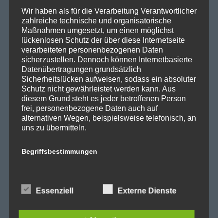
SPD Fraktion Berlin
Wir haben als für die Verarbeitung Verantwortlicher
zahlreiche technische und organisatorische
SPD Reinickendorf
Maßnahmen umgesetzt, um einen möglichst
SPD Fraktion in der BVV
lückenlosen Schutz der über diese Internetseite
verarbeiteten personenbezogenen Daten
SPD Berliner Mitte
sicherzustellen. Dennoch können Internetbasierte
Datenübertragungen grundsätzlich
Sicherheitslücken aufweisen, sodass ein absoluter
Schutz nicht gewährleistet werden kann. Aus
diesem Grund steht es jeder betroffenen Person
Wichtige Links
frei, personenbezogene Daten auch auf
alternativen Wegen, beispielsweise telefonisch, an
uns zu übermitteln.
SPD in Startseite
Datenschutzerklärung
Begriffsbestimmungen
Die Datenschutzerklärung beruht auf den
Kategorien
Begrifflichkeiten, die durch den Europäischen
Essenziell
Externe Dienste
Richtlinien- und Verordnungsgeber beim Erlass
der Datenschutz-Grundverordnung (DS-GVO)
Abgeordnetenhaus
verwendet wurden. Unsere Datenschutzerklärung
Aktuelles