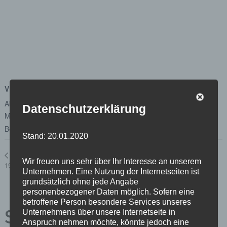
VERANSTALTUNGSORT
Abgeordnetenhaus von Berlin
Datenschutzerklärung
Margot-Friedländer-Platz
Berlin
,
Berlin
10117
Google Karte anzeigen
Stand: 20.01.2020
Ausschuss für Wirtschaft, Energie, Betriebe
Bürgersprechstunde
Wir freuen uns sehr über Ihr Interesse an unserem
19.02.2020
02.03.2020
Unternehmen. Eine Nutzung der Internetseiten ist
grundsätzlich ohne jede Angabe
personenbezogener Daten möglich. Sofern eine
betroffene Person besondere Services unseres
Schreibe einen
Unternehmens über unsere Internetseite in
Anspruch nehmen möchte, könnte jedoch eine