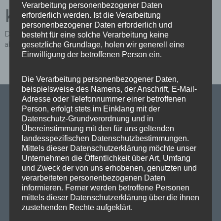
Verarbeitung personenbezogener Daten
Kommentar
erforderlich werden. Ist die Verarbeitung
personenbezogener Daten erforderlich und
Du musst
angemeldet
sein, um einen Kommentar
besteht für eine solche Verarbeitung keine
abzugeben.
gesetzliche Grundlage, holen wir generell eine
Einwilligung der betroffenen Person ein.
Die Verarbeitung personenbezogener Daten,
beispielsweise des Namens, der Anschrift, E-Mail-
Adresse oder Telefonnummer einer betroffenen
Person, erfolgt stets im Einklang mit der
Datenschutz-Grundverordnung und in
Übereinstimmung mit den für uns geltenden
SPD Links
landesspezifischen Datenschutzbestimmungen.
Mittels dieser Datenschutzerklärung möchte unser
SPD in Europaparlament
Unternehmen die Öffentlichkeit über Art, Umfang
und Zweck der von uns erhobenen, genutzten und
SPD Deutschland
verarbeiteten personenbezogenen Daten
informieren. Ferner werden betroffene Personen
SPD Bundestragsfraktion
mittels dieser Datenschutzerklärung über die ihnen
zustehenden Rechte aufgeklärt.
SPD Berlin