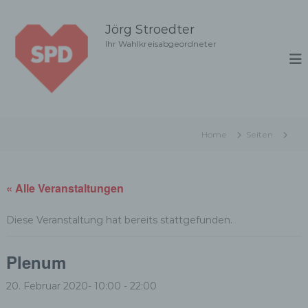
Z
u
Jörg Stroedter
m
Ihr Wahlkreisabgeordneter
I
n
h
a
l
t
Home
Seiten
s
p
r
i
« Alle Veranstaltungen
n
g
Diese Veranstaltung hat bereits stattgefunden.
e
n
Plenum
20. Februar 2020- 10:00
-
22:00