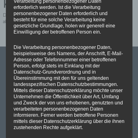
Kommentar
Verarbeitung personenbezogener Daten
erforderlich werden. Ist die Verarbeitung
personenbezogener Daten erforderlich und
Du musst
angemeldet
sein, um einen Kommentar
besteht für eine solche Verarbeitung keine
abzugeben.
gesetzliche Grundlage, holen wir generell eine
Einwilligung der betroffenen Person ein.
Die Verarbeitung personenbezogener Daten,
beispielsweise des Namens, der Anschrift, E-Mail-
Adresse oder Telefonnummer einer betroffenen
Person, erfolgt stets im Einklang mit der
Datenschutz-Grundverordnung und in
SPD Links
Übereinstimmung mit den für uns geltenden
landesspezifischen Datenschutzbestimmungen.
Mittels dieser Datenschutzerklärung möchte unser
SPD in Europaparlament
Unternehmen die Öffentlichkeit über Art, Umfang
SPD Deutschland
und Zweck der von uns erhobenen, genutzten und
verarbeiteten personenbezogenen Daten
SPD Bundestragsfraktion
informieren. Ferner werden betroffene Personen
mittels dieser Datenschutzerklärung über die ihnen
SPD Berlin
zustehenden Rechte aufgeklärt.
SPD Fraktion Berlin