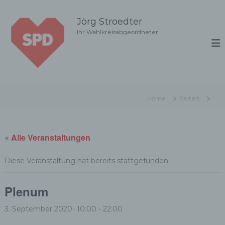
Z
u
Jörg Stroedter
m
Ihr Wahlkreisabgeordneter
I
n
h
a
l
t
Home
Seiten
s
p
r
i
« Alle Veranstaltungen
n
g
Diese Veranstaltung hat bereits stattgefunden.
e
n
Plenum
3. September 2020- 10:00
-
22:00