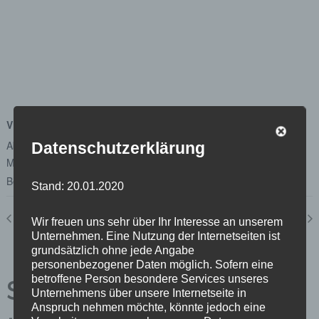
VERANSTALTUNGSORT
Abgeordnetenhaus von Berlin
Datenschutzerklärung
Margot-Friedländer-Platz
Berlin
,
Berlin
10117
Google Karte anzeigen
Stand: 20.01.2020
Plenum
Untersuchungsausschuss „BER II“ 11.09.2020
Wir freuen uns sehr über Ihr Interesse an unserem
Unternehmen. Eine Nutzung der Internetseiten ist
grundsätzlich ohne jede Angabe
personenbezogener Daten möglich. Sofern eine
betroffene Person besondere Services unseres
Schreibe einen
Unternehmens über unsere Internetseite in
Anspruch nehmen möchte, könnte jedoch eine