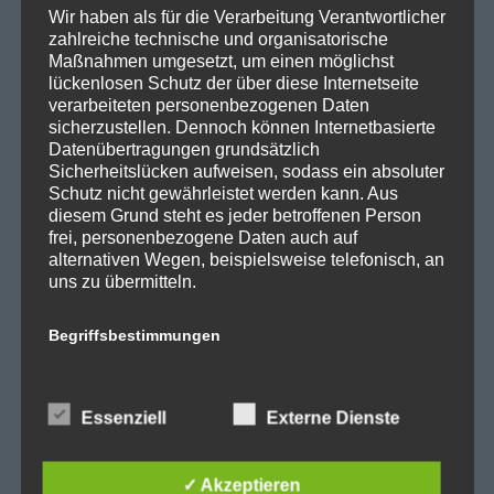
Wir haben als für die Verarbeitung Verantwortlicher
SPD Reinickendorf
zahlreiche technische und organisatorische
Maßnahmen umgesetzt, um einen möglichst
SPD Fraktion in der BVV
lückenlosen Schutz der über diese Internetseite
SPD Berliner Mitte
verarbeiteten personenbezogenen Daten
sicherzustellen. Dennoch können Internetbasierte
Datenübertragungen grundsätzlich
Sicherheitslücken aufweisen, sodass ein absoluter
Schutz nicht gewährleistet werden kann. Aus
Wichtige Links
diesem Grund steht es jeder betroffenen Person
frei, personenbezogene Daten auch auf
alternativen Wegen, beispielsweise telefonisch, an
SPD in Startseite
uns zu übermitteln.
Datenschutzerklärung
Begriffsbestimmungen
Kategorien
Die Datenschutzerklärung beruht auf den
Begrifflichkeiten, die durch den Europäischen
Essenziell
Externe Dienste
Richtlinien- und Verordnungsgeber beim Erlass
Abgeordnetenhaus
der Datenschutz-Grundverordnung (DS-GVO)
Aktuelles
verwendet wurden. Unsere Datenschutzerklärung
✓ Akzeptieren
soll sowohl für die Öffentlichkeit als auch für