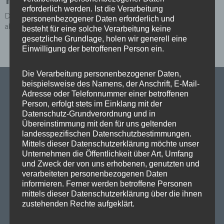
erforderlich werden. Ist die Verarbeitung
Du musst
angemeldet
sein, um einen Kommentar
personenbezogener Daten erforderlich und
abzugeben.
besteht für eine solche Verarbeitung keine
gesetzliche Grundlage, holen wir generell eine
Einwilligung der betroffenen Person ein.
Die Verarbeitung personenbezogener Daten,
beispielsweise des Namens, der Anschrift, E-Mail-
Adresse oder Telefonnummer einer betroffenen
Person, erfolgt stets im Einklang mit der
SPD Links
Datenschutz-Grundverordnung und in
Übereinstimmung mit den für uns geltenden
landesspezifischen Datenschutzbestimmungen.
SPD in Europaparlament
Mittels dieser Datenschutzerklärung möchte unser
Unternehmen die Öffentlichkeit über Art, Umfang
SPD Deutschland
und Zweck der von uns erhobenen, genutzten und
verarbeiteten personenbezogenen Daten
SPD Bundestragsfraktion
informieren. Ferner werden betroffene Personen
SPD Berlin
mittels dieser Datenschutzerklärung über die ihnen
zustehenden Rechte aufgeklärt.
SPD Fraktion Berlin