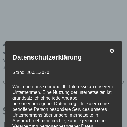
VERANSTALTUNGSORT
Abgeordnetenhaus von Berlin
Datenschutzerklärung
Margot-Friedländer-Platz
Berlin
,
Berlin
10117
Google Karte anzeigen
Stand: 20.01.2020
Bürger*innensprechstunde
Plenum
Wir freuen uns sehr über Ihr Interesse an unserem
Unternehmen. Eine Nutzung der Internetseiten ist
grundsätzlich ohne jede Angabe
personenbezogener Daten möglich. Sofern eine
Schreibe einen
betroffene Person besondere Services unseres
Unternehmens über unsere Internetseite in
Anspruch nehmen möchte, könnte jedoch eine
Kommentar
Verarbeitung personenbezogener Daten