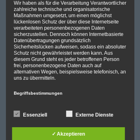
SPD Reinickendorf
Wir haben als für die Verarbeitung Verantwortlicher
zahlreiche technische und organisatorische
SPD Fraktion in der BVV
Maßnahmen umgesetzt, um einen möglichst
lückenlosen Schutz der über diese Internetseite
SPD Berliner Mitte
verarbeiteten personenbezogenen Daten
sicherzustellen. Dennoch können Internetbasierte
Datenübertragungen grundsätzlich
Sicherheitslücken aufweisen, sodass ein absoluter
Wichtige Links
Schutz nicht gewährleistet werden kann. Aus
diesem Grund steht es jeder betroffenen Person
frei, personenbezogene Daten auch auf
SPD in Startseite
alternativen Wegen, beispielsweise telefonisch, an
uns zu übermitteln.
Datenschutzerklärung
Begriffsbestimmungen
Kategorien
Die Datenschutzerklärung beruht auf den
Begrifflichkeiten, die durch den Europäischen
Essenziell
Externe Dienste
Abgeordnetenhaus
Richtlinien- und Verordnungsgeber beim Erlass
der Datenschutz-Grundverordnung (DS-GVO)
Aktuelles
verwendet wurden. Unsere Datenschutzerklärung
✓ Akzeptieren
BER
soll sowohl für die Öffentlichkeit als auch für