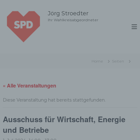
Z
u
Jörg Stroedter
m
Ihr Wahlkreisabgeordneter
I
n
h
a
l
t
Home
Seiten
s
p
r
i
« Alle Veranstaltungen
n
g
Diese Veranstaltung hat bereits stattgefunden.
e
n
Ausschuss für Wirtschaft, Energie
und Betriebe