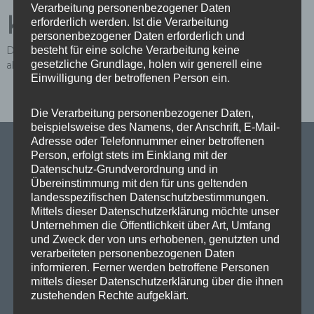
Verarbeitung personenbezogener Daten
Kommentar
erforderlich werden. Ist die Verarbeitung
personenbezogener Daten erforderlich und
besteht für eine solche Verarbeitung keine
Du musst
angemeldet
sein, um einen Kommentar
gesetzliche Grundlage, holen wir generell eine
abzugeben.
Einwilligung der betroffenen Person ein.
Die Verarbeitung personenbezogener Daten,
beispielsweise des Namens, der Anschrift, E-Mail-
Adresse oder Telefonnummer einer betroffenen
Person, erfolgt stets im Einklang mit der
Datenschutz-Grundverordnung und in
Übereinstimmung mit den für uns geltenden
SPD Links
landesspezifischen Datenschutzbestimmungen.
Mittels dieser Datenschutzerklärung möchte unser
SPD in Europaparlament
Unternehmen die Öffentlichkeit über Art, Umfang
und Zweck der von uns erhobenen, genutzten und
SPD Deutschland
verarbeiteten personenbezogenen Daten
informieren. Ferner werden betroffene Personen
SPD Bundestragsfraktion
mittels dieser Datenschutzerklärung über die ihnen
zustehenden Rechte aufgeklärt.
SPD Berlin