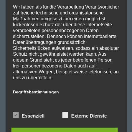
SPD Fraktion Berlin
Wir haben als für die Verarbeitung Verantwortlicher
zahlreiche technische und organisatorische
SPD Reinickendorf
Maßnahmen umgesetzt, um einen möglichst
SPD Fraktion in der BVV
lückenlosen Schutz der über diese Internetseite
verarbeiteten personenbezogenen Daten
SPD Berliner Mitte
sicherzustellen. Dennoch können Internetbasierte
Datenübertragungen grundsätzlich
Sicherheitslücken aufweisen, sodass ein absoluter
Schutz nicht gewährleistet werden kann. Aus
diesem Grund steht es jeder betroffenen Person
Wichtige Links
frei, personenbezogene Daten auch auf
alternativen Wegen, beispielsweise telefonisch, an
uns zu übermitteln.
SPD in Startseite
Datenschutzerklärung
Begriffsbestimmungen
Die Datenschutzerklärung beruht auf den
Kategorien
Begrifflichkeiten, die durch den Europäischen
Essenziell
Externe Dienste
Richtlinien- und Verordnungsgeber beim Erlass
der Datenschutz-Grundverordnung (DS-GVO)
Abgeordnetenhaus
verwendet wurden. Unsere Datenschutzerklärung