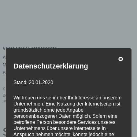
VERANSTALTUNGSORT
Abgeordnetenhaus von Berlin
Margot-Friedländer-Platz
Datenschutzerklärung
Berlin
,
Berlin
10117
Google Karte anzeigen
Stand: 20.01.2020
Unterausschuss für Beteiligungsmanagement
Unterausschuss
Beteiligungsmanagement
und Investitionscontrolling für Bauende
Wir freuen uns sehr über Ihr Interesse an unserem
und -controlling
Beteiligungen
Unternehmen. Eine Nutzung der Internetseiten ist
grundsätzlich ohne jede Angabe
personenbezogener Daten möglich. Sofern eine
betroffene Person besondere Services unseres
Schreibe einen
Unternehmens über unsere Internetseite in
Anspruch nehmen möchte, könnte jedoch eine