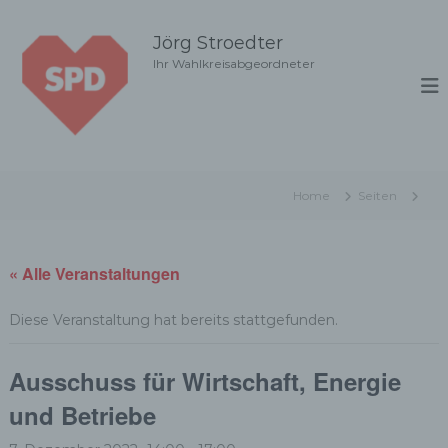
Z
u
Jörg Stroedter
m
Ihr Wahlkreisabgeordneter
I
n
h
a
l
t
Home
Seiten
s
p
r
i
« Alle Veranstaltungen
n
g
Diese Veranstaltung hat bereits stattgefunden.
e
n
Ausschuss für Wirtschaft, Energie
und Betriebe