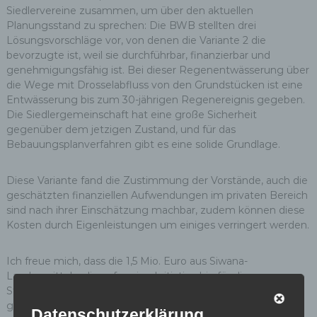
Siedlervereine zusammen, um über den aktuellen
Planungsstand zu sprechen: Die BWB stellten drei
Lösungsvorschläge vor, von denen die Variante 2 die
bevorzugte ist, weil sie durchführbar, finanzierbar und
genehmigungsfähig ist. Bei dieser Regenentwässerung über
die Wege mit Drosselabfluss von den Grundstücken ist eine
Entwässerung bis zum 30-jährigen Regenereignis gegeben.
Die Siedlergemeinschaft hat eine große Sicherheit
gegenüber dem jetzigen Zustand, und für das
Bebauungsplanverfahren gibt es eine solide Grundlage.
Diese Variante fand die Zustimmung der Vorstände, auch die
geschätzten finanziellen Aufwendungen im privaten Bereich
sind nach ihrer Einschätzung machbar, zudem können diese
Kosten durch Eigenleistungen um einiges verringert werden.
Ich freue mich, dass die 1,5 Mio. Euro aus Siwana-
Landesmitteln, die auf meine Initiative hin für die
Starkregenvorsorge in den Mäckeritzwiesen zur Verfügung
gestellt werden, jetzt endlich zur Ertüchtigung des Grabens
Datenschutzerklärung