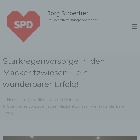
Z
u
Jörg Stroedter
m
Ihr Wahlkreisabgeordneter
I
n
h
a
l
t
Starkregenvorsorge in den
s
p
Mäckeritzwiesen – ein
r
i
wunderbarer Erfolg!
n
g
Home
Aktuelles
Mein Wahlkreis
e
Starkregenvorsorge in den Mäckeritzwiesen – ein wunderbarer
n
Erfolg!