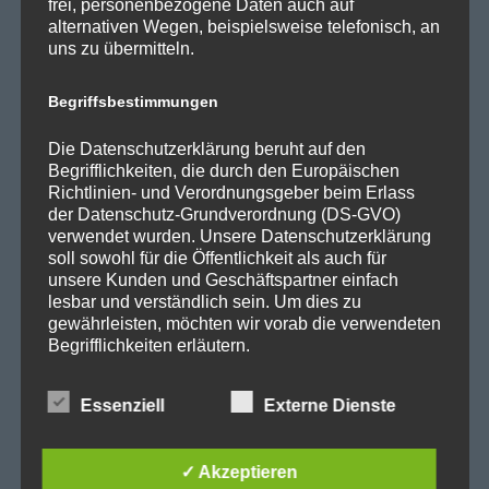
r
frei, personenbezogene Daten auch auf
SPD Links
alternativen Wegen, beispielsweise telefonisch, an
a
uns zu übermitteln.
SPD in Europaparlament
g
Begriffsbestimmungen
SPD Deutschland
s
Die Datenschutzerklärung beruht auf den
SPD Bundestragsfraktion
Begrifflichkeiten, die durch den Europäischen
n
Richtlinien- und Verordnungsgeber beim Erlass
SPD Berlin
der Datenschutz-Grundverordnung (DS-GVO)
verwendet wurden. Unsere Datenschutzerklärung
SPD Fraktion Berlin
a
soll sowohl für die Öffentlichkeit als auch für
SPD Reinickendorf
unsere Kunden und Geschäftspartner einfach
v
lesbar und verständlich sein. Um dies zu
SPD Fraktion in der BVV
gewährleisten, möchten wir vorab die verwendeten
i
Begrifflichkeiten erläutern.
SPD Berliner Mitte
g
Wir verwenden in dieser Datenschutzerklärung
Essenziell
Externe Dienste
unter anderem die folgenden Begriffe:
a
Wichtige Links
✓ Akzeptieren