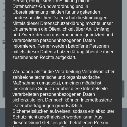
Person, erfolgt stets im Einklang mit der
Auch diese Sitzung war vonseiten der
Datenschutz-Grundverordnung und in
Senatsumweltverwaltung und der Berliner Wasserbetriebe
Übereinstimmung mit den für uns geltenden
wieder sehr gut vorbereitet. Dafür bedanke ich mich
landesspezifischen Datenschutzbestimmungen.
ausdrücklich! Im Vereinshaus des Siedlervereins GEG
Mittels dieser Datenschutzerklärung möchte unser
Singdrosselsteig 4 e.V. waren wir wieder gern zu Gast.
Unternehmen die Öffentlichkeit über Art, Umfang
und Zweck der von uns erhobenen, genutzten und
verarbeiteten personenbezogenen Daten
,
,
,
Aktuelles
Mäckeritzwiesen
Mein Wahlkreis
BwB
informieren. Ferner werden betroffene Personen
,
,
Mäckeritzwiesen
SenUVK
Starkregenvorsorge
mittels dieser Datenschutzerklärung über die ihnen
zustehenden Rechte aufgeklärt.
Wir haben als für die Verarbeitung Verantwortlicher
B
SPD-Fraktion lehnt Privatisierung der Messe Berlin ab
zahlreiche technische und organisatorische
Maßnahmen umgesetzt, um einen möglichst
e
lückenlosen Schutz der über diese Internetseite
Starkregenvorsorge in den Mäckeritzwiesen – Konkrete
Planungsvariante liegt vor
verarbeiteten personenbezogenen Daten
i
sicherzustellen. Dennoch können Internetbasierte
Datenübertragungen grundsätzlich
Sicherheitslücken aufweisen, sodass ein absoluter
t
Schutz nicht gewährleistet werden kann. Aus
diesem Grund steht es jeder betroffenen Person