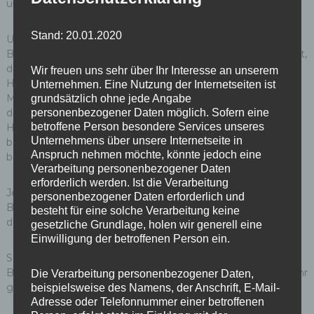
und zur Errichtung des Pumpwerks verwendet werden.
Stand: 20.01.2020
Ulf Wilhelm hat noch am selben Abend zwei Anträge für die
Bezirksverordnetenversammlung in Reinickendorf formuliert,
damit die Unterhaltung der zukünftigen
Wir freuen uns sehr über Ihr Interesse an unserem
Hochwasserschutzanlage im Bereich ehemaliger
Unternehmen. Eine Nutzung der Internetseiten ist
Mäckeritzgraben durch den Bezirk übernommen wird und
grundsätzlich ohne jede Angabe
personenbezogener Daten möglich. Sofern eine
die Unterhaltungskosten dieser zukünftigen
betroffene Person besondere Services unseres
Hochwasserschutzanlage bei künftigen Bezirkshaushalten
Unternehmens über unsere Internetseite in
bei der bezirklichen Zuweisung durch die Finanzverwaltung
Anspruch nehmen möchte, könnte jedoch eine
berücksichtigen werden.
Verarbeitung personenbezogener Daten
erforderlich werden. Ist die Verarbeitung
Jetzt ist das Bezirksamt gefragt, zügig das
personenbezogener Daten erforderlich und
Bebauungsplanverfahren fortzusetzen: bis zur Schließung
besteht für eine solche Verarbeitung keine
des Flughafens Tegel sind es nur noch wenige Wochen!
gesetzliche Grundlage, holen wir generell eine
Einwilligung der betroffenen Person ein.
Staatssekretär Tidow geht von einem Beginn der
Baumaßnahmen Anfang 2021 aus, die Dauer wird auf ein Jahr
Die Verarbeitung personenbezogener Daten,
geschätzt.
beispielsweise des Namens, der Anschrift, E-Mail-
Adresse oder Telefonnummer einer betroffenen