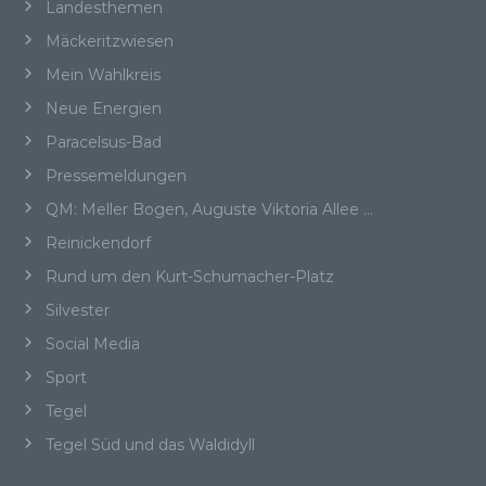
Landesthemen
Betroffene Person ist jede identifizierte oder
Mäckeritzwiesen
identifizierbare natürliche Person, deren
personenbezogene Daten von dem für die
Mein Wahlkreis
Verarbeitung Verantwortlichen verarbeitet
Neue Energien
werden.
Paracelsus-Bad
Pressemeldungen
QM: Meller Bogen, Auguste Viktoria Allee …
c) Verarbeitung
Reinickendorf
Verarbeitung ist jeder mit oder ohne Hilfe
Rund um den Kurt-Schumacher-Platz
automatisierter Verfahren ausgeführte Vorgang
oder jede solche Vorgangsreihe im
Silvester
Zusammenhang mit personenbezogenen Daten
wie das Erheben, das Erfassen, die
Social Media
Organisation, das Ordnen, die Speicherung, die
Sport
Anpassung oder Veränderung, das Auslesen,
das Abfragen, die Verwendung, die Offenlegung
Tegel
durch Übermittlung, Verbreitung oder eine
Tegel Süd und das Waldidyll
andere Form der Bereitstellung, den Abgleich
oder die Verknüpfung, die Einschränkung, das