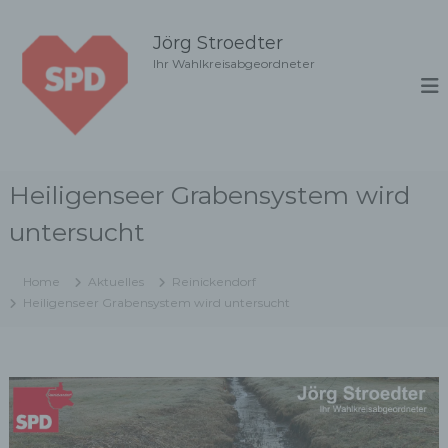
Z
u
Jörg Stroedter
m
Ihr Wahlkreisabgeordneter
I
n
h
a
l
t
Heiligenseer Grabensystem wird
s
p
untersucht
r
i
n
Home
Aktuelles
Reinickendorf
g
Heiligenseer Grabensystem wird untersucht
e
n