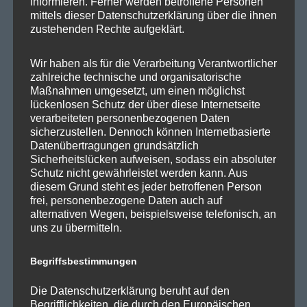
r
informieren. Ferner werden betroffene Personen
SPD Links
mittels dieser Datenschutzerklärung über die ihnen
zustehenden Rechte aufgeklärt.
a
SPD in Europaparlament
g
Wir haben als für die Verarbeitung Verantwortlicher
SPD Deutschland
zahlreiche technische und organisatorische
Maßnahmen umgesetzt, um einen möglichst
s
SPD Bundestragsfraktion
lückenlosen Schutz der über diese Internetseite
verarbeiteten personenbezogenen Daten
SPD Berlin
n
sicherzustellen. Dennoch können Internetbasierte
SPD Fraktion Berlin
Datenübertragungen grundsätzlich
a
Sicherheitslücken aufweisen, sodass ein absoluter
SPD Reinickendorf
Schutz nicht gewährleistet werden kann. Aus
v
diesem Grund steht es jeder betroffenen Person
SPD Fraktion in der BVV
frei, personenbezogene Daten auch auf
alternativen Wegen, beispielsweise telefonisch, an
i
SPD Berliner Mitte
uns zu übermitteln.
g
Begriffsbestimmungen
a
Wichtige Links
Die Datenschutzerklärung beruht auf den
Begrifflichkeiten, die durch den Europäischen