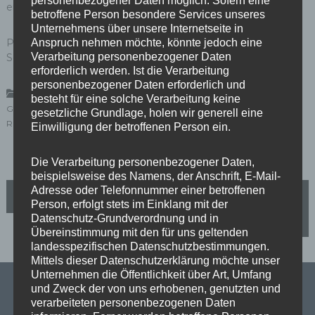
personenbezogener Daten möglich. Sofern eine
erfolgen! “
betroffene Person besondere Services unseres
Unternehmens über unsere Internetseite in
Planungsbüro:
Link
Anspruch nehmen möchte, könnte jedoch eine
Verarbeitung personenbezogener Daten
SenUVK:
Link
erforderlich werden. Ist die Verarbeitung
personenbezogener Daten erforderlich und
,
,
,
Aktuelles
Heiligensee
Pressemeldungen
Reinickendorf
besteht für eine solche Verarbeitung keine
,
,
,
,
,
Gräben
Grabensystem
Havel
Heiligensee
Müller-Kalchreuth
gesetzliche Grundlage, holen wir generell eine
,
Regenentwässerung
SenUVK
Einwilligung der betroffenen Person ein.
Die Verarbeitung personenbezogener Daten,
beispielsweise des Namens, der Anschrift, E-Mail-
B
Adresse oder Telefonnummer einer betroffenen
Mäckeritzwiesen: Bebauungsplanverfahren soll
weitergehen
Person, erfolgt stets im Einklang mit der
Datenschutz-Grundverordnung und in
e
Böllern wird endlich eingeschränkt!
Übereinstimmung mit den für uns geltenden
landesspezifischen Datenschutzbestimmungen.
i
Mittels dieser Datenschutzerklärung möchte unser
Unternehmen die Öffentlichkeit über Art, Umfang
t
und Zweck der von uns erhobenen, genutzten und
verarbeiteten personenbezogenen Daten