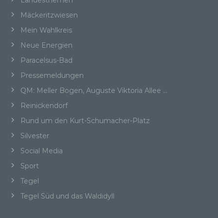
Landesthemen
insbesondere mittels Zuordnung zu einer
Mäckeritzwiesen
Kennung wie einem Namen, zu einer
Kennnummer, zu Standortdaten, zu einer
Mein Wahlkreis
Online-Kennung oder zu einem oder mehreren
Neue Energien
besonderen Merkmalen, die Ausdruck der
physischen, physiologischen, genetischen,
Paracelsus-Bad
psychischen, wirtschaftlichen, kulturellen oder
Pressemeldungen
sozialen Identität dieser natürlichen Person
sind, identifiziert werden kann.
QM: Meller Bogen, Auguste Viktoria Allee …
Reinickendorf
Rund um den Kurt-Schumacher-Platz
b) betroffene Person
Silvester
Social Media
Betroffene Person ist jede identifizierte oder
identifizierbare natürliche Person, deren
Sport
personenbezogene Daten von dem für die
Verarbeitung Verantwortlichen verarbeitet
Tegel
werden.
Tegel Süd und das Waldidyll