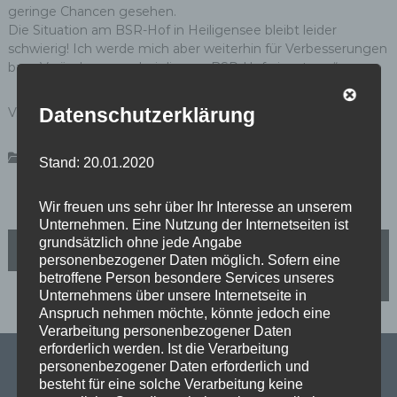
geringe Chancen gesehen.
Die Situation am BSR-Hof in Heiligensee bleibt leider
schwierig! Ich werde mich aber weiterhin für Verbesserungen
bzw. Veränderungen bei diesem BSR-Hof einsetzen.“
Datenschutzerklärung
V.i.S.d.P.: Jörg Stroedter, MdA
,
,
Aktuelles
Heiligensee
Pressemeldungen
Stand: 20.01.2020
Wir freuen uns sehr über Ihr Interesse an unserem
Unternehmen. Eine Nutzung der Internetseiten ist
B
grundsätzlich ohne jede Angabe
Beteiligungsausschuss am 19.09.2019: Entspannte
Spannung
personenbezogener Daten möglich. Sofern eine
betroffene Person besondere Services unseres
e
Konzeptverfahren für das Strandbad Tegel gestartet
Unternehmens über unsere Internetseite in
Anspruch nehmen möchte, könnte jedoch eine
i
Verarbeitung personenbezogener Daten
erforderlich werden. Ist die Verarbeitung
t
personenbezogener Daten erforderlich und
besteht für eine solche Verarbeitung keine