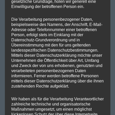
r
gesetzliche Grundlage, holen wir generell eine
SPD Links
Einwilligung der betroffenen Person ein.
a
SPD in Europaparlament
Die Verarbeitung personenbezogener Daten,
g
beispielsweise des Namens, der Anschrift, E-Mail-
SPD Deutschland
Adresse oder Telefonnummer einer betroffenen
Person, erfolgt stets im Einklang mit der
s
SPD Bundestragsfraktion
Datenschutz-Grundverordnung und in
Übereinstimmung mit den für uns geltenden
SPD Berlin
n
landesspezifischen Datenschutzbestimmungen.
SPD Fraktion Berlin
Mittels dieser Datenschutzerklärung möchte unser
a
Unternehmen die Öffentlichkeit über Art, Umfang
SPD Reinickendorf
und Zweck der von uns erhobenen, genutzten und
v
verarbeiteten personenbezogenen Daten
SPD Fraktion in der BVV
informieren. Ferner werden betroffene Personen
mittels dieser Datenschutzerklärung über die ihnen
i
SPD Berliner Mitte
zustehenden Rechte aufgeklärt.
g
Wir haben als für die Verarbeitung Verantwortlicher
zahlreiche technische und organisatorische
a
Wichtige Links
Maßnahmen umgesetzt, um einen möglichst
lückenlosen Schutz der über diese Internetseite