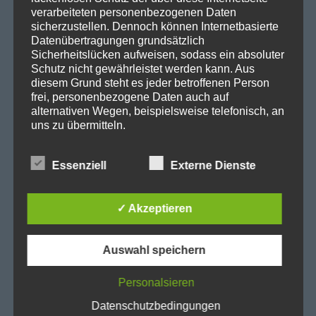
t
verarbeiteten personenbezogenen Daten
SPD in Startseite
sicherzustellen. Dennoch können Internetbasierte
i
Datenschutzerklärung
Datenübertragungen grundsätzlich
Sicherheitslücken aufweisen, sodass ein absoluter
o
Schutz nicht gewährleistet werden kann. Aus
diesem Grund steht es jeder betroffenen Person
Kategorien
frei, personenbezogene Daten auch auf
n
alternativen Wegen, beispielsweise telefonisch, an
Abgeordnetenhaus
uns zu übermitteln.
Aktuelles
Begriffsbestimmungen
BER
Essenziell
Externe Dienste
BER II
Die Datenschutzerklärung beruht auf den
Begrifflichkeiten, die durch den Europäischen
✓ Akzeptieren
Beteiligungsausschuss
Richtlinien- und Verordnungsgeber beim Erlass
Cité Guynemer und Holzhauser Straße
der Datenschutz-Grundverordnung (DS-GVO)
verwendet wurden. Unsere Datenschutzerklärung
Auswahl speichern
Cité Pasteur
soll sowohl für die Öffentlichkeit als auch für
Heiligensee
unsere Kunden und Geschäftspartner einfach
Personalsieren
lesbar und verständlich sein. Um dies zu
Kleingärten
gewährleisten, möchten wir vorab die verwendeten
Datenschutzbedingungen