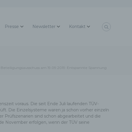
Presse
Newsletter
Kontakt
Beteiligungsausschuss am 19.09.2019: Entspannte Spannung
szeit voraus. Die seit Ende Juli laufenden TÜV-
üft. Die Einzelsysteme waren ja schon vorher einzeln
r Prüfszenarien sind schon abgearbeitet und die
nde November erfolgen, wenn der TÜV seine