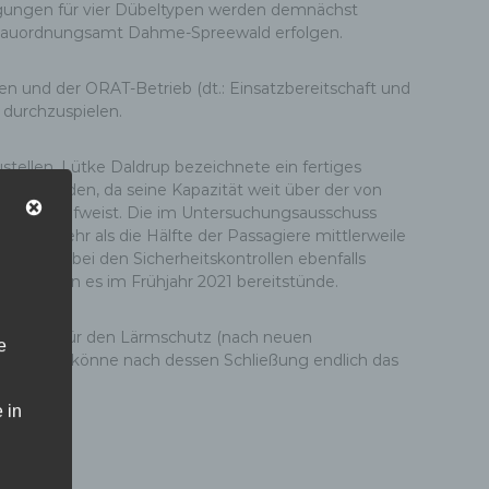
igungen für vier Dübeltypen werden demnächst
as Bauordnungsamt Dahme-Spreewald erfolgen.
en und der ORAT-Betrieb (dt.: Einsatzbereitschaft und
 durchzuspielen.
ustellen. Lütke Daldrup bezeichnete ein fertiges
ssen werden, da seine Kapazität weit über der von
wegungen aufweist. Die im Untersuchungsausschuss
, da mehr als die Hälfte der Passagiere mittlerweile
Technik bei den Sicherheitskontrollen ebenfalls
schön, wenn es im Frühjahr 2021 bereitstünde.
 Kosten für den Lärmschutz (nach neuen
e
afen Tegel könne nach dessen Schließung endlich das
 in