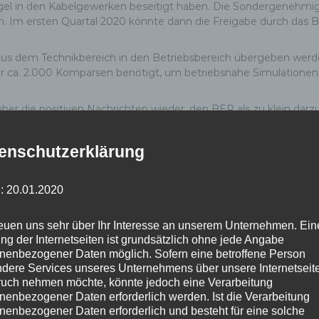
ängel in den Kabelgewerken beseitigt haben. Die Sondergenehm
lten. Im ersten Quartal 2020 könnte dann die Freigabe durch d
u aus dem Technikbereich in den Betriebsbereich übergeben werd
r ca. 2.000 Komparsen benötigt, um betriebsnahe Simulationen
über die positiven Nachrichten wieder, den BER als zu klein darz
auch ohne das neue Terminal 2 ans Netz gehen und Tegel geschlo
 des Winterflugplans, der bis zu einem Drittel weniger Flugbe
enschutzerklärung
zu geringer Anzahl von Schaltern sieht der Flughafenchef nicht
ie Tickets aus dem Internet ausdrucken. Außerdem habe sich die 
ung erfolgt. Man brauche das T2 also nicht sofort, aber es wäre 
: 20.01.2020
 zwei bis drei Schüben erfolgen. Abgesehen von den immensen
reuen uns sehr über Ihr Interesse an unserem Unternehmen. Ein
iarde Euro für Instandsetzung bei einem Weiterbetrieb des Flugh
ng der Internetseiten ist grundsätzlich ohne jede Angabe
 für einen Innovationsschub für Berlin sorgen.
nenbezogener Daten möglich. Sofern eine betroffene Person
dere Services unseres Unternehmens über unsere Internetseite
uch nehmen möchte, könnte jedoch eine Verarbeitung
nenbezogener Daten erforderlich werden. Ist die Verarbeitung
nenbezogener Daten erforderlich und besteht für eine solche