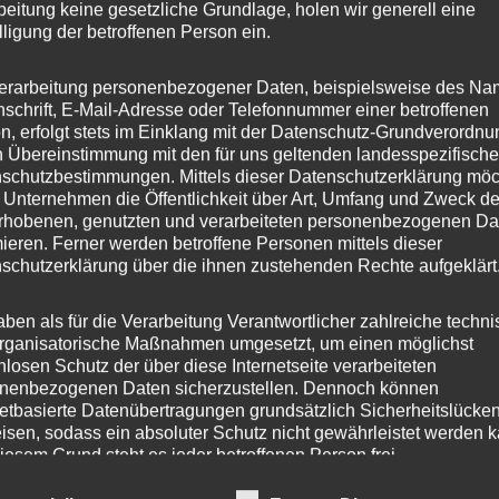
beitung keine gesetzliche Grundlage, holen wir generell eine
lligung der betroffenen Person ein.
erarbeitung personenbezogener Daten, beispielsweise des Na
nschrift, E-Mail-Adresse oder Telefonnummer einer betroffenen
n, erfolgt stets im Einklang mit der Datenschutz-Grundverordnu
n Übereinstimmung mit den für uns geltenden landesspezifisch
schutzbestimmungen. Mittels dieser Datenschutzerklärung mö
 Unternehmen die Öffentlichkeit über Art, Umfang und Zweck de
chtige Links
Newsletter
rhobenen, genutzten und verarbeiteten personenbezogenen Da
mieren. Ferner werden betroffene Personen mittels dieser
schutzerklärung über die ihnen zustehenden Rechte aufgeklärt
 Startseite
Anmelden
schutzerklärung
aben als für die Verarbeitung Verantwortlicher zahlreiche techn
rganisatorische Maßnahmen umgesetzt, um einen möglichst
nlosen Schutz der über diese Internetseite verarbeiteten
egorien
nenbezogenen Daten sicherzustellen. Dennoch können
netbasierte Datenübertragungen grundsätzlich Sicherheitslücke
isen, sodass ein absoluter Schutz nicht gewährleistet werden k
rdnetenhaus
iesem Grund steht es jeder betroffenen Person frei,
nenbezogene Daten auch auf alternativen Wegen, beispielswe
les