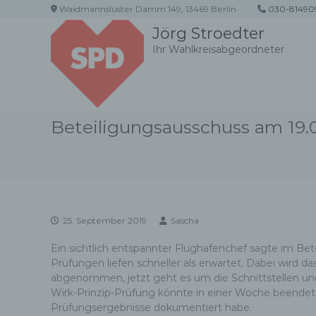
Z
Waidmannsluster Damm 149, 13469 Berlin
030-81490
u
Jörg Stroedter
m
Ihr Wahlkreisabgeordneter
I
n
h
a
l
Beteiligungsausschuss am 19.
t
s
p
r
i
n
g
25. September 2019
Sascha
e
n
Ein sichtlich entspannter Flughafenchef sagte im Be
Prüfungen liefen schneller als erwartet. Dabei wird 
abgenommen, jetzt geht es um die Schnittstellen und
Wirk-Prinzip-Prüfung könnte in einer Woche beende
Prüfungsergebnisse dokumentiert habe.