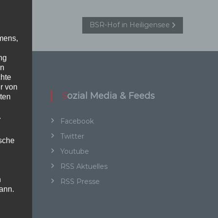
BSR-Hof in Heiligensee
mens,
ng
en
chte
r von
Sozial Media & Feeds
ten
.
Facebook
Twitter
ische
Youtube
RSS Aktuelles
n
RSS Presse
ann.
ise