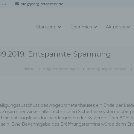
920
info@joerg-stroedter.de
Startseite
Über mich
Aktuelles
09.2019: Entspannte Spannung
Home
Abgeordnetenhaus
Beteiligungsausschuss
teiligungsausschuss des Abgeordnetenhauses ein Ende der Leiden
das Zusammenwirken aller technischen Sicherheitssysteme überpr
 ein reibungsloses Ineinandergreifen der Systeme. Über 80% de
t sein. Eine Bekanntgabe des Eröffnungstermins würde dann E