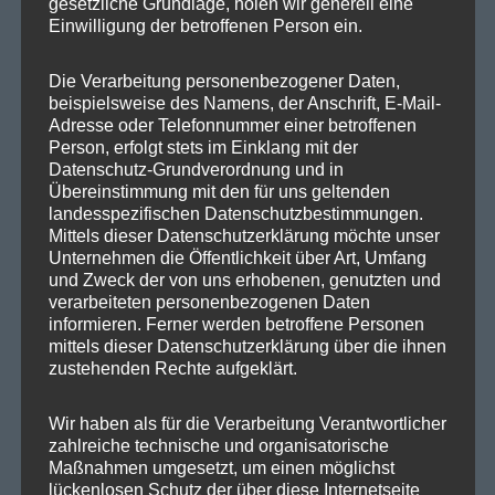
gesetzliche Grundlage, holen wir generell eine
SPD Links
Einwilligung der betroffenen Person ein.
SPD in Europaparlament
Die Verarbeitung personenbezogener Daten,
beispielsweise des Namens, der Anschrift, E-Mail-
SPD Deutschland
Adresse oder Telefonnummer einer betroffenen
Person, erfolgt stets im Einklang mit der
SPD Bundestragsfraktion
Datenschutz-Grundverordnung und in
SPD Berlin
Übereinstimmung mit den für uns geltenden
landesspezifischen Datenschutzbestimmungen.
SPD Fraktion Berlin
Mittels dieser Datenschutzerklärung möchte unser
Unternehmen die Öffentlichkeit über Art, Umfang
SPD Reinickendorf
und Zweck der von uns erhobenen, genutzten und
verarbeiteten personenbezogenen Daten
SPD Fraktion in der BVV
informieren. Ferner werden betroffene Personen
SPD Berliner Mitte
mittels dieser Datenschutzerklärung über die ihnen
zustehenden Rechte aufgeklärt.
Wir haben als für die Verarbeitung Verantwortlicher
zahlreiche technische und organisatorische
Wichtige Links
Maßnahmen umgesetzt, um einen möglichst
lückenlosen Schutz der über diese Internetseite