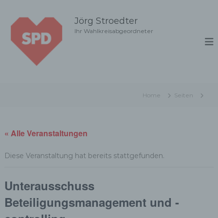
Z
u
Jörg Stroedter
m
Ihr Wahlkreisabgeordneter
I
n
h
a
l
t
Home
Seiten
s
p
r
i
« Alle Veranstaltungen
n
g
Diese Veranstaltung hat bereits stattgefunden.
e
n
Unterausschuss
Beteiligungsmanagement und -