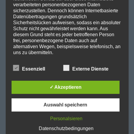
SPD in Startseite
verarbeiteten personenbezogenen Daten
sicherzustellen. Dennoch können Internetbasierte
Datenschutzerklärung
Datenübertragungen grundsätzlich
Sicherheitslücken aufweisen, sodass ein absoluter
Schutz nicht gewährleistet werden kann. Aus
Kategorien
diesem Grund steht es jeder betroffenen Person
frei, personenbezogene Daten auch auf
alternativen Wegen, beispielsweise telefonisch, an
Abgeordnetenhaus
uns zu übermitteln.
Aktuelles
Begriffsbestimmungen
BER
Essenziell
Externe Dienste
BER II
Die Datenschutzerklärung beruht auf den
Begrifflichkeiten, die durch den Europäischen
Beteiligungsausschuss
✓ Akzeptieren
Richtlinien- und Verordnungsgeber beim Erlass
Cité Guynemer und Holzhauser Straße
der Datenschutz-Grundverordnung (DS-GVO)
verwendet wurden. Unsere Datenschutzerklärung
Auswahl speichern
Cité Pasteur
soll sowohl für die Öffentlichkeit als auch für
Heiligensee
unsere Kunden und Geschäftspartner einfach
Personalsieren
lesbar und verständlich sein. Um dies zu
Kleingärten
gewährleisten, möchten wir vorab die verwendeten
Datenschutzbedingungen
Landesthemen
Begrifflichkeiten erläutern.