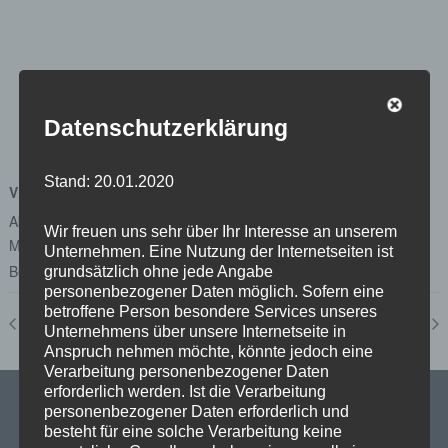
Datenschutzerklärung
Stand: 20.01.2020
VERANSTALTUNGSORT
Abgeordnetenhaus von Berlin
Wir freuen uns sehr über Ihr Interesse an unserem
Margot-Friedländer-Platz
Unternehmen. Eine Nutzung der Internetseiten ist
Berlin
,
Berlin
10117
Google Karte anzeigen
grundsätzlich ohne jede Angabe
personenbezogener Daten möglich. Sofern eine
betroffene Person besondere Services unseres
Plenum
Ausschuss für Wirtschaft, Energie und Betriebe
Unternehmens über unsere Internetseite in
Anspruch nehmen möchte, könnte jedoch eine
Verarbeitung personenbezogener Daten
erforderlich werden. Ist die Verarbeitung
personenbezogener Daten erforderlich und
besteht für eine solche Verarbeitung keine