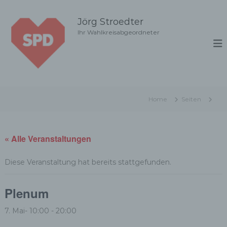
Z
u
Jörg Stroedter
m
Ihr Wahlkreisabgeordneter
I
n
h
a
l
t
Home
Seiten
s
p
r
i
« Alle Veranstaltungen
n
g
Diese Veranstaltung hat bereits stattgefunden.
e
n
Plenum
7. Mai- 10:00
-
20:00