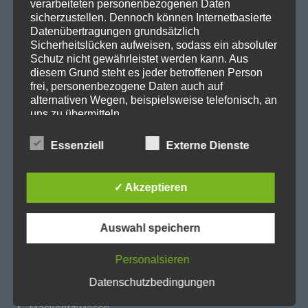
verarbeiteten personenbezogenen Daten
Datenschutzerklärung
sicherzustellen. Dennoch können Internetbasierte
Datenübertragungen grundsätzlich
Sicherheitslücken aufweisen, sodass ein absoluter
Kategorien
Schutz nicht gewährleistet werden kann. Aus
diesem Grund steht es jeder betroffenen Person
frei, personenbezogene Daten auch auf
Abgeordnetenhaus
alternativen Wegen, beispielsweise telefonisch, an
uns zu übermitteln.
Aktuelles
BER
Essenziell
Externe Dienste
Begriffsbestimmungen
BER II
Die Datenschutzerklärung beruht auf den
Beteiligungsausschuss
✓ Akzeptieren
Begrifflichkeiten, die durch den Europäischen
Cité Guynemer und Holzhauser Straße
Richtlinien- und Verordnungsgeber beim Erlass
der Datenschutz-Grundverordnung (DS-GVO)
Cité Pasteur
Auswahl speichern
verwendet wurden. Unsere Datenschutzerklärung
Heiligensee
soll sowohl für die Öffentlichkeit als auch für
unsere Kunden und Geschäftspartner einfach
Personalsieren
Kleingärten
lesbar und verständlich sein. Um dies zu
Datenschutzbedingungen
Landesthemen
gewährleisten, möchten wir vorab die verwendeten
Begrifflichkeiten erläutern.