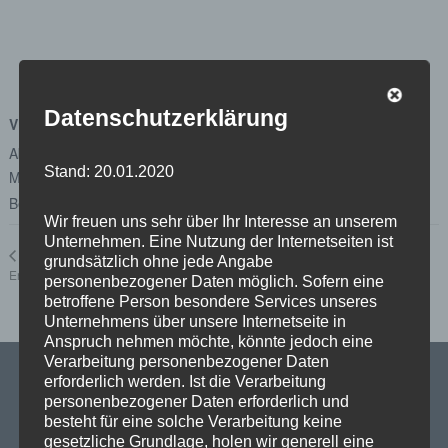
Datenschutzerklärung
VERANSTALTUNGSORT
Abgeordnetenhaus von Berlin
Stand: 20.01.2020
Margot-Friedländer-Platz
Berlin
,
Berlin
10117
Google Karte anzeigen
Wir freuen uns sehr über Ihr Interesse an unserem
Unternehmen. Eine Nutzung der Internetseiten ist
Unterausschuss
Ausschuss für Wirtschaft,
grundsätzlich ohne jede Angabe
Energie und Betriebe
Beteiligungsmanagement und -controlling
personenbezogener Daten möglich. Sofern eine
betroffene Person besondere Services unseres
Unternehmens über unsere Internetseite in
Anspruch nehmen möchte, könnte jedoch eine
Verarbeitung personenbezogener Daten
erforderlich werden. Ist die Verarbeitung
personenbezogener Daten erforderlich und
besteht für eine solche Verarbeitung keine
SPD Links
gesetzliche Grundlage, holen wir generell eine