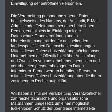
Einwilligung der betroffenen Person ein.
SPD in Europaparlament
Die Verarbeitung personenbezogener Daten,
SPD Deutschland
beispielsweise des Namens, der Anschrift, E-Mail-
Adresse oder Telefonnummer einer betroffenen
SPD Bundestragsfraktion
Person, erfolgt stets im Einklang mit der
Datenschutz-Grundverordnung und in
SPD Berlin
Übereinstimmung mit den für uns geltenden
SPD Fraktion Berlin
landesspezifischen Datenschutzbestimmungen.
Mittels dieser Datenschutzerklärung möchte unser
SPD Reinickendorf
Unternehmen die Öffentlichkeit über Art, Umfang
und Zweck der von uns erhobenen, genutzten und
SPD Fraktion in der BVV
verarbeiteten personenbezogenen Daten
informieren. Ferner werden betroffene Personen
SPD Berliner Mitte
mittels dieser Datenschutzerklärung über die ihnen
zustehenden Rechte aufgeklärt.
Wir haben als für die Verarbeitung Verantwortlicher
Wichtige Links
zahlreiche technische und organisatorische
Maßnahmen umgesetzt, um einen möglichst
lückenlosen Schutz der über diese Internetseite
SPD in Startseite