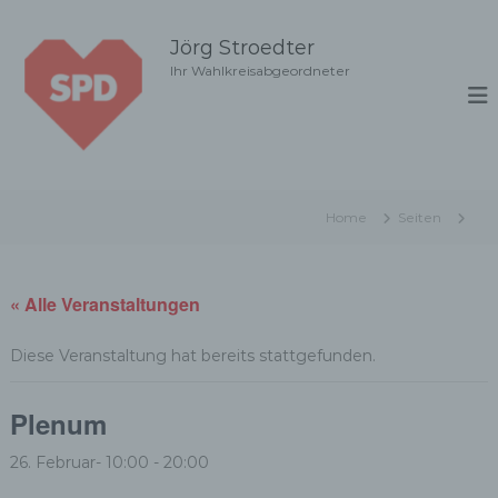
Z
u
Jörg Stroedter
m
Ihr Wahlkreisabgeordneter
I
n
h
a
l
t
Home
Seiten
s
p
r
i
« Alle Veranstaltungen
n
g
Diese Veranstaltung hat bereits stattgefunden.
e
n
Plenum
26. Februar- 10:00
-
20:00