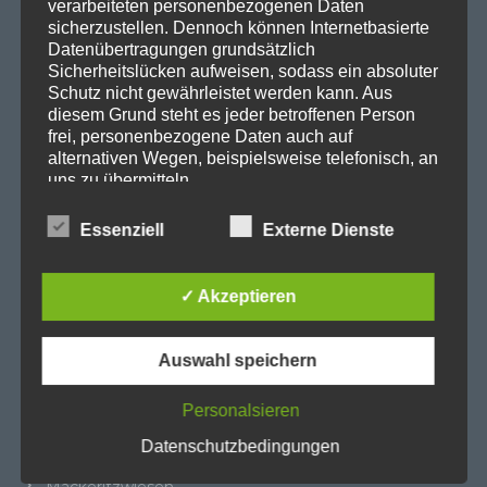
verarbeiteten personenbezogenen Daten
Datenschutzerklärung
sicherzustellen. Dennoch können Internetbasierte
Datenübertragungen grundsätzlich
Sicherheitslücken aufweisen, sodass ein absoluter
Kategorien
Schutz nicht gewährleistet werden kann. Aus
diesem Grund steht es jeder betroffenen Person
frei, personenbezogene Daten auch auf
Abgeordnetenhaus
alternativen Wegen, beispielsweise telefonisch, an
uns zu übermitteln.
Aktuelles
BER
Essenziell
Externe Dienste
Begriffsbestimmungen
BER II
Die Datenschutzerklärung beruht auf den
Beteiligungsausschuss
✓ Akzeptieren
Begrifflichkeiten, die durch den Europäischen
Cité Guynemer und Holzhauser Straße
Richtlinien- und Verordnungsgeber beim Erlass
der Datenschutz-Grundverordnung (DS-GVO)
Cité Pasteur
Auswahl speichern
verwendet wurden. Unsere Datenschutzerklärung
Heiligensee
soll sowohl für die Öffentlichkeit als auch für
unsere Kunden und Geschäftspartner einfach
Personalsieren
Kleingärten
lesbar und verständlich sein. Um dies zu
Datenschutzbedingungen
Landesthemen
gewährleisten, möchten wir vorab die verwendeten
Begrifflichkeiten erläutern.