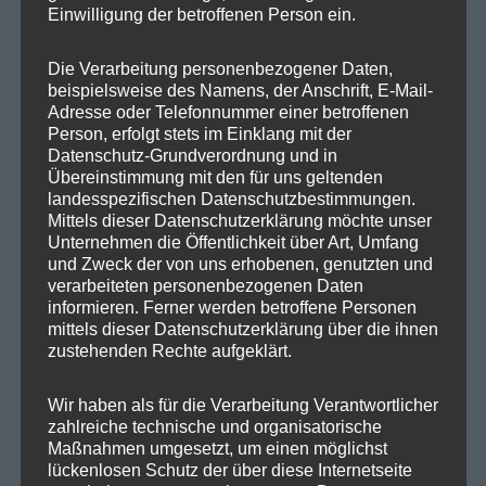
Einwilligung der betroffenen Person ein.
SPD in Europaparlament
Die Verarbeitung personenbezogener Daten,
SPD Deutschland
beispielsweise des Namens, der Anschrift, E-Mail-
Adresse oder Telefonnummer einer betroffenen
SPD Bundestragsfraktion
Person, erfolgt stets im Einklang mit der
Datenschutz-Grundverordnung und in
SPD Berlin
Übereinstimmung mit den für uns geltenden
SPD Fraktion Berlin
landesspezifischen Datenschutzbestimmungen.
Mittels dieser Datenschutzerklärung möchte unser
SPD Reinickendorf
Unternehmen die Öffentlichkeit über Art, Umfang
und Zweck der von uns erhobenen, genutzten und
SPD Fraktion in der BVV
verarbeiteten personenbezogenen Daten
informieren. Ferner werden betroffene Personen
SPD Berliner Mitte
mittels dieser Datenschutzerklärung über die ihnen
zustehenden Rechte aufgeklärt.
Wir haben als für die Verarbeitung Verantwortlicher
Wichtige Links
zahlreiche technische und organisatorische
Maßnahmen umgesetzt, um einen möglichst
lückenlosen Schutz der über diese Internetseite
SPD in Startseite