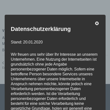
Datenschutzerklärung
VERANSTALTUNGSORT
Abgeordnetenhaus von Berlin
Stand: 20.01.2020
Margot-Friedländer-Platz
Berlin
,
Berlin
10117
Google Karte anzeigen
Wir freuen uns sehr über Ihr Interesse an unserem
Unternehmen. Eine Nutzung der Internetseiten ist
Unterausschuss
Ausschuss für Wirtschaft,
grundsätzlich ohne jede Angabe
Energie und Betriebe
Beteiligungsmanagement und -controlling
personenbezogener Daten möglich. Sofern eine
betroffene Person besondere Services unseres
Unternehmens über unsere Internetseite in
Anspruch nehmen möchte, könnte jedoch eine
Verarbeitung personenbezogener Daten
erforderlich werden. Ist die Verarbeitung
personenbezogener Daten erforderlich und
besteht für eine solche Verarbeitung keine
SPD Links
gesetzliche Grundlage, holen wir generell eine