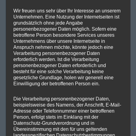
SPD Bundestragsfraktion
Wir freuen uns sehr über Ihr Interesse an unserem
Unternehmen. Eine Nutzung der Internetseiten ist
SPD Berlin
grundsätzlich ohne jede Angabe
personenbezogener Daten möglich. Sofern eine
SPD Fraktion Berlin
betroffene Person besondere Services unseres
SPD Reinickendorf
Unternehmens über unsere Internetseite in
Anspruch nehmen möchte, könnte jedoch eine
SPD Fraktion in der BVV
Verarbeitung personenbezogener Daten
erforderlich werden. Ist die Verarbeitung
SPD Berliner Mitte
personenbezogener Daten erforderlich und
besteht für eine solche Verarbeitung keine
gesetzliche Grundlage, holen wir generell eine
Einwilligung der betroffenen Person ein.
Wichtige Links
Die Verarbeitung personenbezogener Daten,
beispielsweise des Namens, der Anschrift, E-Mail-
SPD in Startseite
Adresse oder Telefonnummer einer betroffenen
Datenschutzerklärung
Person, erfolgt stets im Einklang mit der
Datenschutz-Grundverordnung und in
Übereinstimmung mit den für uns geltenden
landesspezifischen Datenschutzbestimmungen.