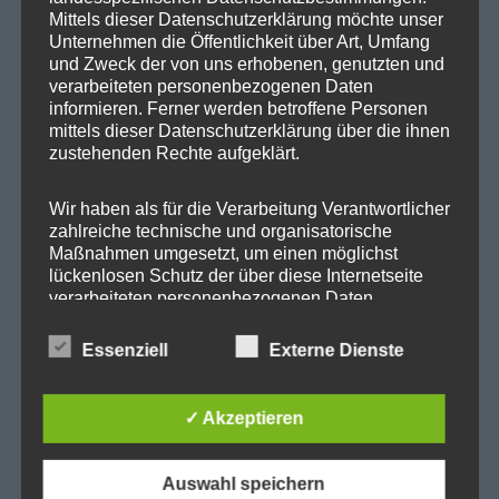
Kategorien
Mittels dieser Datenschutzerklärung möchte unser
Unternehmen die Öffentlichkeit über Art, Umfang
Abgeordnetenhaus
und Zweck der von uns erhobenen, genutzten und
verarbeiteten personenbezogenen Daten
Aktuelles
informieren. Ferner werden betroffene Personen
BER
mittels dieser Datenschutzerklärung über die ihnen
zustehenden Rechte aufgeklärt.
BER II
Beteiligungsausschuss
Wir haben als für die Verarbeitung Verantwortlicher
zahlreiche technische und organisatorische
Cité Guynemer und Holzhauser Straße
Maßnahmen umgesetzt, um einen möglichst
Cité Pasteur
lückenlosen Schutz der über diese Internetseite
verarbeiteten personenbezogenen Daten
Heiligensee
sicherzustellen. Dennoch können Internetbasierte
Kleingärten
Datenübertragungen grundsätzlich
Essenziell
Externe Dienste
Sicherheitslücken aufweisen, sodass ein absoluter
Landesthemen
Schutz nicht gewährleistet werden kann. Aus
Mäckeritzwiesen
diesem Grund steht es jeder betroffenen Person
✓ Akzeptieren
frei, personenbezogene Daten auch auf
Mein Wahlkreis
alternativen Wegen, beispielsweise telefonisch, an
Neue Energien
uns zu übermitteln.
Auswahl speichern