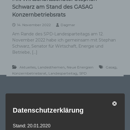
Schwarz am Stand des GASAG
Konzernbetriebsrats
14. November 2022
Dagmar
Am Rande des SPD-Landesparteitags am 12.
November 2022 habe ich gemeinsam mit Stephan
Schwarz, Senator für Wirtschaft, Energie und
Betriebe, […]
,
,
,
Aktuelles
Landesthemen
Neue Energien
Gasag
,
,
Konzernbetriebsrat
Landesparteitag
SPD
SPD Links
Datenschutzerklärung
SPD in Europaparlament
Stand: 20.01.2020
SPD Deutschland