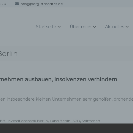
920
info@joerg-stroedter.de
Startseite
Über mich
Aktuelles
erlin
ternehmen ausbauen, Insolvenzen verhindern
ben insbesondere kleinen Unternehmen sehr geholfen, drohend
,
,
,
,
IBB
Investitionsbank Berlin
Land Berlin
SPD
Wirtschaft