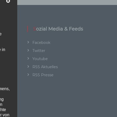
Sozial Media & Feeds
e
Facebook
 in
Twitter
Youtube
RSS Aktuelles
RSS Presse
mens,
ng
en
chte
r von