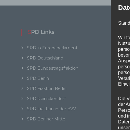
Dat
Stand
SPD Links
Wi
Wir f
Nutzu
SPD in Europaparlament
SPD in
perso
beson
SPD Deutschland
Daten
Anspr
perso
SPD Bundestragsfraktion
perso
Kat
SPD Berlin
Verar
Einwi
SPD Fraktion Berlin
Abgeo
SPD Reinickendorf
Die V
Aktuel
der A
SPD Fraktion in der BVV
BER
Perso
und i
SPD Berliner Mitte
BER I
Daten
unser
Beteil