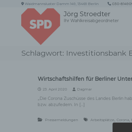
Z
Waidmannsluster Damm 149, 13469 Berlin
030-81490
u
Jörg Stroedter
m
Ihr Wahlkreisabgeordneter
I
n
h
a
l
Schlagwort:
Investitionsbank B
t
s
p
r
i
Wirtschaftshilfen für Berliner Un
n
g
23. April 2020
Dagmar
e
„Die Corona Zuschüsse des Landes Berlin ha
n
bzw. abzufedern. In […]
,
,
Pressemeldungen
Arbeitsplätze
Corona