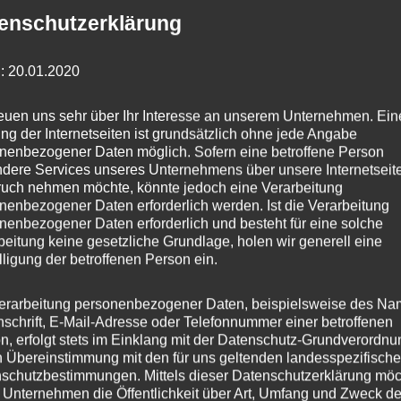
enschutzerklärung
: 20.01.2020
chtige Links
Newsletter
reuen uns sehr über Ihr Interesse an unserem Unternehmen. Ein
ng der Internetseiten ist grundsätzlich ohne jede Angabe
 Startseite
Anmelden
nenbezogener Daten möglich. Sofern eine betroffene Person
dere Services unseres Unternehmens über unsere Internetseite
schutzerklärung
uch nehmen möchte, könnte jedoch eine Verarbeitung
nenbezogener Daten erforderlich werden. Ist die Verarbeitung
nenbezogener Daten erforderlich und besteht für eine solche
egorien
beitung keine gesetzliche Grundlage, holen wir generell eine
lligung der betroffenen Person ein.
rdnetenhaus
erarbeitung personenbezogener Daten, beispielsweise des Na
les
nschrift, E-Mail-Adresse oder Telefonnummer einer betroffenen
n, erfolgt stets im Einklang mit der Datenschutz-Grundverordnu
n Übereinstimmung mit den für uns geltenden landesspezifisch
I
schutzbestimmungen. Mittels dieser Datenschutzerklärung mö
 Unternehmen die Öffentlichkeit über Art, Umfang und Zweck de
igungsausschuss