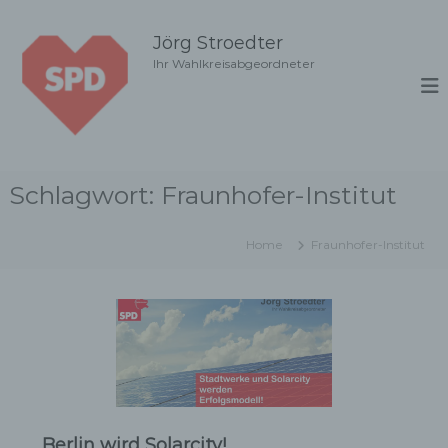
Z
u
Jörg Stroedter
m
Ihr Wahlkreisabgeordneter
I
n
h
a
l
t
Schlagwort:
Fraunhofer-Institut
s
p
r
Home
Fraunhofer-Institut
i
n
g
e
n
Berlin wird Solarcity!