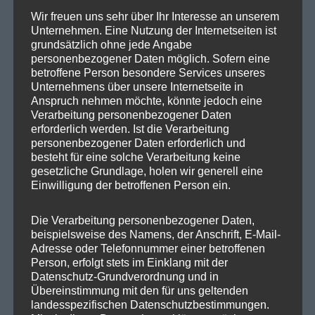
Wir freuen uns sehr über Ihr Interesse an unserem
SPD Berlin
Unternehmen. Eine Nutzung der Internetseiten ist
SPD Fraktion Berlin
grundsätzlich ohne jede Angabe
personenbezogener Daten möglich. Sofern eine
SPD Reinickendorf
betroffene Person besondere Services unseres
Unternehmens über unsere Internetseite in
SPD Fraktion in der BVV
Anspruch nehmen möchte, könnte jedoch eine
Verarbeitung personenbezogener Daten
SPD Berliner Mitte
erforderlich werden. Ist die Verarbeitung
personenbezogener Daten erforderlich und
besteht für eine solche Verarbeitung keine
gesetzliche Grundlage, holen wir generell eine
Wichtige Links
Einwilligung der betroffenen Person ein.
Die Verarbeitung personenbezogener Daten,
SPD in Startseite
beispielsweise des Namens, der Anschrift, E-Mail-
Datenschutzerklärung
Adresse oder Telefonnummer einer betroffenen
Person, erfolgt stets im Einklang mit der
Datenschutz-Grundverordnung und in
Übereinstimmung mit den für uns geltenden
Kategorien
landesspezifischen Datenschutzbestimmungen.