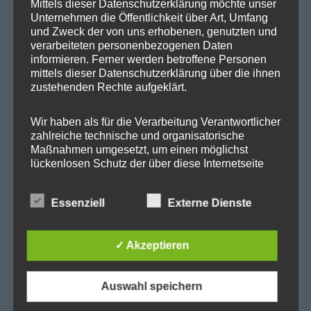
Mittels dieser Datenschutzerklärung möchte unser
Abgeordnetenhaus
Unternehmen die Öffentlichkeit über Art, Umfang
und Zweck der von uns erhobenen, genutzten und
Aktuelles
verarbeiteten personenbezogenen Daten
BER
informieren. Ferner werden betroffene Personen
mittels dieser Datenschutzerklärung über die ihnen
BER II
zustehenden Rechte aufgeklärt.
Beteiligungsausschuss
Cité Guynemer und Holzhauser Straße
Wir haben als für die Verarbeitung Verantwortlicher
zahlreiche technische und organisatorische
Cité Pasteur
Maßnahmen umgesetzt, um einen möglichst
lückenlosen Schutz der über diese Internetseite
Heiligensee
verarbeiteten personenbezogenen Daten
Kleingärten
sicherzustellen. Dennoch können Internetbasierte
Essenziell
Externe Dienste
Datenübertragungen grundsätzlich
Landesthemen
Sicherheitslücken aufweisen, sodass ein absoluter
Mäckeritzwiesen
Schutz nicht gewährleistet werden kann. Aus
✓ Akzeptieren
diesem Grund steht es jeder betroffenen Person
Mein Wahlkreis
frei, personenbezogene Daten auch auf
Neue Energien
alternativen Wegen, beispielsweise telefonisch, an
Auswahl speichern
uns zu übermitteln.
Paracelsus-Bad