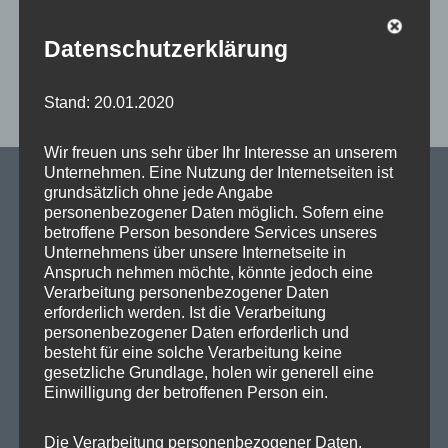
Budget von 250.000 Euro pro Bezirk. Dafür […]
Datenschutzerklärung
,
Mein Wahlkreis
Pressemeldungen
,
,
Bürgerbeteiligung
Reinickendorf
SPD
Stand: 20.01.2020
Wir freuen uns sehr über Ihr Interesse an unserem
Unternehmen. Eine Nutzung der Internetseiten ist
grundsätzlich ohne jede Angabe
personenbezogener Daten möglich. Sofern eine
betroffene Person besondere Services unseres
SPD Links
Unternehmens über unsere Internetseite in
Anspruch nehmen möchte, könnte jedoch eine
SPD in Europaparlament
Verarbeitung personenbezogener Daten
erforderlich werden. Ist die Verarbeitung
SPD Deutschland
personenbezogener Daten erforderlich und
besteht für eine solche Verarbeitung keine
SPD Bundestragsfraktion
gesetzliche Grundlage, holen wir generell eine
Einwilligung der betroffenen Person ein.
SPD Berlin
SPD Fraktion Berlin
Die Verarbeitung personenbezogener Daten,