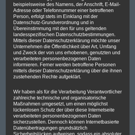
beispielsweise des Namens, der Anschrift, E-Mail-
SPD Reinickendorf
Adresse oder Telefonnummer einer betroffenen
SPD Fraktion in der BVV
Person, erfolgt stets im Einklang mit der
Datenschutz-Grundverordnung und in
SPD Berliner Mitte
Übereinstimmung mit den für uns geltenden
landesspezifischen Datenschutzbestimmungen.
Mittels dieser Datenschutzerklärung möchte unser
Unternehmen die Öffentlichkeit über Art, Umfang
und Zweck der von uns erhobenen, genutzten und
Wichtige Links
verarbeiteten personenbezogenen Daten
informieren. Ferner werden betroffene Personen
mittels dieser Datenschutzerklärung über die ihnen
SPD in Startseite
zustehenden Rechte aufgeklärt.
Datenschutzerklärung
Wir haben als für die Verarbeitung Verantwortlicher
zahlreiche technische und organisatorische
Kategorien
Maßnahmen umgesetzt, um einen möglichst
lückenlosen Schutz der über diese Internetseite
verarbeiteten personenbezogenen Daten
Abgeordnetenhaus
sicherzustellen. Dennoch können Internetbasierte
Aktuelles
Datenübertragungen grundsätzlich
Sicherheitslücken aufweisen, sodass ein absoluter