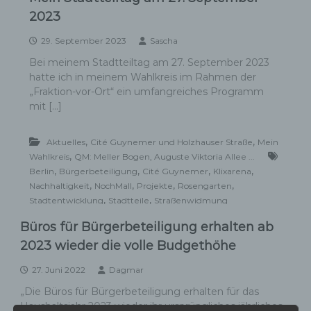
2023
29. September 2023
Sascha
Bei meinem Stadtteiltag am 27. September 2023
hatte ich in meinem Wahlkreis im Rahmen der
„Fraktion-vor-Ort“ ein umfangreiches Programm
mit […]
,
,
Aktuelles
Cité Guynemer und Holzhauser Straße
Mein
,
Wahlkreis
QM: Meller Bogen, Auguste Viktoria Allee ...
,
,
,
,
Berlin
Bürgerbeteiligung
Cité Guynemer
Klixarena
,
,
,
,
Nachhaltigkeit
NochMall
Projekte
Rosengarten
,
,
Stadtentwicklung
Stadtteile
Straßenwidmung
Büros für Bürgerbeteiligung erhalten ab
2023 wieder die volle Budgethöhe
27. Juni 2022
Dagmar
„Die Büros für Bürgerbeteiligung erhalten für das
Haushaltsjahr 2023 wieder ihr ursprüngliches jährliches