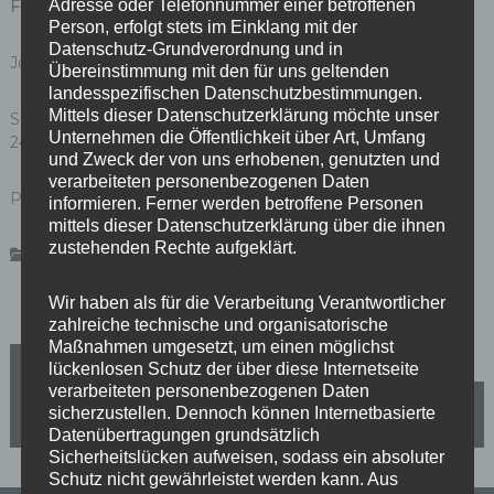
Adresse oder Telefonnummer einer betroffenen
Für Nachfragen:
Person, erfolgt stets im Einklang mit der
Datenschutz-Grundverordnung und in
Jörg Stroedter, MdA – SPD-Fraktion, Tel. +49 171 418 50 92
Übereinstimmung mit den für uns geltenden
landesspezifischen Datenschutzbestimmungen.
Mittels dieser Datenschutzerklärung möchte unser
Stefan Taschner, MdA – Grünen-Fraktion, Tel. +49 176
Unternehmen die Öffentlichkeit über Art, Umfang
24787216
und Zweck der von uns erhobenen, genutzten und
verarbeiteten personenbezogenen Daten
Pressestelle – Fraktion DIE LINKE, Tel. 23 25 25 20
informieren. Ferner werden betroffene Personen
mittels dieser Datenschutzerklärung über die ihnen
zustehenden Rechte aufgeklärt.
Pressemeldungen
Wir haben als für die Verarbeitung Verantwortlicher
zahlreiche technische und organisatorische
Maßnahmen umgesetzt, um einen möglichst
B
Gesprächstermin in den Mäckeritzwiesen
lückenlosen Schutz der über diese Internetseite
verarbeiteten personenbezogenen Daten
e
sicherzustellen. Dennoch können Internetbasierte
Max-Beckmann-Oberschule: Erweiterungsbau bis
2023/24
Datenübertragungen grundsätzlich
i
Sicherheitslücken aufweisen, sodass ein absoluter
Schutz nicht gewährleistet werden kann. Aus