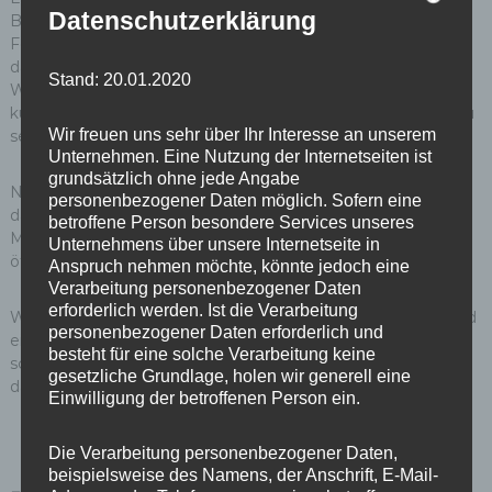
Datenschutzerklärung
Berlin“ hatte sich bereits für die Rückführung der
Fernwärmenetze in die öffentliche Hand ausgesprochen,
daher freut es uns ganz besonders, dass Vattenfall nun den
Stand: 20.01.2020
Weg frei macht und Berlin eine reale Chance einräumt,
künftig Eigentümerin der Berliner Fernwärmeversorgung zu
Wir freuen uns sehr über Ihr Interesse an unserem
sein.
Unternehmen. Eine Nutzung der Internetseiten ist
grundsätzlich ohne jede Angabe
Neben klima- und sozialpolitischer Ziele setzen wir uns auch
personenbezogener Daten möglich. Sofern eine
dafür ein, dass beim Rückkauf die Arbeitsplätze aller
betroffene Person besondere Services unseres
Mitarbeiterinnen und Mitarbeiter erhalten bleiben und in die
Unternehmens über unsere Internetseite in
öffentliche Hand überführt werden.
Anspruch nehmen möchte, könnte jedoch eine
Verarbeitung personenbezogener Daten
erforderlich werden. Ist die Verarbeitung
Wir wünschen uns einen zügigen Beginn der Gespräche und
personenbezogener Daten erforderlich und
eine rasche Lösung im Sinne einer verbraucherfreundlichen,
besteht für eine solche Verarbeitung keine
schnellen, sozial- und klimaverträglichen Energiewende für
gesetzliche Grundlage, holen wir generell eine
das Land Berlin.
Einwilligung der betroffenen Person ein.
Die Verarbeitung personenbezogener Daten,
beispielsweise des Namens, der Anschrift, E-Mail-