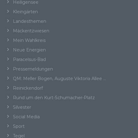
b) betroffene Person
Heiligensee
Kleingärten
Betroffene Person ist jede identifizierte oder
identifizierbare natürliche Person, deren
Landesthemen
personenbezogene Daten von dem für die
Mäckeritzwiesen
Verarbeitung Verantwortlichen verarbeitet
werden.
Mein Wahlkreis
Neue Energien
Paracelsus-Bad
c) Verarbeitung
Pressemeldungen
QM: Meller Bogen, Auguste Viktoria Allee …
Verarbeitung ist jeder mit oder ohne Hilfe
automatisierter Verfahren ausgeführte Vorgang
Reinickendorf
oder jede solche Vorgangsreihe im
Rund um den Kurt-Schumacher-Platz
Zusammenhang mit personenbezogenen Daten
wie das Erheben, das Erfassen, die
Silvester
Organisation, das Ordnen, die Speicherung, die
Anpassung oder Veränderung, das Auslesen,
Social Media
das Abfragen, die Verwendung, die Offenlegung
Sport
durch Übermittlung, Verbreitung oder eine
andere Form der Bereitstellung, den Abgleich
Tegel