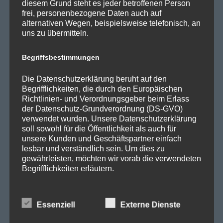
diesem Grund steht es jeder betroffenen Person
t
frei, personenbezogene Daten auch auf
alternativen Wegen, beispielsweise telefonisch, an
r
uns zu übermitteln.
SPD Links
a
Begriffsbestimmungen
SPD in Europaparlament
g
Die Datenschutzerklärung beruht auf den
SPD Deutschland
Begrifflichkeiten, die durch den Europäischen
s
Richtlinien- und Verordnungsgeber beim Erlass
SPD Bundestragsfraktion
der Datenschutz-Grundverordnung (DS-GVO)
n
verwendet wurden. Unsere Datenschutzerklärung
SPD Berlin
soll sowohl für die Öffentlichkeit als auch für
unsere Kunden und Geschäftspartner einfach
SPD Fraktion Berlin
a
lesbar und verständlich sein. Um dies zu
SPD Reinickendorf
gewährleisten, möchten wir vorab die verwendeten
v
Begrifflichkeiten erläutern.
SPD Fraktion in der BVV
i
SPD Berliner Mitte
Wir verwenden in dieser Datenschutzerklärung
unter anderem die folgenden Begriffe:
Essenziell
Externe Dienste
g