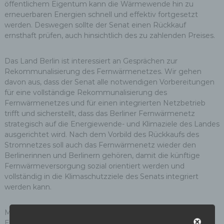
öffentlichem Eigentum kann die Wärmewende hin zu
erneuerbaren Energien schnell und effektiv fortgesetzt
werden. Deswegen sollte der Senat einen Rückkauf
ernsthaft prüfen, auch hinsichtlich des zu zahlenden Preises.
Das Land Berlin ist interessiert an Gesprächen zur
Rekommunalisierung des Fernwärmenetzes. Wir gehen
davon aus, dass der Senat alle notwendigen Vorbereitungen
für eine vollständige Rekommunalisierung des
Fernwärmenetzes und für einen integrierten Netzbetrieb
trifft und sicherstellt, dass das Berliner Fernwärmenetz
strategisch auf die Energiewende- und Klimaziele des Landes
ausgerichtet wird. Nach dem Vorbild des Rückkaufs des
Stromnetzes soll auch das Fernwärmenetz wieder den
Berlinerinnen und Berlinern gehören, damit die künftige
Fernwärmeversorgung sozial orientiert werden und
vollständig in die Klimaschutzziele des Senats integriert
werden kann.
Mit dem Rückkauf hätte endlich eine lange Zitterpartie ein
Ende. Auch die Enquete Kommission „Neue Energie für