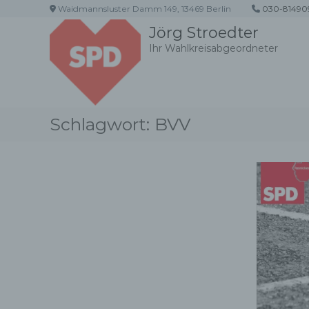
Z
Waidmannsluster Damm 149, 13469 Berlin
030-81490
u
Jörg Stroedter
m
Ihr Wahlkreisabgeordneter
I
n
h
a
l
Schlagwort:
BVV
t
s
p
r
i
n
g
e
n