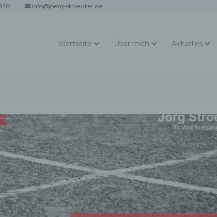
920
info@joerg-stroedter.de
Startseite
Über mich
Aktuelles