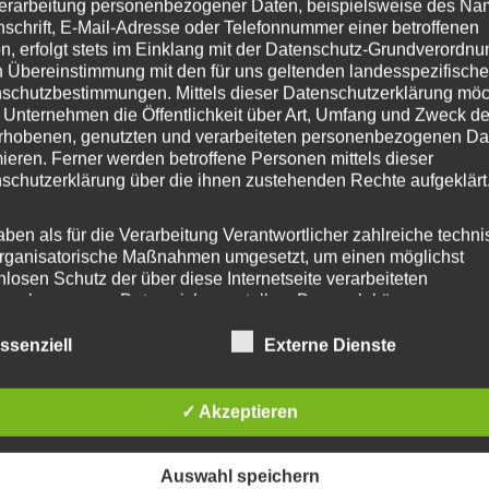
erarbeitung personenbezogener Daten, beispielsweise des Na
nschrift, E-Mail-Adresse oder Telefonnummer einer betroffenen
 Startseite
Anmelden
n, erfolgt stets im Einklang mit der Datenschutz-Grundverordnu
n Übereinstimmung mit den für uns geltenden landesspezifisch
schutzerklärung
schutzbestimmungen. Mittels dieser Datenschutzerklärung mö
 Unternehmen die Öffentlichkeit über Art, Umfang und Zweck de
rhobenen, genutzten und verarbeiteten personenbezogenen Da
egorien
mieren. Ferner werden betroffene Personen mittels dieser
schutzerklärung über die ihnen zustehenden Rechte aufgeklärt
rdnetenhaus
aben als für die Verarbeitung Verantwortlicher zahlreiche techn
les
rganisatorische Maßnahmen umgesetzt, um einen möglichst
nlosen Schutz der über diese Internetseite verarbeiteten
nenbezogenen Daten sicherzustellen. Dennoch können
I
netbasierte Datenübertragungen grundsätzlich Sicherheitslücke
isen, sodass ein absoluter Schutz nicht gewährleistet werden k
igungsausschuss
ssenziell
Externe Dienste
iesem Grund steht es jeder betroffenen Person frei,
Guynemer und Holzhauser
nenbezogene Daten auch auf alternativen Wegen, beispielswe
onisch, an uns zu übermitteln.
✓ Akzeptieren
asteur
ffsbestimmungen
ensee
Auswahl speichern