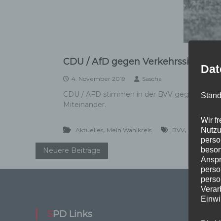
CDU / AfD gegen Verkehrssicherhe
Dat
4. November 2019
Sascha
CDU / AFD stimmen in der BVV gegen die Verk
Stand
Miteinander.
Wir f
,
,
,
Nutzu
Aktuelles
Mein Wahlkreis
BVV
Parkplatz
perso
B
beson
Neuere Beiträge
Anspr
perso
e
perso
Verar
i
Einwi
SPD Links
Wi
t