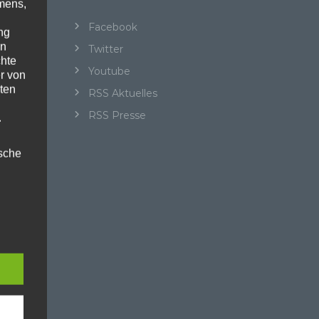
mens,
Facebook
ng
en
Twitter
chte
Youtube
r von
ten
RSS Aktuelles
RSS Presse
.
ische
n
ann.
ise